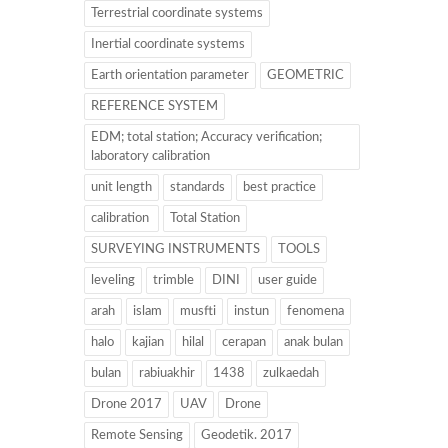
Terrestrial coordinate systems
Inertial coordinate systems
Earth orientation parameter
GEOMETRIC
REFERENCE SYSTEM
EDM; total station; Accuracy verification;
laboratory calibration
unit length
standards
best practice
calibration
Total Station
SURVEYING INSTRUMENTS
TOOLS
leveling
trimble
DINI
user guide
arah
islam
musfti
instun
fenomena
halo
kajian
hilal
cerapan
anak bulan
bulan
rabiuakhir
1438
zulkaedah
Drone 2017
UAV
Drone
Remote Sensing
Geodetik. 2017