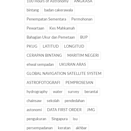
100 Hours of Astronomy
ANGKASA
bintang
badan cakerawala
Penempatan Sementara
Permohonan
Pewartaan
Kes Mahkamah
Bahagian Ukur dan Pemetaan
BUP
PKUG
LATITUD
LONGITUD
CERAPAN BINTANG
MARITIM NEGERI
ehwal sempadan
UKURAN ARAS
GLOBAL NAVIGATION SATELLITE SYSTEM
ASTROFOTOGRAFI
PEMPROSESAN
hydrography
water
survey
berantai
chainsaw
sekolah
pendedahan
astonomi
DATA FIRST ORDER
JMG
pengukuran
Singapura
isu
persempadanan
keratan
akhbar