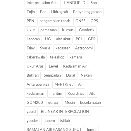
Interpretation Acts
HANDHELD
Sop
Enjin
Bot
Hidrografi
Penyelenggaraan
PBN
pengambilan tanah
GNSS
GPS
Ukur
pemetaan
Kursus
Geodetik
Laporan
UG
alat ukur
PCL
GPR
Falak
Syarie
kadaster
Astronomi
cakerawala
teleskop
kamera
Ukur Aras
Level
Kedalaman Air
Butiran
Sempadan
Darat
Negeri
Antarabangsa
MyRTKnet
Air
kedalaman
maritim
Koordinat
Jitu
GDM200
gergaji
Mesin
keselamatan
geoid
BILINEAR INTERPOLATION
geodesi
jupem
istilah
RAMALAN AIR PASANG SURUT
lumut