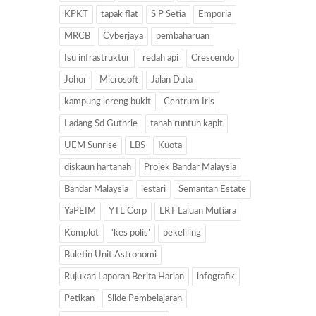
KPKT
tapak flat
S P Setia
Emporia
MRCB
Cyberjaya
pembaharuan
Isu infrastruktur
redah api
Crescendo
Johor
Microsoft
Jalan Duta
kampung lereng bukit
Centrum Iris
Ladang Sd Guthrie
tanah runtuh kapit
UEM Sunrise
LBS
Kuota
diskaun hartanah
Projek Bandar Malaysia
Bandar Malaysia
lestari
Semantan Estate
YaPEIM
YTL Corp
LRT Laluan Mutiara
Komplot
‘kes polis’
pekeliling
Buletin Unit Astronomi
Rujukan Laporan Berita Harian
infografik
Petikan
Slide Pembelajaran