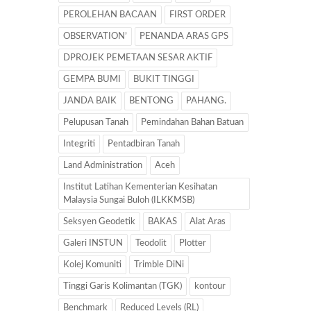
PEROLEHAN BACAAN
FIRST ORDER
OBSERVATION’
PENANDA ARAS GPS
DPROJEK PEMETAAN SESAR AKTIF
GEMPA BUMI
BUKIT TINGGI
JANDA BAIK
BENTONG
PAHANG.
Pelupusan Tanah
Pemindahan Bahan Batuan
Integriti
Pentadbiran Tanah
Land Administration
Aceh
Institut Latihan Kementerian Kesihatan
Malaysia Sungai Buloh (ILKKMSB)
Seksyen Geodetik
BAKAS
Alat Aras
Galeri INSTUN
Teodolit
Plotter
Kolej Komuniti
Trimble DiNi
Tinggi Garis Kolimantan (TGK)
kontour
Benchmark
Reduced Levels (RL)