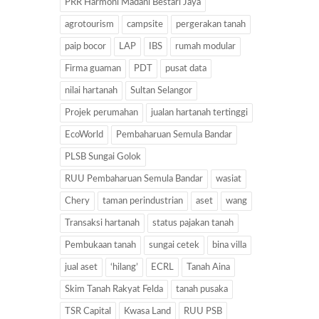
PRR Harmoni Madani Bestari Jaya
agrotourism
campsite
pergerakan tanah
paip bocor
LAP
IBS
rumah modular
Firma guaman
PDT
pusat data
nilai hartanah
Sultan Selangor
Projek perumahan
jualan hartanah tertinggi
EcoWorld
Pembaharuan Semula Bandar
PLSB Sungai Golok
RUU Pembaharuan Semula Bandar
wasiat
Chery
taman perindustrian
aset
wang
Transaksi hartanah
status pajakan tanah
Pembukaan tanah
sungai cetek
bina villa
jual aset
‘hilang’
ECRL
Tanah Aina
Skim Tanah Rakyat Felda
tanah pusaka
TSR Capital
Kwasa Land
RUU PSB