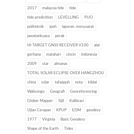
2017
malaysia tide
tide
tide predicition
LEVELLING
PUO
politeknik
ipoh
laporan. mesyuarat
jawatankuasa
perak
HI TARGET GNSS RECEIVER V100
alat
gerhana
matahari
cincin
indonesia
2009
star
almanac
TOTAL SOLAR ECLIPSE OVER HANGZHOU
china
solar
tafaqquh
nota
kiblat
Walisongo
Geografi
Georeferencing
Glober Mapper
Sijil
Kalibrasi
Ujian Cerapan
KPUP
EDM
geodesy
1977
Virginia
Basic Geodesy
Shape of the Earth
Tides