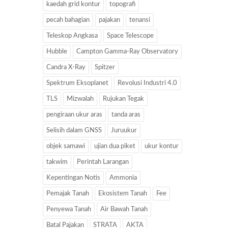
kaedah grid kontur
topografi
pecah bahagian
pajakan
tenansi
Teleskop Angkasa
Space Telescope
Hubble
Campton Gamma-Ray Observatory
Candra X-Ray
Spitzer
Spektrum Eksoplanet
Revolusi Industri 4.0
TLS
Mizwalah
Rujukan Tegak
pengiraan ukur aras
tanda aras
Selisih dalam GNSS
Juruukur
objek samawi
ujian dua piket
ukur kontur
takwim
Perintah Larangan
Kepentingan Notis
Ammonia
Pemajak Tanah
Ekosistem Tanah
Fee
Penyewa Tanah
Air Bawah Tanah
Batal Pajakan
STRATA
AKTA