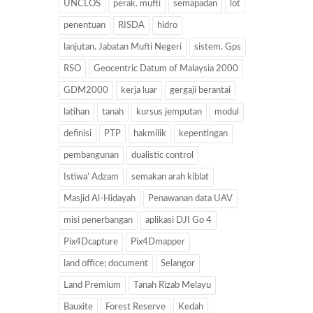
UNCLOS
perak. mufti
semapadan
lot
penentuan
RISDA
hidro
lanjutan. Jabatan Mufti Negeri
sistem. Gps
RSO
Geocentric Datum of Malaysia 2000
GDM2000
kerja luar
gergaji berantai
latihan
tanah
kursus jemputan
modul
definisi
PTP
hakmilik
kepentingan
pembangunan
dualistic control
Istiwa' Adzam
semakan arah kiblat
Masjid Al-Hidayah
Penawanan data UAV
misi penerbangan
aplikasi DJI Go 4
Pix4Dcapture
Pix4Dmapper
land office; document
Selangor
Land Premium
Tanah Rizab Melayu
Bauxite
Forest Reserve
Kedah