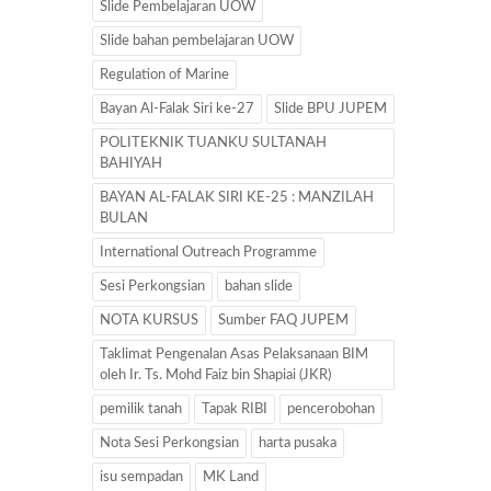
Slide Pembelajaran UOW
Slide bahan pembelajaran UOW
Regulation of Marine
Bayan Al-Falak Siri ke-27
Slide BPU JUPEM
POLITEKNIK TUANKU SULTANAH
BAHIYAH
BAYAN AL-FALAK SIRI KE-25 : MANZILAH
BULAN
International Outreach Programme
Sesi Perkongsian
bahan slide
NOTA KURSUS
Sumber FAQ JUPEM
Taklimat Pengenalan Asas Pelaksanaan BIM
oleh Ir. Ts. Mohd Faiz bin Shapiai (JKR)
pemilik tanah
Tapak RIBI
pencerobohan
Nota Sesi Perkongsian
harta pusaka
isu sempadan
MK Land