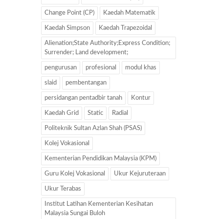
Change Point (CP)
Kaedah Matematik
Kaedah Simpson
Kaedah Trapezoidal
Alienation;State Authority;Express Condition;
Surrender; Land development;
pengurusan
profesional
modul khas
slaid
pembentangan
persidangan pentadbir tanah
Kontur
Kaedah Grid
Static
Radial
Politeknik Sultan Azlan Shah (PSAS)
Kolej Vokasional
Kementerian Pendidikan Malaysia (KPM)
Guru Kolej Vokasional
Ukur Kejuruteraan
Ukur Terabas
Institut Latihan Kementerian Kesihatan
Malaysia Sungai Buloh