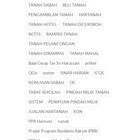
TANAH SABAH
BELI TANAH
PENGAMBILAN TANAH
HARTANAH
TANAH HOTEL
TANAH DICEROBOH
NOTIS
RAMPAS TANAH
TANAH PELANCONGAN
TANAH DIRAMPAS
TANAH MAHAL
Balai Cerap Tan Sri Harussani
artikel
QGis
poster
SINAR HARIAN
ICQS
KERAJAAN SABAH
OC
TARAF SEKOLAH
PINDAH MILIK TANAH
SISTEM
PENIPUAN PINDAH MILIK
JUALAN HARTANAH
KDN
PPR Harmoni
rumah
Projek Program Residensi Rakyat (PRR)