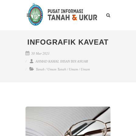
INFOGRAFIK KAVEAT
30 Mar 2021
AHMAD KAMAL IHSAN BIN ANUAR
Tanah
/
Umum Tanah
/
Umum
/
Umum