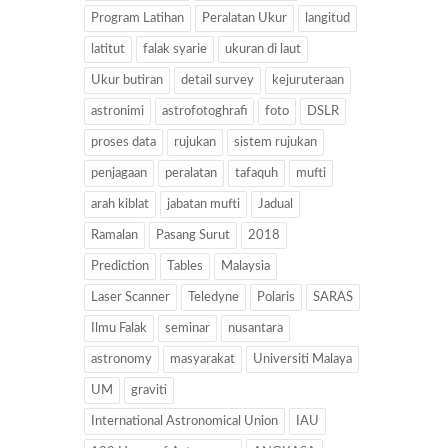
Program Latihan
Peralatan Ukur
langitud
latitut
falak syarie
ukuran di laut
Ukur butiran
detail survey
kejuruteraan
astronimi
astrofotoghrafi
foto
DSLR
proses data
rujukan
sistem rujukan
penjagaan
peralatan
tafaquh
mufti
arah kiblat
jabatan mufti
Jadual
Ramalan
Pasang Surut
2018
Prediction
Tables
Malaysia
Laser Scanner
Teledyne
Polaris
SARAS
Ilmu Falak
seminar
nusantara
astronomy
masyarakat
Universiti Malaya
UM
graviti
International Astronomical Union
IAU