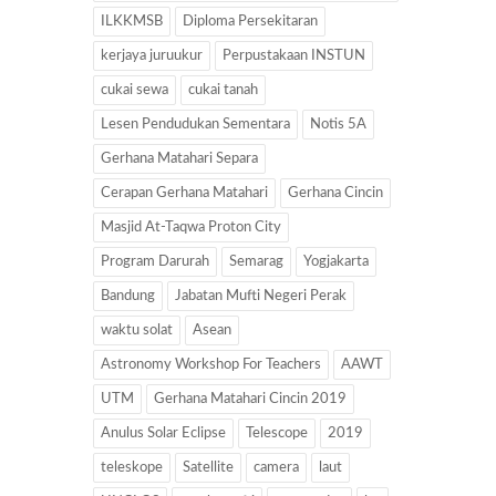
ILKKMSB
Diploma Persekitaran
kerjaya juruukur
Perpustakaan INSTUN
cukai sewa
cukai tanah
Lesen Pendudukan Sementara
Notis 5A
Gerhana Matahari Separa
Cerapan Gerhana Matahari
Gerhana Cincin
Masjid At-Taqwa Proton City
Program Darurah
Semarag
Yogjakarta
Bandung
Jabatan Mufti Negeri Perak
waktu solat
Asean
Astronomy Workshop For Teachers
AAWT
UTM
Gerhana Matahari Cincin 2019
Anulus Solar Eclipse
Telescope
2019
teleskope
Satellite
camera
laut