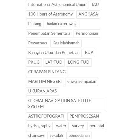
International Astronomical Union
IAU
100 Hours of Astronomy
ANGKASA
bintang
badan cakerawala
Penempatan Sementara
Permohonan
Pewartaan
Kes Mahkamah
Bahagian Ukur dan Pemetaan
BUP
PKUG
LATITUD
LONGITUD
CERAPAN BINTANG
MARITIM NEGERI
ehwal sempadan
UKURAN ARAS
GLOBAL NAVIGATION SATELLITE
SYSTEM
ASTROFOTOGRAFI
PEMPROSESAN
hydrography
water
survey
berantai
chainsaw
sekolah
pendedahan