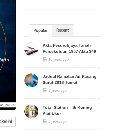
Recent
Popular
Akta Pesuruhjaya Tanah
Persekutuan 1957 Akta 349
10 years ago
Jadual Ramalan Air Pasang
Surut 2018_lumut
8 years ago
Total Station – Si Kuning
Alat Ukur
5 years ago
kel ini