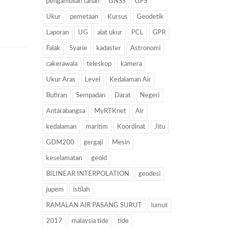
pengambilan tanah
GNSS
GPS
Ukur
pemetaan
Kursus
Geodetik
Laporan
UG
alat ukur
PCL
GPR
Falak
Syarie
kadaster
Astronomi
cakerawala
teleskop
kamera
Ukur Aras
Level
Kedalaman Air
Butiran
Sempadan
Darat
Negeri
Antarabangsa
MyRTKnet
Air
kedalaman
maritim
Koordinat
Jitu
GDM200
gergaji
Mesin
keselamatan
geoid
BILINEAR INTERPOLATION
geodesi
jupem
istilah
RAMALAN AIR PASANG SURUT
lumut
2017
malaysia tide
tide