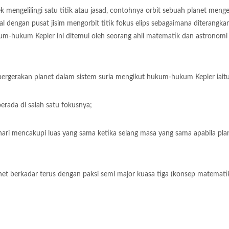
ek mengelilingi satu titik atau jasad, contohnya orbit sebuah planet mengel
ikal dengan pusat jisim mengorbit titik fokus elips sebagaimana diterangka
-hukum Kepler ini ditemui oleh seorang ahli matematik dan astronomi
ergerakan planet dalam sistem suria mengikut hukum-hukum Kepler iaitu
berada di salah satu fokusnya;
ari mencakupi luas yang sama ketika selang masa yang sama apabila pla
anet berkadar terus dengan paksi semi major kuasa tiga (konsep matematik