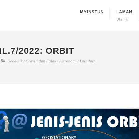
MYINSTUN
LAMAN
Utama
L.7/2022: ORBIT
Geodetik
/
Graviti dan Falak
/
Astronomi
/
Lain-lain