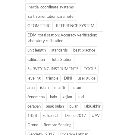
Inertial coordinate systems
Earth orientation parameter
GEOMETRIC
REFERENCE SYSTEM
EDM; total station; Accuracy verification;
laboratory calibration
unit length
standards
best practice
calibration
Total Station
SURVEYING INSTRUMENTS
TOOLS
leveling
trimble
DINI
user guide
arah
islam
musfti
instun
fenomena
halo
kajian
hilal
cerapan
anak bulan
bulan
rabiuakhir
1438
zulkaedah
Drone 2017
UAV
Drone
Remote Sensing
Geodetik. 2017
Program Latihan