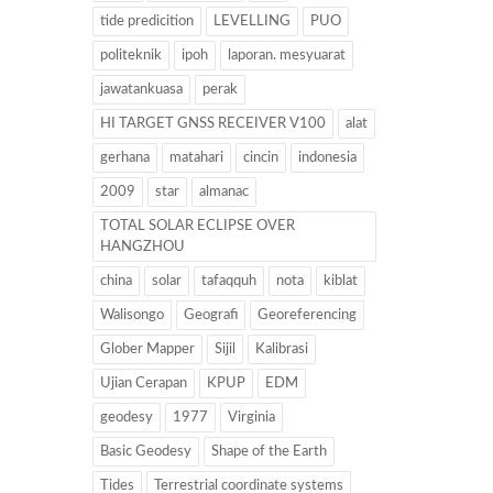
tide predicition
LEVELLING
PUO
politeknik
ipoh
laporan. mesyuarat
jawatankuasa
perak
HI TARGET GNSS RECEIVER V100
alat
gerhana
matahari
cincin
indonesia
2009
star
almanac
TOTAL SOLAR ECLIPSE OVER
HANGZHOU
china
solar
tafaqquh
nota
kiblat
Walisongo
Geografi
Georeferencing
Glober Mapper
Sijil
Kalibrasi
Ujian Cerapan
KPUP
EDM
geodesy
1977
Virginia
Basic Geodesy
Shape of the Earth
Tides
Terrestrial coordinate systems