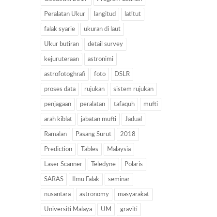
Peralatan Ukur
langitud
latitut
falak syarie
ukuran di laut
Ukur butiran
detail survey
kejuruteraan
astronimi
astrofotoghrafi
foto
DSLR
proses data
rujukan
sistem rujukan
penjagaan
peralatan
tafaquh
mufti
arah kiblat
jabatan mufti
Jadual
Ramalan
Pasang Surut
2018
Prediction
Tables
Malaysia
Laser Scanner
Teledyne
Polaris
SARAS
Ilmu Falak
seminar
nusantara
astronomy
masyarakat
Universiti Malaya
UM
graviti