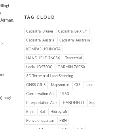
ilingi
n
TAG CLOUD
 Jerman,
Cadastral Brunei
Cadastral Belgium
Cadastral Austria
Cadastral Australia
:-
KOMPAS USHIKATA
HANDHELD 76CSX
Terrestrial
Lecia HDS7000
GARMIN 76CSX
net
3D Terrestrial LaserScanning
GNSS GR-5
Mapsource
GIS
Land
Conservation Act
1960
) bagi
Interpretation Acts
HANDHELD
Sop
Enjin
Bot
Hidrografi
Penyelenggaraan
PBN