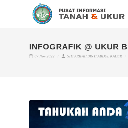
INFOGRAFIK @ UKUR BI
07 Nov 2022
SITI ARIFAH BINTI ABDUL KADER