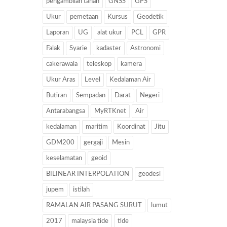
pengambilan tanah
GNSS
GPS
Ukur
pemetaan
Kursus
Geodetik
Laporan
UG
alat ukur
PCL
GPR
Falak
Syarie
kadaster
Astronomi
cakerawala
teleskop
kamera
Ukur Aras
Level
Kedalaman Air
Butiran
Sempadan
Darat
Negeri
Antarabangsa
MyRTKnet
Air
kedalaman
maritim
Koordinat
Jitu
GDM200
gergaji
Mesin
keselamatan
geoid
BILINEAR INTERPOLATION
geodesi
jupem
istilah
RAMALAN AIR PASANG SURUT
lumut
2017
malaysia tide
tide