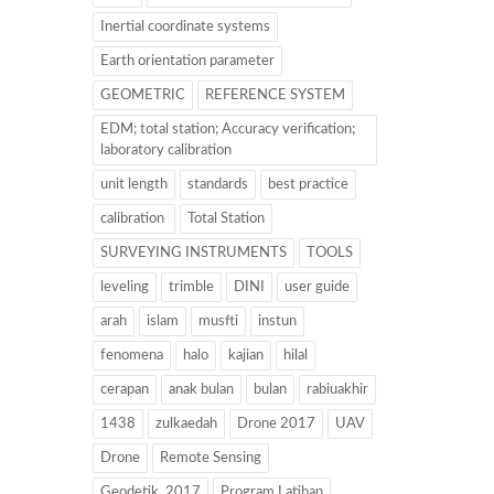
Inertial coordinate systems
Earth orientation parameter
GEOMETRIC
REFERENCE SYSTEM
EDM; total station; Accuracy verification;
laboratory calibration
unit length
standards
best practice
calibration
Total Station
SURVEYING INSTRUMENTS
TOOLS
leveling
trimble
DINI
user guide
arah
islam
musfti
instun
fenomena
halo
kajian
hilal
cerapan
anak bulan
bulan
rabiuakhir
1438
zulkaedah
Drone 2017
UAV
Drone
Remote Sensing
Geodetik. 2017
Program Latihan