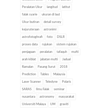
Peralatan Ukur
langitud
latitut
falak syarie
ukuran di laut
Ukur butiran
detail survey
kejuruteraan
astronimi
astrofotoghrafi
foto
DSLR
proses data
rujukan
sistem rujukan
penjagaan
peralatan
tafaquh
mufti
arah kiblat
jabatan mufti
Jadual
Ramalan
Pasang Surut
2018
Prediction
Tables
Malaysia
Laser Scanner
Teledyne
Polaris
SARAS
Ilmu Falak
seminar
nusantara
astronomy
masyarakat
Universiti Malaya
UM
graviti