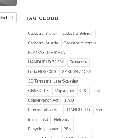
TAG CLOUD
kel ini
Cadastral Brunei
Cadastral Belgium
Cadastral Austria
Cadastral Australia
KOMPAS USHIKATA
HANDHELD 76CSX
Terrestrial
Lecia HDS7000
GARMIN 76CSX
3D Terrestrial LaserScanning
GNSS GR-5
Mapsource
GIS
Land
Conservation Act
1960
Interpretation Acts
HANDHELD
Sop
Enjin
Bot
Hidrografi
Penyelenggaraan
PBN