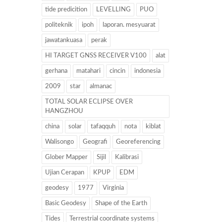
tide predicition
LEVELLING
PUO
politeknik
ipoh
laporan. mesyuarat
jawatankuasa
perak
HI TARGET GNSS RECEIVER V100
alat
gerhana
matahari
cincin
indonesia
2009
star
almanac
TOTAL SOLAR ECLIPSE OVER
HANGZHOU
china
solar
tafaqquh
nota
kiblat
Walisongo
Geografi
Georeferencing
Glober Mapper
Sijil
Kalibrasi
Ujian Cerapan
KPUP
EDM
geodesy
1977
Virginia
Basic Geodesy
Shape of the Earth
Tides
Terrestrial coordinate systems