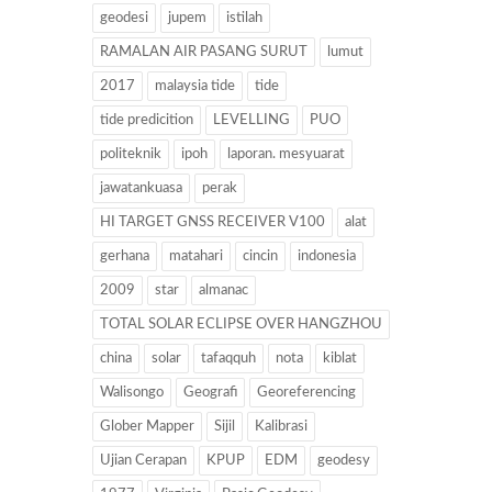
geodesi
jupem
istilah
RAMALAN AIR PASANG SURUT
lumut
2017
malaysia tide
tide
tide predicition
LEVELLING
PUO
politeknik
ipoh
laporan. mesyuarat
jawatankuasa
perak
HI TARGET GNSS RECEIVER V100
alat
gerhana
matahari
cincin
indonesia
2009
star
almanac
TOTAL SOLAR ECLIPSE OVER HANGZHOU
china
solar
tafaqquh
nota
kiblat
Walisongo
Geografi
Georeferencing
Glober Mapper
Sijil
Kalibrasi
Ujian Cerapan
KPUP
EDM
geodesy