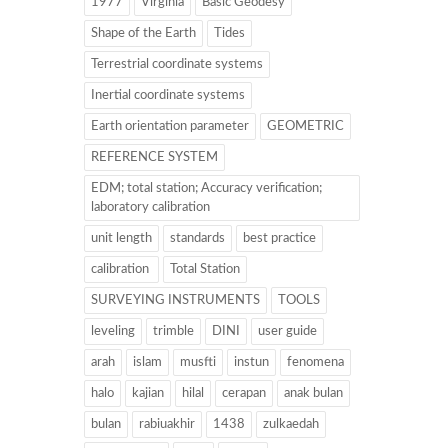
1977
Virginia
Basic Geodesy
Shape of the Earth
Tides
Terrestrial coordinate systems
Inertial coordinate systems
Earth orientation parameter
GEOMETRIC
REFERENCE SYSTEM
EDM; total station; Accuracy verification;
laboratory calibration
unit length
standards
best practice
calibration
Total Station
SURVEYING INSTRUMENTS
TOOLS
leveling
trimble
DINI
user guide
arah
islam
musfti
instun
fenomena
halo
kajian
hilal
cerapan
anak bulan
bulan
rabiuakhir
1438
zulkaedah