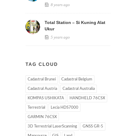
8 years ago
Total Station – Si Kuning Alat
Ukur
5 years ago
TAG CLOUD
Cadastral Brunei
Cadastral Belgium
Cadastral Austria
Cadastral Australia
KOMPAS USHIKATA
HANDHELD 76CSX
Terrestrial
Lecia HDS7000
GARMIN 76CSX
3D Terrestrial LaserScanning
GNSS GR-5
Mapsource
GIS
Land