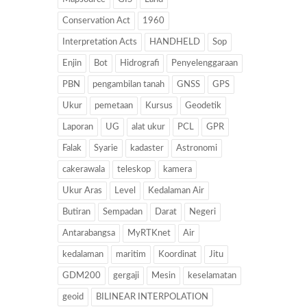
Conservation Act
1960
Interpretation Acts
HANDHELD
Sop
Enjin
Bot
Hidrografi
Penyelenggaraan
PBN
pengambilan tanah
GNSS
GPS
Ukur
pemetaan
Kursus
Geodetik
Laporan
UG
alat ukur
PCL
GPR
Falak
Syarie
kadaster
Astronomi
cakerawala
teleskop
kamera
Ukur Aras
Level
Kedalaman Air
Butiran
Sempadan
Darat
Negeri
Antarabangsa
MyRTKnet
Air
kedalaman
maritim
Koordinat
Jitu
GDM200
gergaji
Mesin
keselamatan
geoid
BILINEAR INTERPOLATION