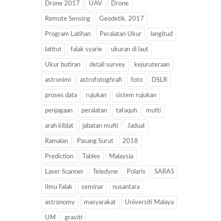
Drone 2017
UAV
Drone
Remote Sensing
Geodetik. 2017
Program Latihan
Peralatan Ukur
langitud
latitut
falak syarie
ukuran di laut
Ukur butiran
detail survey
kejuruteraan
astronimi
astrofotoghrafi
foto
DSLR
proses data
rujukan
sistem rujukan
penjagaan
peralatan
tafaquh
mufti
arah kiblat
jabatan mufti
Jadual
Ramalan
Pasang Surut
2018
Prediction
Tables
Malaysia
Laser Scanner
Teledyne
Polaris
SARAS
Ilmu Falak
seminar
nusantara
astronomy
masyarakat
Universiti Malaya
UM
graviti