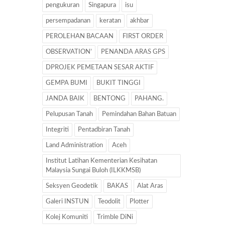
pengukuran
Singapura
isu
persempadanan
keratan
akhbar
PEROLEHAN BACAAN
FIRST ORDER
OBSERVATION’
PENANDA ARAS GPS
DPROJEK PEMETAAN SESAR AKTIF
GEMPA BUMI
BUKIT TINGGI
JANDA BAIK
BENTONG
PAHANG.
Pelupusan Tanah
Pemindahan Bahan Batuan
Integriti
Pentadbiran Tanah
Land Administration
Aceh
Institut Latihan Kementerian Kesihatan
Malaysia Sungai Buloh (ILKKMSB)
Seksyen Geodetik
BAKAS
Alat Aras
Galeri INSTUN
Teodolit
Plotter
Kolej Komuniti
Trimble DiNi