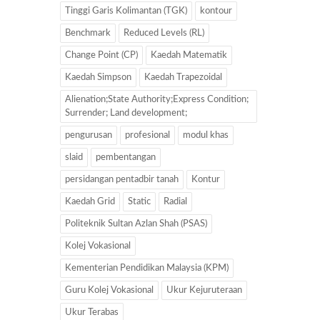
Tinggi Garis Kolimantan (TGK)
kontour
Benchmark
Reduced Levels (RL)
Change Point (CP)
Kaedah Matematik
Kaedah Simpson
Kaedah Trapezoidal
Alienation;State Authority;Express Condition;
Surrender; Land development;
pengurusan
profesional
modul khas
slaid
pembentangan
persidangan pentadbir tanah
Kontur
Kaedah Grid
Static
Radial
Politeknik Sultan Azlan Shah (PSAS)
Kolej Vokasional
Kementerian Pendidikan Malaysia (KPM)
Guru Kolej Vokasional
Ukur Kejuruteraan
Ukur Terabas