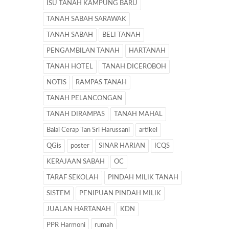
ISU TANAH KAMPUNG BARU
TANAH SABAH SARAWAK
TANAH SABAH
BELI TANAH
PENGAMBILAN TANAH
HARTANAH
TANAH HOTEL
TANAH DICEROBOH
NOTIS
RAMPAS TANAH
TANAH PELANCONGAN
TANAH DIRAMPAS
TANAH MAHAL
Balai Cerap Tan Sri Harussani
artikel
QGis
poster
SINAR HARIAN
ICQS
KERAJAAN SABAH
OC
TARAF SEKOLAH
PINDAH MILIK TANAH
SISTEM
PENIPUAN PINDAH MILIK
JUALAN HARTANAH
KDN
PPR Harmoni
rumah