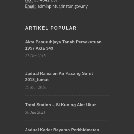
Fax:
05-4542 837
Email:
adminpintu@instun.gov.my
ARTIKEL POPULAR
Akta Pesuruhjaya Tanah Persekutuan
1957 Akta 349
27 Dec 2015
Jadual Ramalan Air Pasang Surut
2018_lumut
19 Mar 2018
Total Station – Si Kuning Alat Ukur
30 Jun 2021
Jadual Kadar Bayaran Perkhidmatan