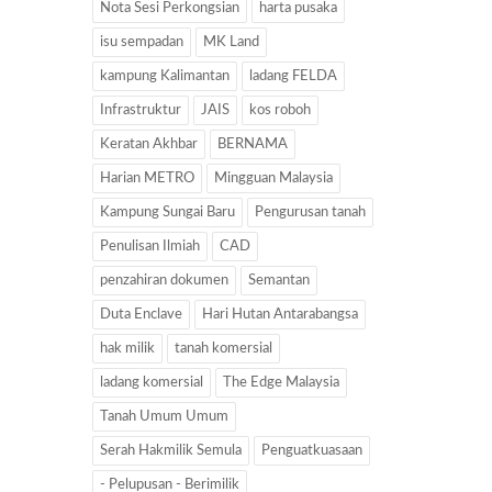
Nota Sesi Perkongsian
harta pusaka
isu sempadan
MK Land
kampung Kalimantan
ladang FELDA
Infrastruktur
JAIS
kos roboh
Keratan Akhbar
BERNAMA
Harian METRO
Mingguan Malaysia
Kampung Sungai Baru
Pengurusan tanah
Penulisan Ilmiah
CAD
penzahiran dokumen
Semantan
Duta Enclave
Hari Hutan Antarabangsa
hak milik
tanah komersial
ladang komersial
The Edge Malaysia
Tanah Umum Umum
Serah Hakmilik Semula
Penguatkuasaan
- Pelupusan - Berimilik