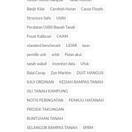
Kebun-kebun Bangsar
Tanah Runtuh
Banjir Kilat
Ceroboh Hutan
Cause Floods
Structure Safe
Utiliti
Peralatan Utiliti Bawah Tanah
Pusat Kalibrasi
CAAM
standard benchmark
LiDAR
laser
pemilik unit
orbit
Pelan akui
tanah wakaf
inventori data
Ufuk
Balai Cerap
Zon Maritim
DUIT HANGUS
KAJI ORDINAN
KEDAH RAMPAS TANAH
ISU TANAH KAMPUNG
NOTIS PERINGATAN
PEMAJU HATANAH
PROJEK TAKUNGAN
RUNTUHAN TANAH
SELANGOR RAMPAS TANAH
SPRM