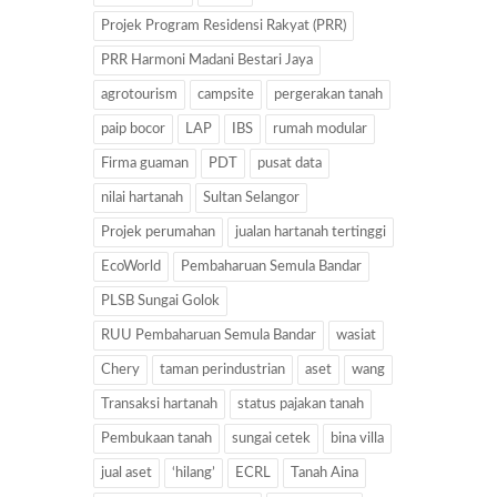
Projek Program Residensi Rakyat (PRR)
PRR Harmoni Madani Bestari Jaya
agrotourism
campsite
pergerakan tanah
paip bocor
LAP
IBS
rumah modular
Firma guaman
PDT
pusat data
nilai hartanah
Sultan Selangor
Projek perumahan
jualan hartanah tertinggi
EcoWorld
Pembaharuan Semula Bandar
PLSB Sungai Golok
RUU Pembaharuan Semula Bandar
wasiat
Chery
taman perindustrian
aset
wang
Transaksi hartanah
status pajakan tanah
Pembukaan tanah
sungai cetek
bina villa
jual aset
‘hilang’
ECRL
Tanah Aina