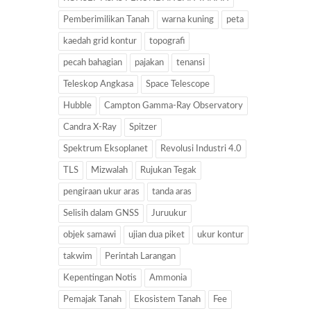
Pemberimilikan Tanah
warna kuning
peta
kaedah grid kontur
topografi
pecah bahagian
pajakan
tenansi
Teleskop Angkasa
Space Telescope
Hubble
Campton Gamma-Ray Observatory
Candra X-Ray
Spitzer
Spektrum Eksoplanet
Revolusi Industri 4.0
TLS
Mizwalah
Rujukan Tegak
pengiraan ukur aras
tanda aras
Selisih dalam GNSS
Juruukur
objek samawi
ujian dua piket
ukur kontur
takwim
Perintah Larangan
Kepentingan Notis
Ammonia
Pemajak Tanah
Ekosistem Tanah
Fee