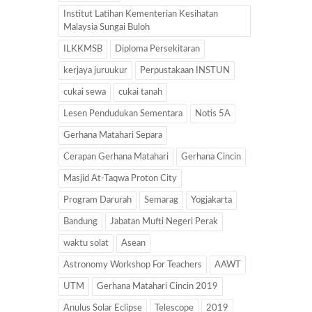
Institut Latihan Kementerian Kesihatan
Malaysia Sungai Buloh
ILKKMSB
Diploma Persekitaran
kerjaya juruukur
Perpustakaan INSTUN
cukai sewa
cukai tanah
Lesen Pendudukan Sementara
Notis 5A
Gerhana Matahari Separa
Cerapan Gerhana Matahari
Gerhana Cincin
Masjid At-Taqwa Proton City
Program Darurah
Semarag
Yogjakarta
Bandung
Jabatan Mufti Negeri Perak
waktu solat
Asean
Astronomy Workshop For Teachers
AAWT
UTM
Gerhana Matahari Cincin 2019
Anulus Solar Eclipse
Telescope
2019