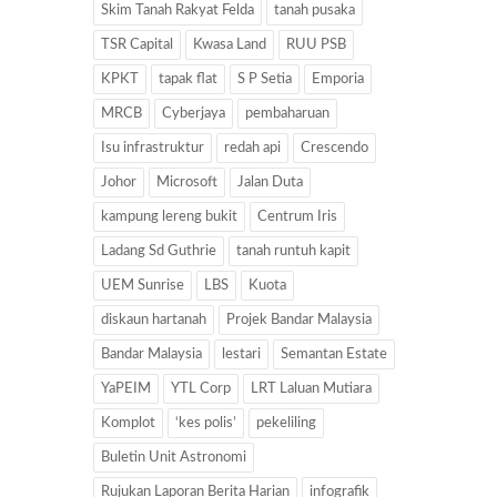
Skim Tanah Rakyat Felda
tanah pusaka
TSR Capital
Kwasa Land
RUU PSB
KPKT
tapak flat
S P Setia
Emporia
MRCB
Cyberjaya
pembaharuan
Isu infrastruktur
redah api
Crescendo
Johor
Microsoft
Jalan Duta
kampung lereng bukit
Centrum Iris
Ladang Sd Guthrie
tanah runtuh kapit
UEM Sunrise
LBS
Kuota
diskaun hartanah
Projek Bandar Malaysia
Bandar Malaysia
lestari
Semantan Estate
YaPEIM
YTL Corp
LRT Laluan Mutiara
Komplot
‘kes polis’
pekeliling
Buletin Unit Astronomi
Rujukan Laporan Berita Harian
infografik