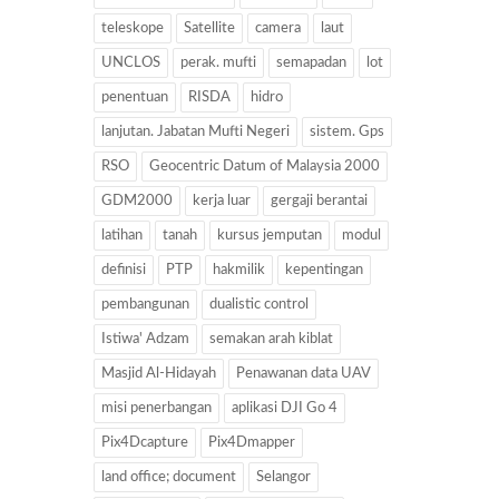
teleskope
Satellite
camera
laut
UNCLOS
perak. mufti
semapadan
lot
penentuan
RISDA
hidro
lanjutan. Jabatan Mufti Negeri
sistem. Gps
RSO
Geocentric Datum of Malaysia 2000
GDM2000
kerja luar
gergaji berantai
latihan
tanah
kursus jemputan
modul
definisi
PTP
hakmilik
kepentingan
pembangunan
dualistic control
Istiwa' Adzam
semakan arah kiblat
Masjid Al-Hidayah
Penawanan data UAV
misi penerbangan
aplikasi DJI Go 4
Pix4Dcapture
Pix4Dmapper
land office; document
Selangor