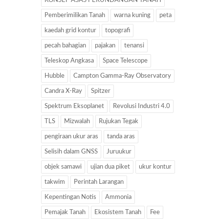
KONSEP ASAS PERUNDANGAN TANAH
Pemberimilikan Tanah
warna kuning
peta
kaedah grid kontur
topografi
pecah bahagian
pajakan
tenansi
Teleskop Angkasa
Space Telescope
Hubble
Campton Gamma-Ray Observatory
Candra X-Ray
Spitzer
Spektrum Eksoplanet
Revolusi Industri 4.0
TLS
Mizwalah
Rujukan Tegak
pengiraan ukur aras
tanda aras
Selisih dalam GNSS
Juruukur
objek samawi
ujian dua piket
ukur kontur
takwim
Perintah Larangan
Kepentingan Notis
Ammonia
Pemajak Tanah
Ekosistem Tanah
Fee