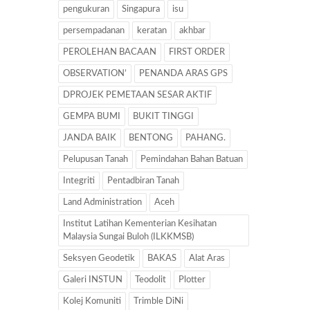
pengukuran
Singapura
isu
persempadanan
keratan
akhbar
PEROLEHAN BACAAN
FIRST ORDER
OBSERVATION’
PENANDA ARAS GPS
DPROJEK PEMETAAN SESAR AKTIF
GEMPA BUMI
BUKIT TINGGI
JANDA BAIK
BENTONG
PAHANG.
Pelupusan Tanah
Pemindahan Bahan Batuan
Integriti
Pentadbiran Tanah
Land Administration
Aceh
Institut Latihan Kementerian Kesihatan
Malaysia Sungai Buloh (ILKKMSB)
Seksyen Geodetik
BAKAS
Alat Aras
Galeri INSTUN
Teodolit
Plotter
Kolej Komuniti
Trimble DiNi