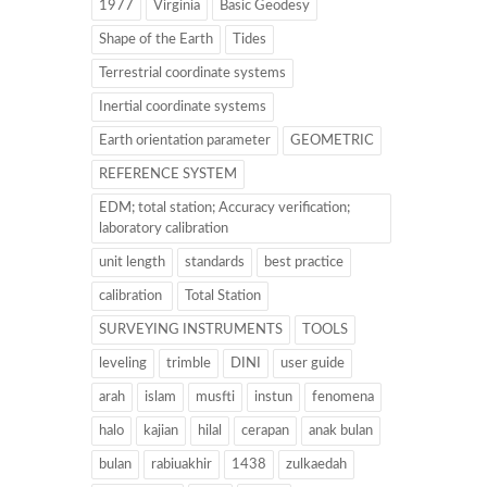
1977
Virginia
Basic Geodesy
Shape of the Earth
Tides
Terrestrial coordinate systems
Inertial coordinate systems
Earth orientation parameter
GEOMETRIC
REFERENCE SYSTEM
EDM; total station; Accuracy verification;
laboratory calibration
unit length
standards
best practice
calibration
Total Station
SURVEYING INSTRUMENTS
TOOLS
leveling
trimble
DINI
user guide
arah
islam
musfti
instun
fenomena
halo
kajian
hilal
cerapan
anak bulan
bulan
rabiuakhir
1438
zulkaedah