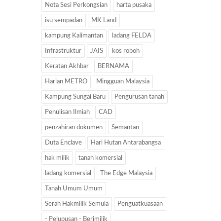
Nota Sesi Perkongsian
harta pusaka
isu sempadan
MK Land
kampung Kalimantan
ladang FELDA
Infrastruktur
JAIS
kos roboh
Keratan Akhbar
BERNAMA
Harian METRO
Mingguan Malaysia
Kampung Sungai Baru
Pengurusan tanah
Penulisan Ilmiah
CAD
penzahiran dokumen
Semantan
Duta Enclave
Hari Hutan Antarabangsa
hak milik
tanah komersial
ladang komersial
The Edge Malaysia
Tanah Umum Umum
Serah Hakmilik Semula
Penguatkuasaan
- Pelupusan - Berimilik