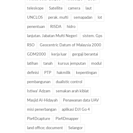
teleskope
Satellite
camera
laut
UNCLOS
perak. mufti
semapadan
lot
penentuan
RISDA
hidro
lanjutan. Jabatan Mufti Negeri
sistem. Gps
RSO
Geocentric Datum of Malaysia 2000
GDM2000
kerja luar
gergaji berantai
latihan
tanah
kursus jemputan
modul
definisi
PTP
hakmilik
kepentingan
pembangunan
dualistic control
Istiwa' Adzam
semakan arah kiblat
Masjid Al-Hidayah
Penawanan data UAV
misi penerbangan
aplikasi DJI Go 4
Pix4Dcapture
Pix4Dmapper
land office; document
Selangor