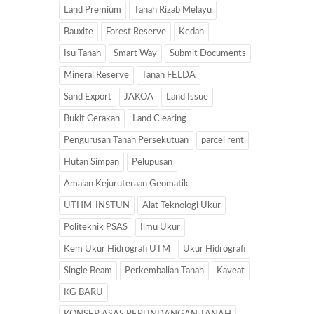
Land Premium
Tanah Rizab Melayu
Bauxite
Forest Reserve
Kedah
Isu Tanah
Smart Way
Submit Documents
Mineral Reserve
Tanah FELDA
Sand Export
JAKOA
Land Issue
Bukit Cerakah
Land Clearing
Pengurusan Tanah Persekutuan
parcel rent
Hutan Simpan
Pelupusan
Amalan Kejuruteraan Geomatik
UTHM-INSTUN
Alat Teknologi Ukur
Politeknik PSAS
Ilmu Ukur
Kem Ukur Hidrografi UTM
Ukur Hidrografi
Single Beam
Perkembalian Tanah
Kaveat
KG BARU