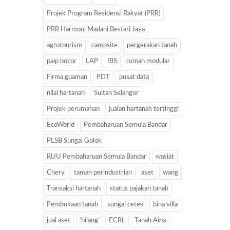
Projek Program Residensi Rakyat (PRR)
PRR Harmoni Madani Bestari Jaya
agrotourism
campsite
pergerakan tanah
paip bocor
LAP
IBS
rumah modular
Firma guaman
PDT
pusat data
nilai hartanah
Sultan Selangor
Projek perumahan
jualan hartanah tertinggi
EcoWorld
Pembaharuan Semula Bandar
PLSB Sungai Golok
RUU Pembaharuan Semula Bandar
wasiat
Chery
taman perindustrian
aset
wang
Transaksi hartanah
status pajakan tanah
Pembukaan tanah
sungai cetek
bina villa
jual aset
‘hilang’
ECRL
Tanah Aina