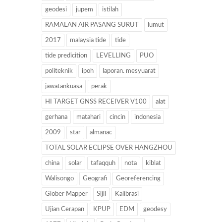
geodesi
jupem
istilah
RAMALAN AIR PASANG SURUT
lumut
2017
malaysia tide
tide
tide predicition
LEVELLING
PUO
politeknik
ipoh
laporan. mesyuarat
jawatankuasa
perak
HI TARGET GNSS RECEIVER V100
alat
gerhana
matahari
cincin
indonesia
2009
star
almanac
TOTAL SOLAR ECLIPSE OVER HANGZHOU
china
solar
tafaqquh
nota
kiblat
Walisongo
Geografi
Georeferencing
Glober Mapper
Sijil
Kalibrasi
Ujian Cerapan
KPUP
EDM
geodesy