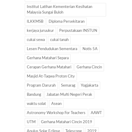
Institut Latihan Kementerian Kesihatan
Malaysia Sungai Buloh
ILKKMSB
Diploma Persekitaran
kerjaya juruukur
Perpustakaan INSTUN
cukai sewa
cukai tanah
Lesen Pendudukan Sementara
Notis 5A
Gerhana Matahari Separa
Cerapan Gerhana Matahari
Gerhana Cincin
Masjid At-Taqwa Proton City
Program Darurah
Semarag
Yogjakarta
Bandung
Jabatan Mufti Negeri Perak
waktu solat
Asean
Astronomy Workshop For Teachers
AAWT
UTM
Gerhana Matahari Cincin 2019
Anulus Solar Eclipse
Telescope
2019