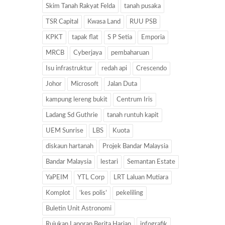
Skim Tanah Rakyat Felda
tanah pusaka
TSR Capital
Kwasa Land
RUU PSB
KPKT
tapak flat
S P Setia
Emporia
MRCB
Cyberjaya
pembaharuan
Isu infrastruktur
redah api
Crescendo
Johor
Microsoft
Jalan Duta
kampung lereng bukit
Centrum Iris
Ladang Sd Guthrie
tanah runtuh kapit
UEM Sunrise
LBS
Kuota
diskaun hartanah
Projek Bandar Malaysia
Bandar Malaysia
lestari
Semantan Estate
YaPEIM
YTL Corp
LRT Laluan Mutiara
Komplot
‘kes polis’
pekeliling
Buletin Unit Astronomi
Rujukan Laporan Berita Harian
infografik