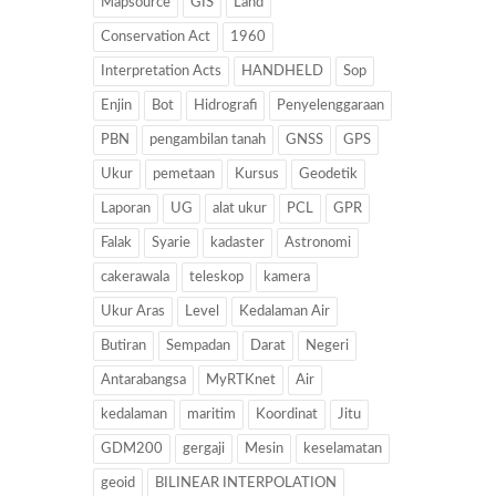
Mapsource
GIS
Land
Conservation Act
1960
Interpretation Acts
HANDHELD
Sop
Enjin
Bot
Hidrografi
Penyelenggaraan
PBN
pengambilan tanah
GNSS
GPS
Ukur
pemetaan
Kursus
Geodetik
Laporan
UG
alat ukur
PCL
GPR
Falak
Syarie
kadaster
Astronomi
cakerawala
teleskop
kamera
Ukur Aras
Level
Kedalaman Air
Butiran
Sempadan
Darat
Negeri
Antarabangsa
MyRTKnet
Air
kedalaman
maritim
Koordinat
Jitu
GDM200
gergaji
Mesin
keselamatan
geoid
BILINEAR INTERPOLATION