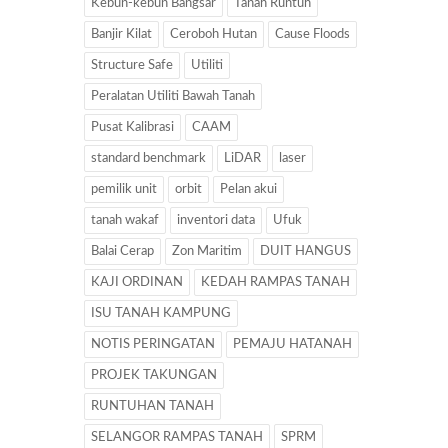
Kebun-kebun Bangsar
Tanah Runtuh
Banjir Kilat
Ceroboh Hutan
Cause Floods
Structure Safe
Utiliti
Peralatan Utiliti Bawah Tanah
Pusat Kalibrasi
CAAM
standard benchmark
LiDAR
laser
pemilik unit
orbit
Pelan akui
tanah wakaf
inventori data
Ufuk
Balai Cerap
Zon Maritim
DUIT HANGUS
KAJI ORDINAN
KEDAH RAMPAS TANAH
ISU TANAH KAMPUNG
NOTIS PERINGATAN
PEMAJU HATANAH
PROJEK TAKUNGAN
RUNTUHAN TANAH
SELANGOR RAMPAS TANAH
SPRM