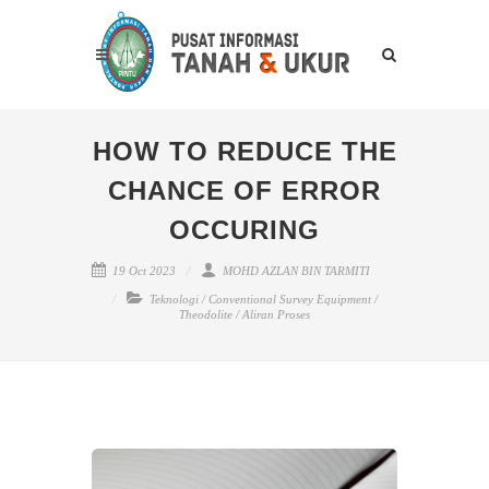
HOW TO REDUCE THE
CHANCE OF ERROR
OCCURING
19 Oct 2023
MOHD AZLAN BIN TARMITI
Teknologi
/
Conventional Survey Equipment
/
Theodolite
/
Aliran Proses