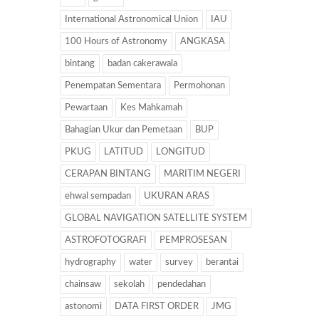
International Astronomical Union
IAU
100 Hours of Astronomy
ANGKASA
bintang
badan cakerawala
Penempatan Sementara
Permohonan
Pewartaan
Kes Mahkamah
Bahagian Ukur dan Pemetaan
BUP
PKUG
LATITUD
LONGITUD
CERAPAN BINTANG
MARITIM NEGERI
ehwal sempadan
UKURAN ARAS
GLOBAL NAVIGATION SATELLITE SYSTEM
ASTROFOTOGRAFI
PEMPROSESAN
hydrography
water
survey
berantai
chainsaw
sekolah
pendedahan
astonomi
DATA FIRST ORDER
JMG