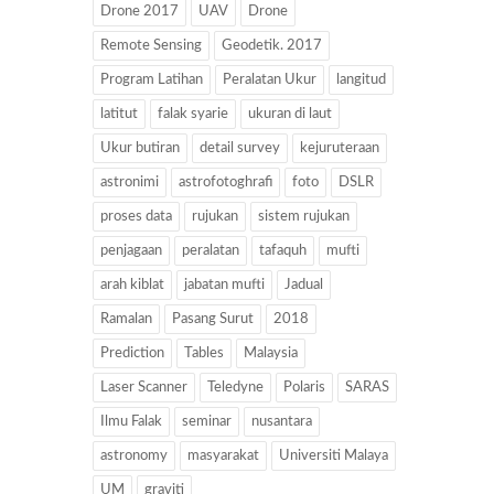
Drone 2017
UAV
Drone
Remote Sensing
Geodetik. 2017
Program Latihan
Peralatan Ukur
langitud
latitut
falak syarie
ukuran di laut
Ukur butiran
detail survey
kejuruteraan
astronimi
astrofotoghrafi
foto
DSLR
proses data
rujukan
sistem rujukan
penjagaan
peralatan
tafaquh
mufti
arah kiblat
jabatan mufti
Jadual
Ramalan
Pasang Surut
2018
Prediction
Tables
Malaysia
Laser Scanner
Teledyne
Polaris
SARAS
Ilmu Falak
seminar
nusantara
astronomy
masyarakat
Universiti Malaya
UM
graviti