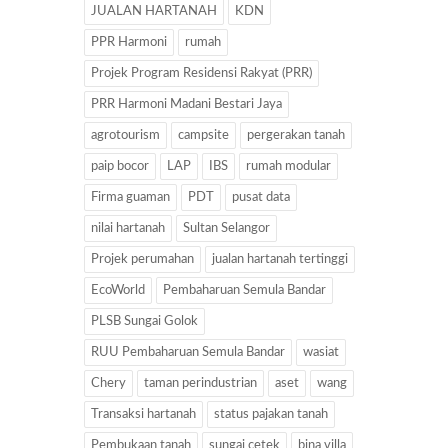
JUALAN HARTANAH
KDN
PPR Harmoni
rumah
Projek Program Residensi Rakyat (PRR)
PRR Harmoni Madani Bestari Jaya
agrotourism
campsite
pergerakan tanah
paip bocor
LAP
IBS
rumah modular
Firma guaman
PDT
pusat data
nilai hartanah
Sultan Selangor
Projek perumahan
jualan hartanah tertinggi
EcoWorld
Pembaharuan Semula Bandar
PLSB Sungai Golok
RUU Pembaharuan Semula Bandar
wasiat
Chery
taman perindustrian
aset
wang
Transaksi hartanah
status pajakan tanah
Pembukaan tanah
sungai cetek
bina villa