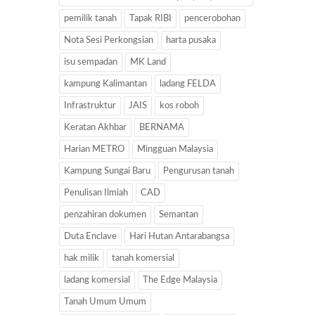
pemilik tanah
Tapak RIBI
pencerobohan
Nota Sesi Perkongsian
harta pusaka
isu sempadan
MK Land
kampung Kalimantan
ladang FELDA
Infrastruktur
JAIS
kos roboh
Keratan Akhbar
BERNAMA
Harian METRO
Mingguan Malaysia
Kampung Sungai Baru
Pengurusan tanah
Penulisan Ilmiah
CAD
penzahiran dokumen
Semantan
Duta Enclave
Hari Hutan Antarabangsa
hak milik
tanah komersial
ladang komersial
The Edge Malaysia
Tanah Umum Umum