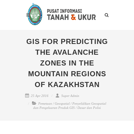
GIS FOR PREDICTING
THE AVALANCHE
ZONES IN THE
MOUNTAIN REGIONS
OF KAZAKHSTAN
25 Apr 2016
Super Admin
Pemetaan
/
Geospatial
/
Penyelidikan Geospatial
dan Pengeluaran Produk GIS
/
Dasar dan Polisi