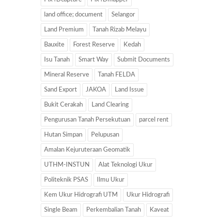
land office; document
Selangor
Land Premium
Tanah Rizab Melayu
Bauxite
Forest Reserve
Kedah
Isu Tanah
Smart Way
Submit Documents
Mineral Reserve
Tanah FELDA
Sand Export
JAKOA
Land Issue
Bukit Cerakah
Land Clearing
Pengurusan Tanah Persekutuan
parcel rent
Hutan Simpan
Pelupusan
Amalan Kejuruteraan Geomatik
UTHM-INSTUN
Alat Teknologi Ukur
Politeknik PSAS
Ilmu Ukur
Kem Ukur Hidrografi UTM
Ukur Hidrografi
Single Beam
Perkembalian Tanah
Kaveat