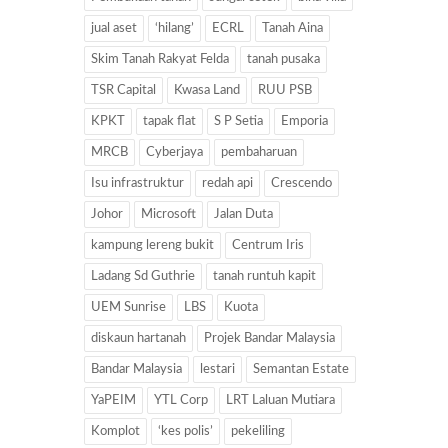
jual aset
‘hilang’
ECRL
Tanah Aina
Skim Tanah Rakyat Felda
tanah pusaka
TSR Capital
Kwasa Land
RUU PSB
KPKT
tapak flat
S P Setia
Emporia
MRCB
Cyberjaya
pembaharuan
Isu infrastruktur
redah api
Crescendo
Johor
Microsoft
Jalan Duta
kampung lereng bukit
Centrum Iris
Ladang Sd Guthrie
tanah runtuh kapit
UEM Sunrise
LBS
Kuota
diskaun hartanah
Projek Bandar Malaysia
Bandar Malaysia
lestari
Semantan Estate
YaPEIM
YTL Corp
LRT Laluan Mutiara
Komplot
‘kes polis’
pekeliling