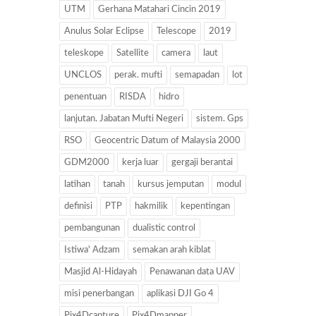
UTM
Gerhana Matahari Cincin 2019
Anulus Solar Eclipse
Telescope
2019
teleskope
Satellite
camera
laut
UNCLOS
perak. mufti
semapadan
lot
penentuan
RISDA
hidro
lanjutan. Jabatan Mufti Negeri
sistem. Gps
RSO
Geocentric Datum of Malaysia 2000
GDM2000
kerja luar
gergaji berantai
latihan
tanah
kursus jemputan
modul
definisi
PTP
hakmilik
kepentingan
pembangunan
dualistic control
Istiwa' Adzam
semakan arah kiblat
Masjid Al-Hidayah
Penawanan data UAV
misi penerbangan
aplikasi DJI Go 4
Pix4Dcapture
Pix4Dmapper