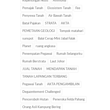
Kepentingan Notis
Ammonia
Pemajak Tanah
Ekosistem Tanah
Fee
Penyewa Tanah
Air Bawah Tanah
Batal Pajakan
STRATA
AKTA
PEMETAAN GEOLOGI
Tompok matahari
sunspot
Balai Cerap Mini Jabal Falak
Planet
ruang angkasa
Penempatan Pegawai
Rumah Selangorku
Rumah Berstrata
Laut Johor
JUAL TANAH
MENDAPAN TANAH
TANAH LAPANGAN TERBANG
Pegawai Tanah
AKTA PENGAMBILAN
Degazettement Challenged
Penceroboh Hutan
Peneroka Felda Pahang
Orang Asli Kampung Bering