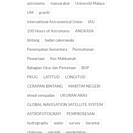
astronomy
masyarakat
Universiti Malaya
UM
graviti
International Astronomical Union
IAU
100 Hours of Astronomy
ANGKASA
bintang
badan cakerawala
Penempatan Sementara
Permohonan
Pewartaan
Kes Mahkamah
Bahagian Ukur dan Pemetaan
BUP
PKUG
LATITUD
LONGITUD
CERAPAN BINTANG
MARITIM NEGERI
ehwal sempadan
UKURAN ARAS
GLOBAL NAVIGATION SATELLITE SYSTEM
ASTROFOTOGRAFI
PEMPROSESAN
hydrography
water
survey
berantai
chainsaw
sekolah
pendedahan