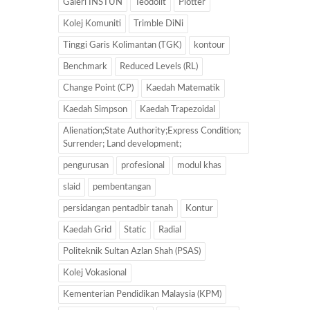
Galeri INSTUN
Teodolit
Plotter
Kolej Komuniti
Trimble DiNi
Tinggi Garis Kolimantan (TGK)
kontour
Benchmark
Reduced Levels (RL)
Change Point (CP)
Kaedah Matematik
Kaedah Simpson
Kaedah Trapezoidal
Alienation;State Authority;Express Condition;
Surrender; Land development;
pengurusan
profesional
modul khas
slaid
pembentangan
persidangan pentadbir tanah
Kontur
Kaedah Grid
Static
Radial
Politeknik Sultan Azlan Shah (PSAS)
Kolej Vokasional
Kementerian Pendidikan Malaysia (KPM)