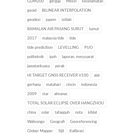
GDM200
gergaji
Mesin
keselamatan
geoid
BILINEAR INTERPOLATION
geodesi
jupem
istilah
RAMALAN AIR PASANG SURUT
lumut
2017
malaysia tide
tide
tide predicition
LEVELLING
PUO
politeknik
ipoh
laporan. mesyuarat
jawatankuasa
perak
HI TARGET GNSS RECEIVER V100
alat
gerhana
matahari
cincin
indonesia
2009
star
almanac
TOTAL SOLAR ECLIPSE OVER HANGZHOU
china
solar
tafaqquh
nota
kiblat
Walisongo
Geografi
Georeferencing
Glober Mapper
Sijil
Kalibrasi