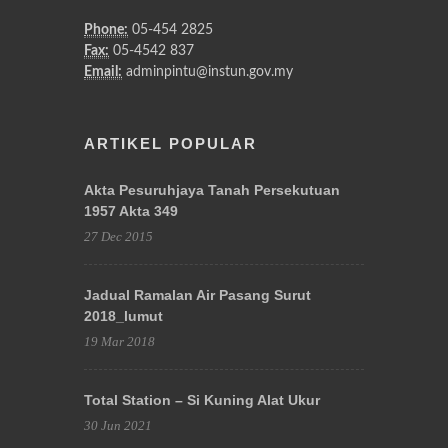
Phone:
05-454 2825
Fax:
05-4542 837
Email:
adminpintu@instun.gov.my
ARTIKEL POPULAR
Akta Pesuruhjaya Tanah Persekutuan
1957 Akta 349
27 Dec 2015
Jadual Ramalan Air Pasang Surut
2018_lumut
19 Mar 2018
Total Station – Si Kuning Alat Ukur
30 Jun 2021