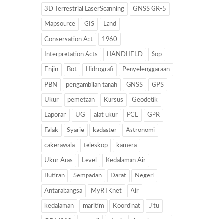
3D Terrestrial LaserScanning
GNSS GR-5
Mapsource
GIS
Land
Conservation Act
1960
Interpretation Acts
HANDHELD
Sop
Enjin
Bot
Hidrografi
Penyelenggaraan
PBN
pengambilan tanah
GNSS
GPS
Ukur
pemetaan
Kursus
Geodetik
Laporan
UG
alat ukur
PCL
GPR
Falak
Syarie
kadaster
Astronomi
cakerawala
teleskop
kamera
Ukur Aras
Level
Kedalaman Air
Butiran
Sempadan
Darat
Negeri
Antarabangsa
MyRTKnet
Air
kedalaman
maritim
Koordinat
Jitu