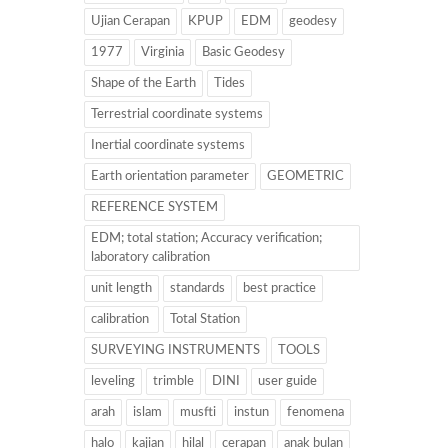
Ujian Cerapan
KPUP
EDM
geodesy
1977
Virginia
Basic Geodesy
Shape of the Earth
Tides
Terrestrial coordinate systems
Inertial coordinate systems
Earth orientation parameter
GEOMETRIC
REFERENCE SYSTEM
EDM; total station; Accuracy verification;
laboratory calibration
unit length
standards
best practice
calibration
Total Station
SURVEYING INSTRUMENTS
TOOLS
leveling
trimble
DINI
user guide
arah
islam
musfti
instun
fenomena
halo
kajian
hilal
cerapan
anak bulan