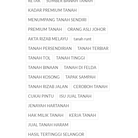
RETAK
SUMBER BAWAH TANAH
KADAR PREMIUM TANAH
MENUMPANG TANAH SENDIRI
PREMIUM TANAH
ORANG ASLI JOHOR
AKTA RIZAB MELAYU
tanah runt
TANAH PERSENDIRIAN
TANAH TERBIAR
TANAH TOL
TANAH TINGGI
TANAH BINAAN
TANAH DI FELDA
TANAH KOSONG
TAPAK SAMPAH
TANAH RIZAB JALAN
CEROBOH TANAH
CUKAI PINTU
ISU JUAL TANAH
JENAYAH HARTANAH
HAK MILIK TANAH
KERJA TANAH
JUAL TANAH HARAM
HASIL TERTINGGI SELANGOR