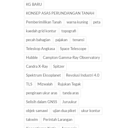
KG BARU
KONSEP ASAS PERUNDANGAN TANAH
Pemberimilikan Tanah
warna kuning
peta
kaedah grid kontur
topografi
pecah bahagian
pajakan
tenansi
Teleskop Angkasa
Space Telescope
Hubble
Campton Gamma-Ray Observatory
Candra X-Ray
Spitzer
Spektrum Eksoplanet
Revolusi Industri 4.0
TLS
Mizwalah
Rujukan Tegak
pengiraan ukur aras
tanda aras
Selisih dalam GNSS
Juruukur
objek samawi
ujian dua piket
ukur kontur
takwim
Perintah Larangan