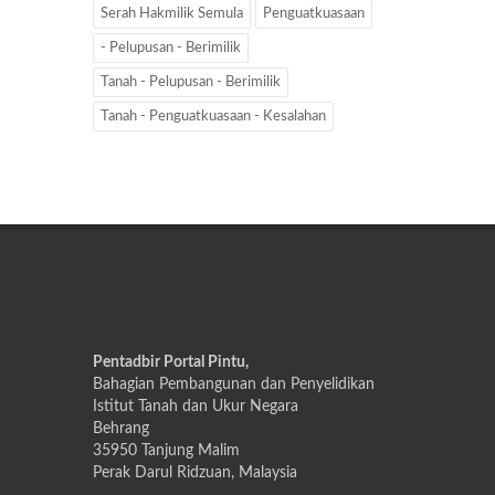
Serah Hakmilik Semula
Penguatkuasaan
- Pelupusan - Berimilik
Tanah - Pelupusan - Berimilik
Tanah - Penguatkuasaan - Kesalahan
Pentadbir Portal Pintu,
Bahagian Pembangunan dan Penyelidikan
Istitut Tanah dan Ukur Negara
Behrang
35950 Tanjung Malim
Perak Darul Ridzuan, Malaysia