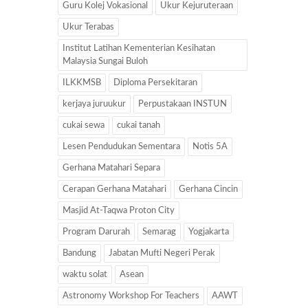
Guru Kolej Vokasional
Ukur Kejuruteraan
Ukur Terabas
Institut Latihan Kementerian Kesihatan
Malaysia Sungai Buloh
ILKKMSB
Diploma Persekitaran
kerjaya juruukur
Perpustakaan INSTUN
cukai sewa
cukai tanah
Lesen Pendudukan Sementara
Notis 5A
Gerhana Matahari Separa
Cerapan Gerhana Matahari
Gerhana Cincin
Masjid At-Taqwa Proton City
Program Darurah
Semarag
Yogjakarta
Bandung
Jabatan Mufti Negeri Perak
waktu solat
Asean
Astronomy Workshop For Teachers
AAWT