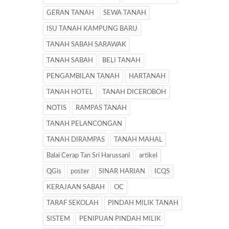
GERAN TANAH
SEWA TANAH
ISU TANAH KAMPUNG BARU
TANAH SABAH SARAWAK
TANAH SABAH
BELI TANAH
PENGAMBILAN TANAH
HARTANAH
TANAH HOTEL
TANAH DICEROBOH
NOTIS
RAMPAS TANAH
TANAH PELANCONGAN
TANAH DIRAMPAS
TANAH MAHAL
Balai Cerap Tan Sri Harussani
artikel
QGis
poster
SINAR HARIAN
ICQS
KERAJAAN SABAH
OC
TARAF SEKOLAH
PINDAH MILIK TANAH
SISTEM
PENIPUAN PINDAH MILIK