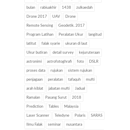
bulan
rabiuakhir
1438
zulkaedah
Drone 2017
UAV
Drone
Remote Sensing
Geodetik. 2017
Program Latihan
Peralatan Ukur
langitud
latitut
falak syarie
ukuran di laut
Ukur butiran
detail survey
kejuruteraan
astronimi
astrofotoghrafi
foto
DSLR
proses data
rujukan
sistem rujukan
penjagaan
peralatan
tafaquh
mufti
arah kiblat
jabatan mufti
Jadual
Ramalan
Pasang Surut
2018
Prediction
Tables
Malaysia
Laser Scanner
Teledyne
Polaris
SARAS
Ilmu Falak
seminar
nusantara