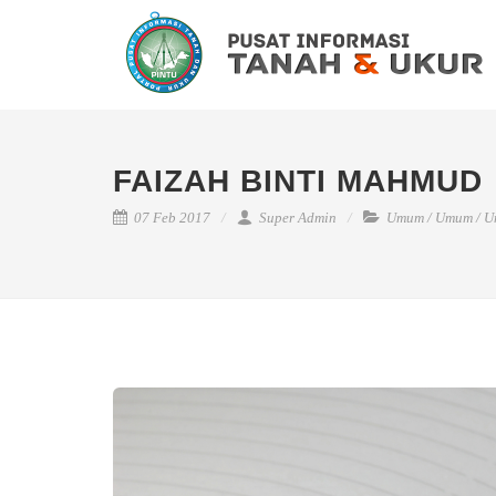
FAIZAH BINTI MAHMUD
07 Feb 2017
Super Admin
Umum
/
Umum
/
U