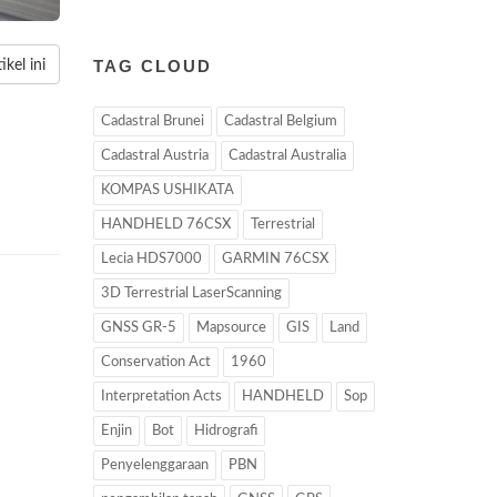
TAG CLOUD
kel ini
Cadastral Brunei
Cadastral Belgium
Cadastral Austria
Cadastral Australia
KOMPAS USHIKATA
HANDHELD 76CSX
Terrestrial
Lecia HDS7000
GARMIN 76CSX
3D Terrestrial LaserScanning
GNSS GR-5
Mapsource
GIS
Land
Conservation Act
1960
Interpretation Acts
HANDHELD
Sop
Enjin
Bot
Hidrografi
Penyelenggaraan
PBN