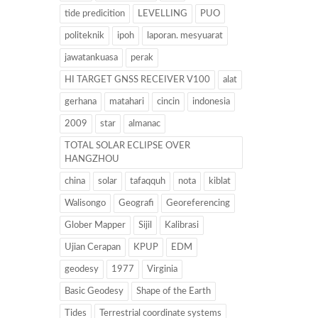
tide predicition
LEVELLING
PUO
politeknik
ipoh
laporan. mesyuarat
jawatankuasa
perak
HI TARGET GNSS RECEIVER V100
alat
gerhana
matahari
cincin
indonesia
2009
star
almanac
TOTAL SOLAR ECLIPSE OVER
HANGZHOU
china
solar
tafaqquh
nota
kiblat
Walisongo
Geografi
Georeferencing
Glober Mapper
Sijil
Kalibrasi
Ujian Cerapan
KPUP
EDM
geodesy
1977
Virginia
Basic Geodesy
Shape of the Earth
Tides
Terrestrial coordinate systems