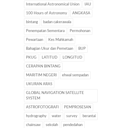
International Astronomical Union
IAU
100 Hours of Astronomy
ANGKASA
bintang
badan cakerawala
Penempatan Sementara
Permohonan
Pewartaan
Kes Mahkamah
Bahagian Ukur dan Pemetaan
BUP
PKUG
LATITUD
LONGITUD
CERAPAN BINTANG
MARITIM NEGERI
ehwal sempadan
UKURAN ARAS
GLOBAL NAVIGATION SATELLITE
SYSTEM
ASTROFOTOGRAFI
PEMPROSESAN
hydrography
water
survey
berantai
chainsaw
sekolah
pendedahan