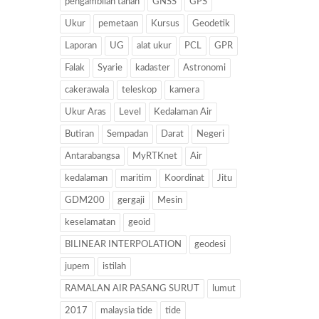
pengambilan tanah
GNSS
GPS
Ukur
pemetaan
Kursus
Geodetik
Laporan
UG
alat ukur
PCL
GPR
Falak
Syarie
kadaster
Astronomi
cakerawala
teleskop
kamera
Ukur Aras
Level
Kedalaman Air
Butiran
Sempadan
Darat
Negeri
Antarabangsa
MyRTKnet
Air
kedalaman
maritim
Koordinat
Jitu
GDM200
gergaji
Mesin
keselamatan
geoid
BILINEAR INTERPOLATION
geodesi
jupem
istilah
RAMALAN AIR PASANG SURUT
lumut
2017
malaysia tide
tide