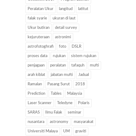
Peralatan Ukur
langitud
latitut
falak syarie
ukuran di laut
Ukur butiran
detail survey
kejuruteraan
astronimi
astrofotoghrafi
foto
DSLR
proses data
rujukan
sistem rujukan
penjagaan
peralatan
tafaquh
mufti
arah kiblat
jabatan mufti
Jadual
Ramalan
Pasang Surut
2018
Prediction
Tables
Malaysia
Laser Scanner
Teledyne
Polaris
SARAS
Ilmu Falak
seminar
nusantara
astronomy
masyarakat
Universiti Malaya
UM
graviti