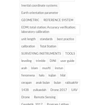
Inertial coordinate systems
Earth orientation parameter
GEOMETRIC
REFERENCE SYSTEM
EDM; total station; Accuracy verification;
laboratory calibration
unit length
standards
best practice
calibration
Total Station
SURVEYING INSTRUMENTS
TOOLS
leveling
trimble
DINI
user guide
arah
islam
musfti
instun
fenomena
halo
kajian
hilal
cerapan
anak bulan
bulan
rabiuakhir
1438
zulkaedah
Drone 2017
UAV
Drone
Remote Sensing
Geodetik. 2017
Program Latihan