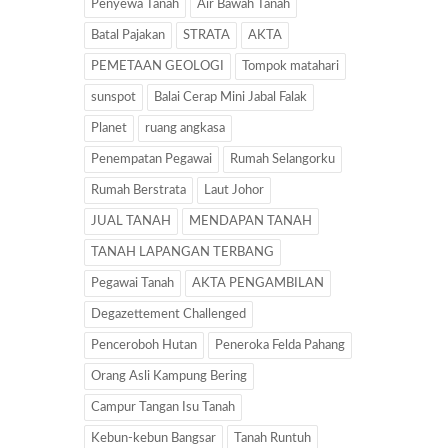
Penyewa Tanah
Air Bawah Tanah
Batal Pajakan
STRATA
AKTA
PEMETAAN GEOLOGI
Tompok matahari
sunspot
Balai Cerap Mini Jabal Falak
Planet
ruang angkasa
Penempatan Pegawai
Rumah Selangorku
Rumah Berstrata
Laut Johor
JUAL TANAH
MENDAPAN TANAH
TANAH LAPANGAN TERBANG
Pegawai Tanah
AKTA PENGAMBILAN
Degazettement Challenged
Penceroboh Hutan
Peneroka Felda Pahang
Orang Asli Kampung Bering
Campur Tangan Isu Tanah
Kebun-kebun Bangsar
Tanah Runtuh