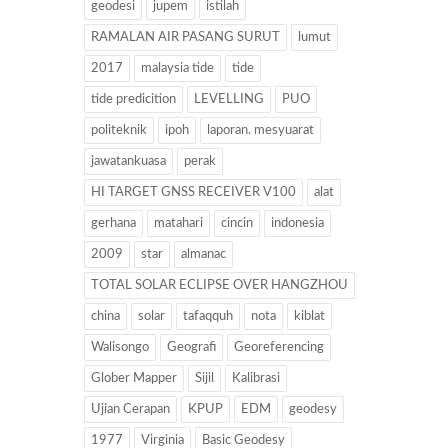
geodesi
jupem
istilah
RAMALAN AIR PASANG SURUT
lumut
2017
malaysia tide
tide
tide predicition
LEVELLING
PUO
politeknik
ipoh
laporan. mesyuarat
jawatankuasa
perak
HI TARGET GNSS RECEIVER V100
alat
gerhana
matahari
cincin
indonesia
2009
star
almanac
TOTAL SOLAR ECLIPSE OVER HANGZHOU
china
solar
tafaqquh
nota
kiblat
Walisongo
Geografi
Georeferencing
Glober Mapper
Sijil
Kalibrasi
Ujian Cerapan
KPUP
EDM
geodesy
1977
Virginia
Basic Geodesy