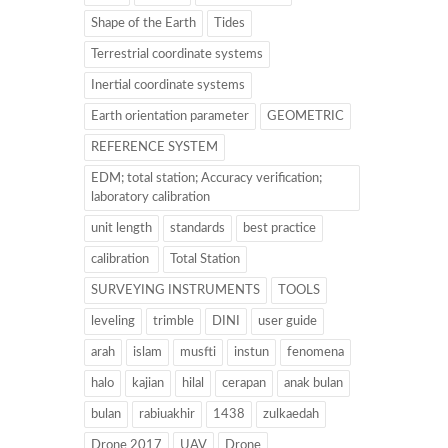
Shape of the Earth
Tides
Terrestrial coordinate systems
Inertial coordinate systems
Earth orientation parameter
GEOMETRIC
REFERENCE SYSTEM
EDM; total station; Accuracy verification;
laboratory calibration
unit length
standards
best practice
calibration
Total Station
SURVEYING INSTRUMENTS
TOOLS
leveling
trimble
DINI
user guide
arah
islam
musfti
instun
fenomena
halo
kajian
hilal
cerapan
anak bulan
bulan
rabiuakhir
1438
zulkaedah
Drone 2017
UAV
Drone