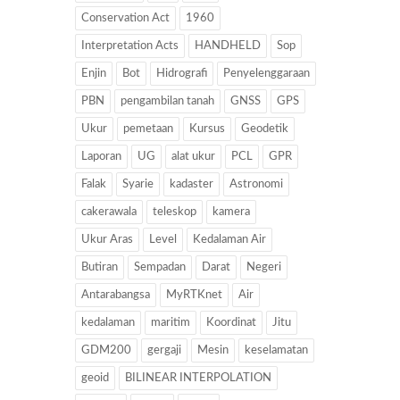
Conservation Act
1960
Interpretation Acts
HANDHELD
Sop
Enjin
Bot
Hidrografi
Penyelenggaraan
PBN
pengambilan tanah
GNSS
GPS
Ukur
pemetaan
Kursus
Geodetik
Laporan
UG
alat ukur
PCL
GPR
Falak
Syarie
kadaster
Astronomi
cakerawala
teleskop
kamera
Ukur Aras
Level
Kedalaman Air
Butiran
Sempadan
Darat
Negeri
Antarabangsa
MyRTKnet
Air
kedalaman
maritim
Koordinat
Jitu
GDM200
gergaji
Mesin
keselamatan
geoid
BILINEAR INTERPOLATION