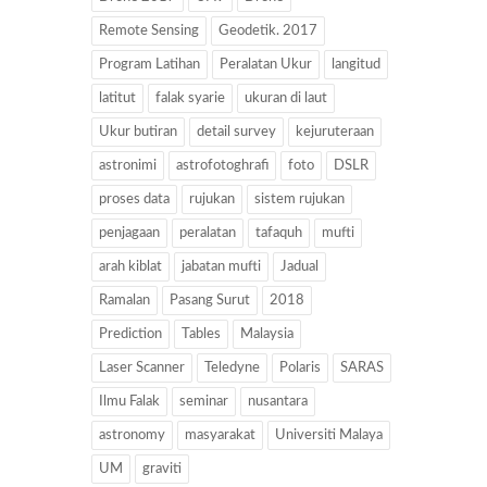
Remote Sensing
Geodetik. 2017
Program Latihan
Peralatan Ukur
langitud
latitut
falak syarie
ukuran di laut
Ukur butiran
detail survey
kejuruteraan
astronimi
astrofotoghrafi
foto
DSLR
proses data
rujukan
sistem rujukan
penjagaan
peralatan
tafaquh
mufti
arah kiblat
jabatan mufti
Jadual
Ramalan
Pasang Surut
2018
Prediction
Tables
Malaysia
Laser Scanner
Teledyne
Polaris
SARAS
Ilmu Falak
seminar
nusantara
astronomy
masyarakat
Universiti Malaya
UM
graviti