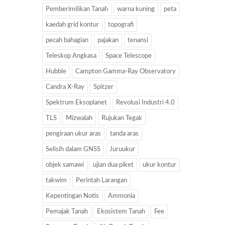
Pemberimilikan Tanah
warna kuning
peta
kaedah grid kontur
topografi
pecah bahagian
pajakan
tenansi
Teleskop Angkasa
Space Telescope
Hubble
Campton Gamma-Ray Observatory
Candra X-Ray
Spitzer
Spektrum Eksoplanet
Revolusi Industri 4.0
TLS
Mizwalah
Rujukan Tegak
pengiraan ukur aras
tanda aras
Selisih dalam GNSS
Juruukur
objek samawi
ujian dua piket
ukur kontur
takwim
Perintah Larangan
Kepentingan Notis
Ammonia
Pemajak Tanah
Ekosistem Tanah
Fee