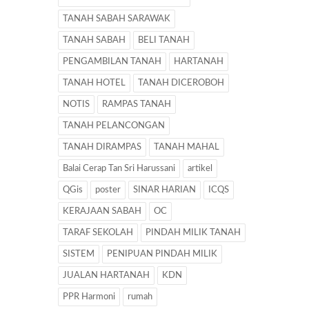
TANAH SABAH SARAWAK
TANAH SABAH
BELI TANAH
PENGAMBILAN TANAH
HARTANAH
TANAH HOTEL
TANAH DICEROBOH
NOTIS
RAMPAS TANAH
TANAH PELANCONGAN
TANAH DIRAMPAS
TANAH MAHAL
Balai Cerap Tan Sri Harussani
artikel
QGis
poster
SINAR HARIAN
ICQS
KERAJAAN SABAH
OC
TARAF SEKOLAH
PINDAH MILIK TANAH
SISTEM
PENIPUAN PINDAH MILIK
JUALAN HARTANAH
KDN
PPR Harmoni
rumah