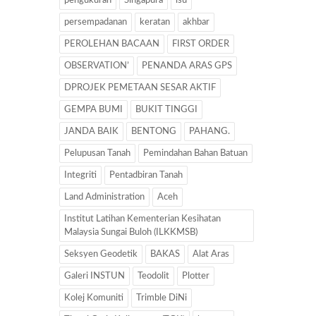
pengukuran
Singapura
isu
persempadanan
keratan
akhbar
PEROLEHAN BACAAN
FIRST ORDER
OBSERVATION’
PENANDA ARAS GPS
DPROJEK PEMETAAN SESAR AKTIF
GEMPA BUMI
BUKIT TINGGI
JANDA BAIK
BENTONG
PAHANG.
Pelupusan Tanah
Pemindahan Bahan Batuan
Integriti
Pentadbiran Tanah
Land Administration
Aceh
Institut Latihan Kementerian Kesihatan
Malaysia Sungai Buloh (ILKKMSB)
Seksyen Geodetik
BAKAS
Alat Aras
Galeri INSTUN
Teodolit
Plotter
Kolej Komuniti
Trimble DiNi