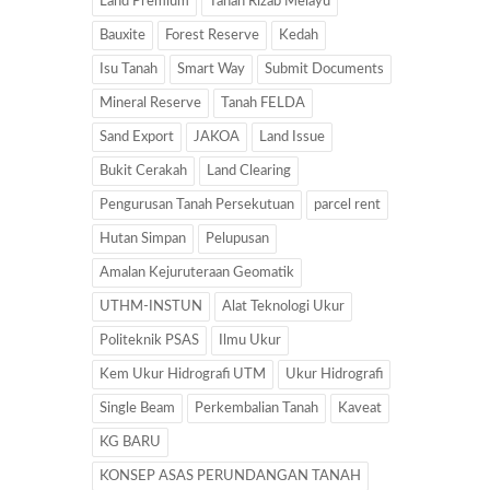
Land Premium
Tanah Rizab Melayu
Bauxite
Forest Reserve
Kedah
Isu Tanah
Smart Way
Submit Documents
Mineral Reserve
Tanah FELDA
Sand Export
JAKOA
Land Issue
Bukit Cerakah
Land Clearing
Pengurusan Tanah Persekutuan
parcel rent
Hutan Simpan
Pelupusan
Amalan Kejuruteraan Geomatik
UTHM-INSTUN
Alat Teknologi Ukur
Politeknik PSAS
Ilmu Ukur
Kem Ukur Hidrografi UTM
Ukur Hidrografi
Single Beam
Perkembalian Tanah
Kaveat
KG BARU
KONSEP ASAS PERUNDANGAN TANAH