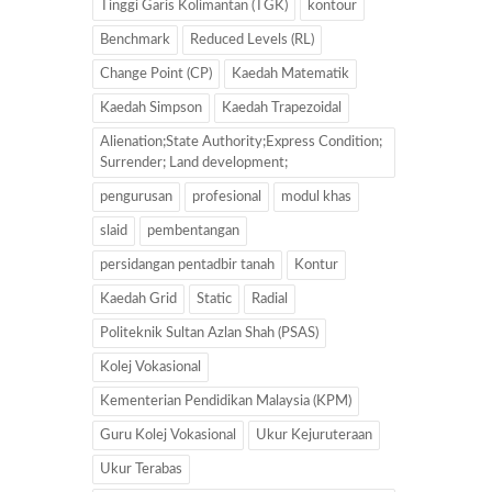
Tinggi Garis Kolimantan (TGK)
kontour
Benchmark
Reduced Levels (RL)
Change Point (CP)
Kaedah Matematik
Kaedah Simpson
Kaedah Trapezoidal
Alienation;State Authority;Express Condition;
Surrender; Land development;
pengurusan
profesional
modul khas
slaid
pembentangan
persidangan pentadbir tanah
Kontur
Kaedah Grid
Static
Radial
Politeknik Sultan Azlan Shah (PSAS)
Kolej Vokasional
Kementerian Pendidikan Malaysia (KPM)
Guru Kolej Vokasional
Ukur Kejuruteraan
Ukur Terabas