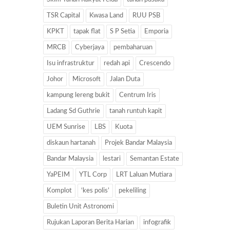
TSR Capital
Kwasa Land
RUU PSB
KPKT
tapak flat
S P Setia
Emporia
MRCB
Cyberjaya
pembaharuan
Isu infrastruktur
redah api
Crescendo
Johor
Microsoft
Jalan Duta
kampung lereng bukit
Centrum Iris
Ladang Sd Guthrie
tanah runtuh kapit
UEM Sunrise
LBS
Kuota
diskaun hartanah
Projek Bandar Malaysia
Bandar Malaysia
lestari
Semantan Estate
YaPEIM
YTL Corp
LRT Laluan Mutiara
Komplot
‘kes polis’
pekeliling
Buletin Unit Astronomi
Rujukan Laporan Berita Harian
infografik