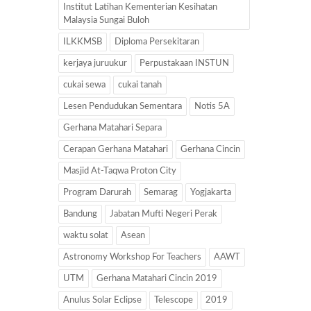
Institut Latihan Kementerian Kesihatan
Malaysia Sungai Buloh
ILKKMSB
Diploma Persekitaran
kerjaya juruukur
Perpustakaan INSTUN
cukai sewa
cukai tanah
Lesen Pendudukan Sementara
Notis 5A
Gerhana Matahari Separa
Cerapan Gerhana Matahari
Gerhana Cincin
Masjid At-Taqwa Proton City
Program Darurah
Semarag
Yogjakarta
Bandung
Jabatan Mufti Negeri Perak
waktu solat
Asean
Astronomy Workshop For Teachers
AAWT
UTM
Gerhana Matahari Cincin 2019
Anulus Solar Eclipse
Telescope
2019