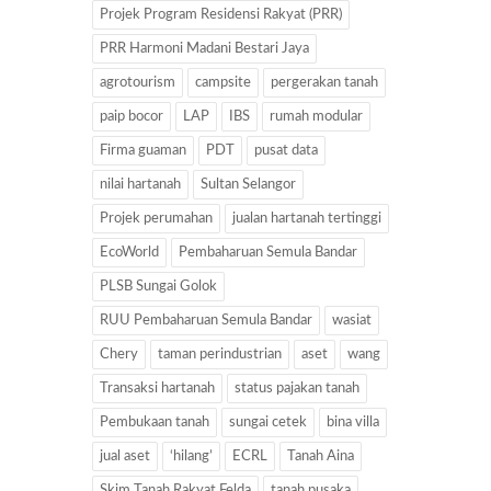
Projek Program Residensi Rakyat (PRR)
PRR Harmoni Madani Bestari Jaya
agrotourism
campsite
pergerakan tanah
paip bocor
LAP
IBS
rumah modular
Firma guaman
PDT
pusat data
nilai hartanah
Sultan Selangor
Projek perumahan
jualan hartanah tertinggi
EcoWorld
Pembaharuan Semula Bandar
PLSB Sungai Golok
RUU Pembaharuan Semula Bandar
wasiat
Chery
taman perindustrian
aset
wang
Transaksi hartanah
status pajakan tanah
Pembukaan tanah
sungai cetek
bina villa
jual aset
‘hilang’
ECRL
Tanah Aina
Skim Tanah Rakyat Felda
tanah pusaka