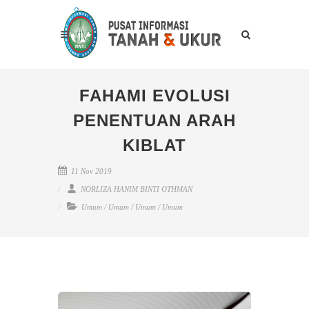
FAHAMI EVOLUSI
PENENTUAN ARAH
KIBLAT
11 Nov 2019
NORLIZA HANIM BINTI OTHMAN
Umum
/
Umum
/
Umum
/
Umum