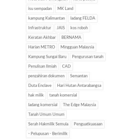
isu sempadan
MK Land
kampung Kalimantan
ladang FELDA
Infrastruktur
JAIS
kos roboh
Keratan Akhbar
BERNAMA
Harian METRO
Mingguan Malaysia
Kampung Sungai Baru
Pengurusan tanah
Penulisan Ilmiah
CAD
penzahiran dokumen
Semantan
Duta Enclave
Hari Hutan Antarabangsa
hak milik
tanah komersial
ladang komersial
The Edge Malaysia
Tanah Umum Umum
Serah Hakmilik Semula
Penguatkuasaan
- Pelupusan - Berimilik