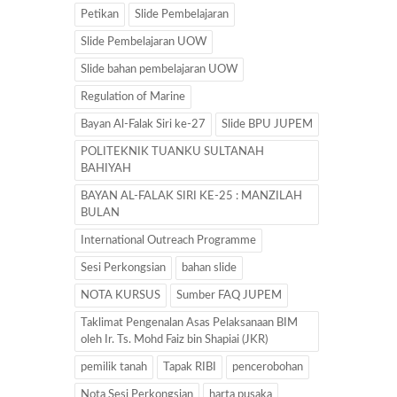
Petikan
Slide Pembelajaran
Slide Pembelajaran UOW
Slide bahan pembelajaran UOW
Regulation of Marine
Bayan Al-Falak Siri ke-27
Slide BPU JUPEM
POLITEKNIK TUANKU SULTANAH
BAHIYAH
BAYAN AL-FALAK SIRI KE-25 : MANZILAH
BULAN
International Outreach Programme
Sesi Perkongsian
bahan slide
NOTA KURSUS
Sumber FAQ JUPEM
Taklimat Pengenalan Asas Pelaksanaan BIM
oleh Ir. Ts. Mohd Faiz bin Shapiai (JKR)
pemilik tanah
Tapak RIBI
pencerobohan
Nota Sesi Perkongsian
harta pusaka