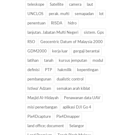
teleskope
Satellite
camera
laut
UNCLOS
perak. mufti
semapadan
lot
penentuan
RISDA
hidro
lanjutan. Jabatan Mufti Negeri
sistem. Gps
RSO
Geocentric Datum of Malaysia 2000
GDM2000
kerja luar
gergaji berantai
latihan
tanah
kursus jemputan
modul
definisi
PTP
hakmilik
kepentingan
pembangunan
dualistic control
Istiwa' Adzam
semakan arah kiblat
Masjid Al-Hidayah
Penawanan data UAV
misi penerbangan
aplikasi DJI Go 4
Pix4Dcapture
Pix4Dmapper
land office; document
Selangor