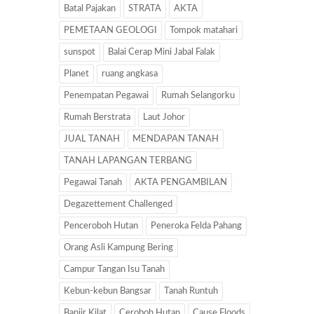
Batal Pajakan
STRATA
AKTA
PEMETAAN GEOLOGI
Tompok matahari
sunspot
Balai Cerap Mini Jabal Falak
Planet
ruang angkasa
Penempatan Pegawai
Rumah Selangorku
Rumah Berstrata
Laut Johor
JUAL TANAH
MENDAPAN TANAH
TANAH LAPANGAN TERBANG
Pegawai Tanah
AKTA PENGAMBILAN
Degazettement Challenged
Penceroboh Hutan
Peneroka Felda Pahang
Orang Asli Kampung Bering
Campur Tangan Isu Tanah
Kebun-kebun Bangsar
Tanah Runtuh
Banjir Kilat
Ceroboh Hutan
Cause Floods