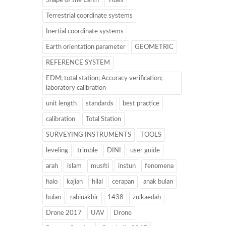
Shape of the Earth
Tides
Terrestrial coordinate systems
Inertial coordinate systems
Earth orientation parameter
GEOMETRIC
REFERENCE SYSTEM
EDM; total station; Accuracy verification;
laboratory calibration
unit length
standards
best practice
calibration
Total Station
SURVEYING INSTRUMENTS
TOOLS
leveling
trimble
DINI
user guide
arah
islam
musfti
instun
fenomena
halo
kajian
hilal
cerapan
anak bulan
bulan
rabiuakhir
1438
zulkaedah
Drone 2017
UAV
Drone