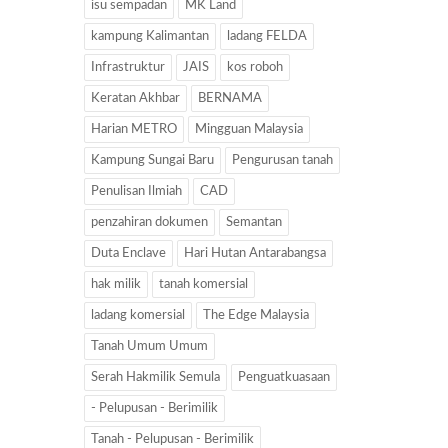
isu sempadan
MK Land
kampung Kalimantan
ladang FELDA
Infrastruktur
JAIS
kos roboh
Keratan Akhbar
BERNAMA
Harian METRO
Mingguan Malaysia
Kampung Sungai Baru
Pengurusan tanah
Penulisan Ilmiah
CAD
penzahiran dokumen
Semantan
Duta Enclave
Hari Hutan Antarabangsa
hak milik
tanah komersial
ladang komersial
The Edge Malaysia
Tanah Umum Umum
Serah Hakmilik Semula
Penguatkuasaan
- Pelupusan - Berimilik
Tanah - Pelupusan - Berimilik