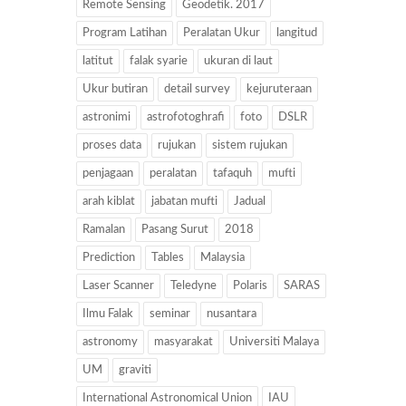
Remote Sensing
Geodetik. 2017
Program Latihan
Peralatan Ukur
langitud
latitut
falak syarie
ukuran di laut
Ukur butiran
detail survey
kejuruteraan
astronimi
astrofotoghrafi
foto
DSLR
proses data
rujukan
sistem rujukan
penjagaan
peralatan
tafaquh
mufti
arah kiblat
jabatan mufti
Jadual
Ramalan
Pasang Surut
2018
Prediction
Tables
Malaysia
Laser Scanner
Teledyne
Polaris
SARAS
Ilmu Falak
seminar
nusantara
astronomy
masyarakat
Universiti Malaya
UM
graviti
International Astronomical Union
IAU