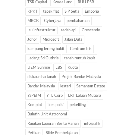
TSR Capital
Kwasa Land
RUU PSB
KPKT
tapak flat
S P Setia
Emporia
MRCB
Cyberjaya
pembaharuan
Isu infrastruktur
redah api
Crescendo
Johor
Microsoft
Jalan Duta
kampung lereng bukit
Centrum Iris
Ladang Sd Guthrie
tanah runtuh kapit
UEM Sunrise
LBS
Kuota
diskaun hartanah
Projek Bandar Malaysia
Bandar Malaysia
lestari
Semantan Estate
YaPEIM
YTL Corp
LRT Laluan Mutiara
Komplot
‘kes polis’
pekeliling
Buletin Unit Astronomi
Rujukan Laporan Berita Harian
infografik
Petikan
Slide Pembelajaran