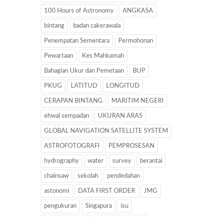
100 Hours of Astronomy
ANGKASA
bintang
badan cakerawala
Penempatan Sementara
Permohonan
Pewartaan
Kes Mahkamah
Bahagian Ukur dan Pemetaan
BUP
PKUG
LATITUD
LONGITUD
CERAPAN BINTANG
MARITIM NEGERI
ehwal sempadan
UKURAN ARAS
GLOBAL NAVIGATION SATELLITE SYSTEM
ASTROFOTOGRAFI
PEMPROSESAN
hydrography
water
survey
berantai
chainsaw
sekolah
pendedahan
astonomi
DATA FIRST ORDER
JMG
pengukuran
Singapura
isu