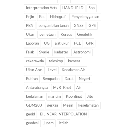
Interpretation Acts
HANDHELD
Sop
Enjin
Bot
Hidrografi
Penyelenggaraan
PBN
pengambilan tanah
GNSS
GPS
Ukur
pemetaan
Kursus
Geodetik
Laporan
UG
alat ukur
PCL
GPR
Falak
Syarie
kadaster
Astronomi
cakerawala
teleskop
kamera
Ukur Aras
Level
Kedalaman Air
Butiran
Sempadan
Darat
Negeri
Antarabangsa
MyRTKnet
Air
kedalaman
maritim
Koordinat
Jitu
GDM200
gergaji
Mesin
keselamatan
geoid
BILINEAR INTERPOLATION
geodesi
jupem
istilah