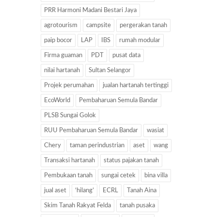
PRR Harmoni Madani Bestari Jaya
agrotourism
campsite
pergerakan tanah
paip bocor
LAP
IBS
rumah modular
Firma guaman
PDT
pusat data
nilai hartanah
Sultan Selangor
Projek perumahan
jualan hartanah tertinggi
EcoWorld
Pembaharuan Semula Bandar
PLSB Sungai Golok
RUU Pembaharuan Semula Bandar
wasiat
Chery
taman perindustrian
aset
wang
Transaksi hartanah
status pajakan tanah
Pembukaan tanah
sungai cetek
bina villa
jual aset
‘hilang’
ECRL
Tanah Aina
Skim Tanah Rakyat Felda
tanah pusaka