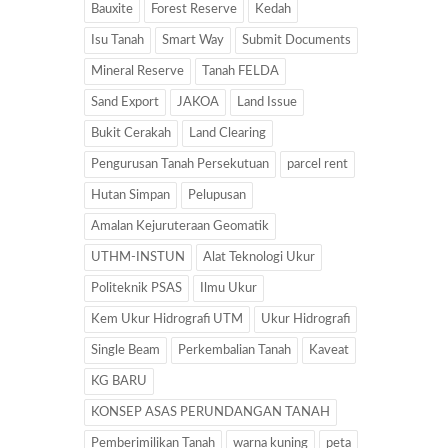
Bauxite
Forest Reserve
Kedah
Isu Tanah
Smart Way
Submit Documents
Mineral Reserve
Tanah FELDA
Sand Export
JAKOA
Land Issue
Bukit Cerakah
Land Clearing
Pengurusan Tanah Persekutuan
parcel rent
Hutan Simpan
Pelupusan
Amalan Kejuruteraan Geomatik
UTHM-INSTUN
Alat Teknologi Ukur
Politeknik PSAS
Ilmu Ukur
Kem Ukur Hidrografi UTM
Ukur Hidrografi
Single Beam
Perkembalian Tanah
Kaveat
KG BARU
KONSEP ASAS PERUNDANGAN TANAH
Pemberimilikan Tanah
warna kuning
peta