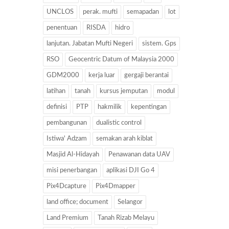
UNCLOS
perak. mufti
semapadan
lot
penentuan
RISDA
hidro
lanjutan. Jabatan Mufti Negeri
sistem. Gps
RSO
Geocentric Datum of Malaysia 2000
GDM2000
kerja luar
gergaji berantai
latihan
tanah
kursus jemputan
modul
definisi
PTP
hakmilik
kepentingan
pembangunan
dualistic control
Istiwa' Adzam
semakan arah kiblat
Masjid Al-Hidayah
Penawanan data UAV
misi penerbangan
aplikasi DJI Go 4
Pix4Dcapture
Pix4Dmapper
land office; document
Selangor
Land Premium
Tanah Rizab Melayu