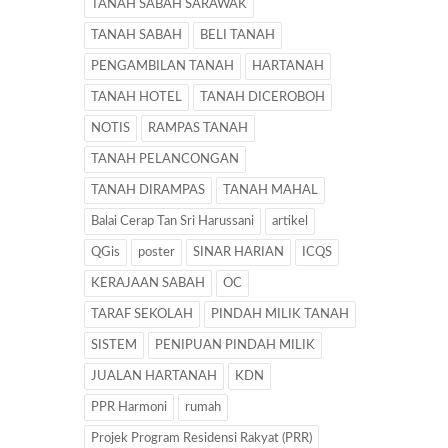
TANAH SABAH SARAWAK
TANAH SABAH
BELI TANAH
PENGAMBILAN TANAH
HARTANAH
TANAH HOTEL
TANAH DICEROBOH
NOTIS
RAMPAS TANAH
TANAH PELANCONGAN
TANAH DIRAMPAS
TANAH MAHAL
Balai Cerap Tan Sri Harussani
artikel
QGis
poster
SINAR HARIAN
ICQS
KERAJAAN SABAH
OC
TARAF SEKOLAH
PINDAH MILIK TANAH
SISTEM
PENIPUAN PINDAH MILIK
JUALAN HARTANAH
KDN
PPR Harmoni
rumah
Projek Program Residensi Rakyat (PRR)