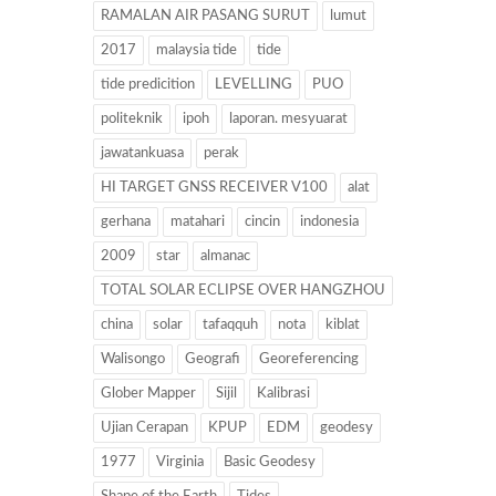
RAMALAN AIR PASANG SURUT
lumut
2017
malaysia tide
tide
tide predicition
LEVELLING
PUO
politeknik
ipoh
laporan. mesyuarat
jawatankuasa
perak
HI TARGET GNSS RECEIVER V100
alat
gerhana
matahari
cincin
indonesia
2009
star
almanac
TOTAL SOLAR ECLIPSE OVER HANGZHOU
china
solar
tafaqquh
nota
kiblat
Walisongo
Geografi
Georeferencing
Glober Mapper
Sijil
Kalibrasi
Ujian Cerapan
KPUP
EDM
geodesy
1977
Virginia
Basic Geodesy