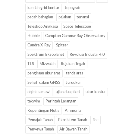
kaedah grid kontur
topografi
pecah bahagian
pajakan
tenansi
Teleskop Angkasa
Space Telescope
Hubble
Campton Gamma-Ray Observatory
Candra X-Ray
Spitzer
Spektrum Eksoplanet
Revolusi Industri 4.0
TLS
Mizwalah
Rujukan Tegak
pengiraan ukur aras
tanda aras
Selisih dalam GNSS
Juruukur
objek samawi
ujian dua piket
ukur kontur
takwim
Perintah Larangan
Kepentingan Notis
Ammonia
Pemajak Tanah
Ekosistem Tanah
Fee
Penyewa Tanah
Air Bawah Tanah