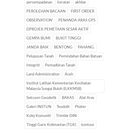
persempadanan
keratan
akhbar
PEROLEHAN BACAAN
FIRST ORDER
OBSERVATION’
PENANDA ARAS GPS
DPROJEK PEMETAAN SESAR AKTIF
GEMPA BUMI
BUKIT TINGGI
JANDA BAIK
BENTONG
PAHANG.
Pelupusan Tanah
Pemindahan Bahan Batuan
Integriti
Pentadbiran Tanah
Land Administration
Aceh
Institut Latihan Kementerian Kesihatan
Malaysia Sungai Buloh (ILKKMSB)
Seksyen Geodetik
BAKAS
Alat Aras
Galeri INSTUN
Teodolit
Plotter
Kolej Komuniti
Trimble DiNi
Tinggi Garis Kolimantan (TGK)
kontour