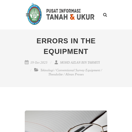
ERRORS IN THE
EQUIPMENT
19 Oct 2023
MOHD AZLAN BIN TARMITI
Teknologi
/
Conventional Survey Equipment
/
Theodolite
/
Aliran Proses