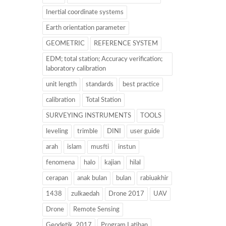
Inertial coordinate systems
Earth orientation parameter
GEOMETRIC
REFERENCE SYSTEM
EDM; total station; Accuracy verification;
laboratory calibration
unit length
standards
best practice
calibration
Total Station
SURVEYING INSTRUMENTS
TOOLS
leveling
trimble
DINI
user guide
arah
islam
musfti
instun
fenomena
halo
kajian
hilal
cerapan
anak bulan
bulan
rabiuakhir
1438
zulkaedah
Drone 2017
UAV
Drone
Remote Sensing
Geodetik. 2017
Program Latihan