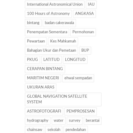
International Astronomical Union
IAU
100 Hours of Astronomy
ANGKASA
bintang
badan cakerawala
Penempatan Sementara
Permohonan
Pewartaan
Kes Mahkamah
Bahagian Ukur dan Pemetaan
BUP
PKUG
LATITUD
LONGITUD
CERAPAN BINTANG
MARITIM NEGERI
ehwal sempadan
UKURAN ARAS
GLOBAL NAVIGATION SATELLITE
SYSTEM
ASTROFOTOGRAFI
PEMPROSESAN
hydrography
water
survey
berantai
chainsaw
sekolah
pendedahan