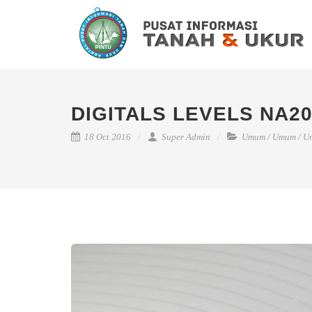
DIGITALS LEVELS NA2
18 Oct 2016
Super Admin
Umum
/
Umum
/
U