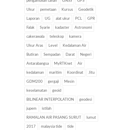
pengambilan tanah
GNSS
GPS
Ukur
pemetaan
Kursus
Geodetik
Laporan
UG
alat ukur
PCL
GPR
Falak
Syarie
kadaster
Astronomi
cakerawala
teleskop
kamera
Ukur Aras
Level
Kedalaman Air
Butiran
Sempadan
Darat
Negeri
Antarabangsa
MyRTKnet
Air
kedalaman
maritim
Koordinat
Jitu
GDM200
gergaji
Mesin
keselamatan
geoid
BILINEAR INTERPOLATION
geodesi
jupem
istilah
RAMALAN AIR PASANG SURUT
lumut
2017
malaysia tide
tide