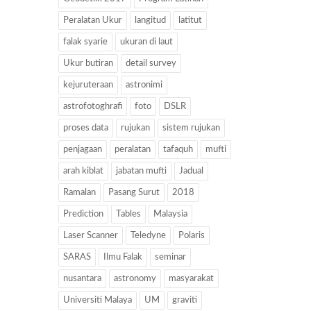
Peralatan Ukur
langitud
latitut
falak syarie
ukuran di laut
Ukur butiran
detail survey
kejuruteraan
astronimi
astrofotoghrafi
foto
DSLR
proses data
rujukan
sistem rujukan
penjagaan
peralatan
tafaquh
mufti
arah kiblat
jabatan mufti
Jadual
Ramalan
Pasang Surut
2018
Prediction
Tables
Malaysia
Laser Scanner
Teledyne
Polaris
SARAS
Ilmu Falak
seminar
nusantara
astronomy
masyarakat
Universiti Malaya
UM
graviti