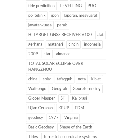
tide predicition
LEVELLING
PUO
politeknik
ipoh
laporan. mesyuarat
jawatankuasa
perak
HI TARGET GNSS RECEIVER V100
alat
gerhana
matahari
cincin
indonesia
2009
star
almanac
TOTAL SOLAR ECLIPSE OVER
HANGZHOU
china
solar
tafaqquh
nota
kiblat
Walisongo
Geografi
Georeferencing
Glober Mapper
Sijil
Kalibrasi
Ujian Cerapan
KPUP
EDM
geodesy
1977
Virginia
Basic Geodesy
Shape of the Earth
Tides
Terrestrial coordinate systems