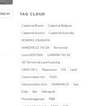
TAG CLOUD
kel ini
Cadastral Brunei
Cadastral Belgium
Cadastral Austria
Cadastral Australia
KOMPAS USHIKATA
HANDHELD 76CSX
Terrestrial
Lecia HDS7000
GARMIN 76CSX
3D Terrestrial LaserScanning
GNSS GR-5
Mapsource
GIS
Land
Conservation Act
1960
Interpretation Acts
HANDHELD
Sop
Enjin
Bot
Hidrografi
Penyelenggaraan
PBN