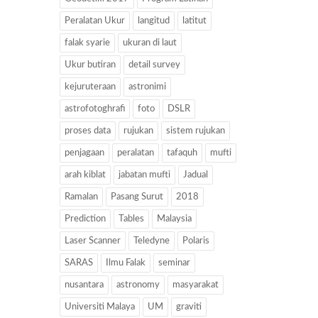
Peralatan Ukur
langitud
latitut
falak syarie
ukuran di laut
Ukur butiran
detail survey
kejuruteraan
astronimi
astrofotoghrafi
foto
DSLR
proses data
rujukan
sistem rujukan
penjagaan
peralatan
tafaquh
mufti
arah kiblat
jabatan mufti
Jadual
Ramalan
Pasang Surut
2018
Prediction
Tables
Malaysia
Laser Scanner
Teledyne
Polaris
SARAS
Ilmu Falak
seminar
nusantara
astronomy
masyarakat
Universiti Malaya
UM
graviti