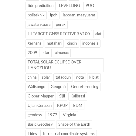
tide predicition
LEVELLING
PUO
politeknik
ipoh
laporan. mesyuarat
jawatankuasa
perak
HI TARGET GNSS RECEIVER V100
alat
gerhana
matahari
cincin
indonesia
2009
star
almanac
TOTAL SOLAR ECLIPSE OVER
HANGZHOU
china
solar
tafaqquh
nota
kiblat
Walisongo
Geografi
Georeferencing
Glober Mapper
Sijil
Kalibrasi
Ujian Cerapan
KPUP
EDM
geodesy
1977
Virginia
Basic Geodesy
Shape of the Earth
Tides
Terrestrial coordinate systems