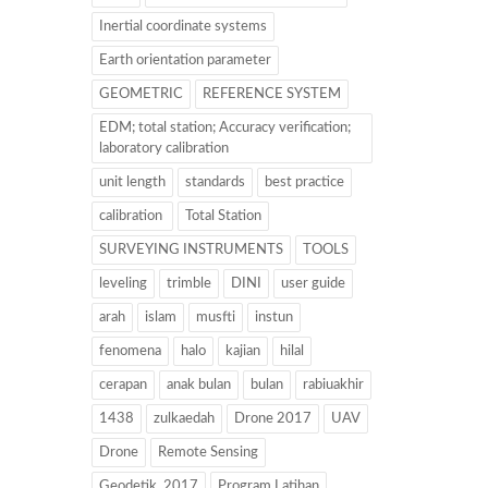
Inertial coordinate systems
Earth orientation parameter
GEOMETRIC
REFERENCE SYSTEM
EDM; total station; Accuracy verification;
laboratory calibration
unit length
standards
best practice
calibration
Total Station
SURVEYING INSTRUMENTS
TOOLS
leveling
trimble
DINI
user guide
arah
islam
musfti
instun
fenomena
halo
kajian
hilal
cerapan
anak bulan
bulan
rabiuakhir
1438
zulkaedah
Drone 2017
UAV
Drone
Remote Sensing
Geodetik. 2017
Program Latihan