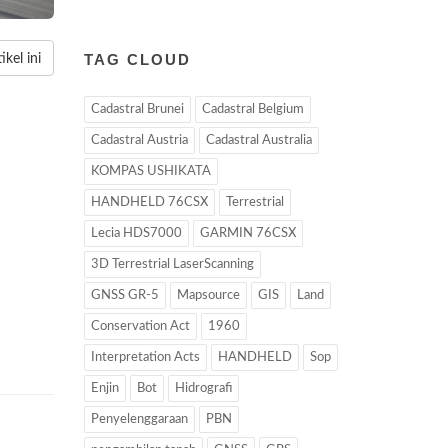
TAG CLOUD
kel ini
Cadastral Brunei
Cadastral Belgium
Cadastral Austria
Cadastral Australia
KOMPAS USHIKATA
HANDHELD 76CSX
Terrestrial
Lecia HDS7000
GARMIN 76CSX
3D Terrestrial LaserScanning
GNSS GR-5
Mapsource
GIS
Land
Conservation Act
1960
Interpretation Acts
HANDHELD
Sop
Enjin
Bot
Hidrografi
Penyelenggaraan
PBN