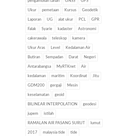
pengambilan tanah
GNSS
GPS
Ukur
pemetaan
Kursus
Geodetik
Laporan
UG
alat ukur
PCL
GPR
Falak
Syarie
kadaster
Astronomi
cakerawala
teleskop
kamera
Ukur Aras
Level
Kedalaman Air
Butiran
Sempadan
Darat
Negeri
Antarabangsa
MyRTKnet
Air
kedalaman
maritim
Koordinat
Jitu
GDM200
gergaji
Mesin
keselamatan
geoid
BILINEAR INTERPOLATION
geodesi
jupem
istilah
RAMALAN AIR PASANG SURUT
lumut
2017
malaysia tide
tide