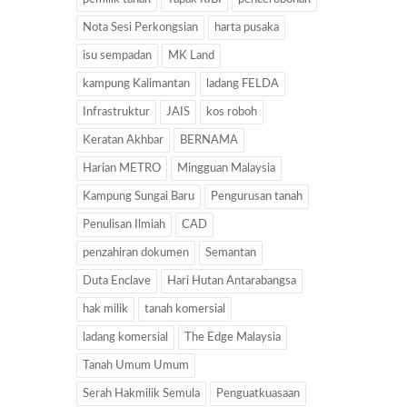
Nota Sesi Perkongsian
harta pusaka
isu sempadan
MK Land
kampung Kalimantan
ladang FELDA
Infrastruktur
JAIS
kos roboh
Keratan Akhbar
BERNAMA
Harian METRO
Mingguan Malaysia
Kampung Sungai Baru
Pengurusan tanah
Penulisan Ilmiah
CAD
penzahiran dokumen
Semantan
Duta Enclave
Hari Hutan Antarabangsa
hak milik
tanah komersial
ladang komersial
The Edge Malaysia
Tanah Umum Umum
Serah Hakmilik Semula
Penguatkuasaan