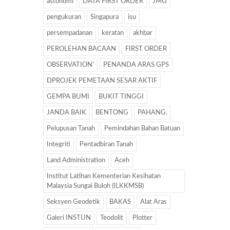
astonomi
DATA FIRST ORDER
JMG
pengukuran
Singapura
isu
persempadanan
keratan
akhbar
PEROLEHAN BACAAN
FIRST ORDER
OBSERVATION’
PENANDA ARAS GPS
DPROJEK PEMETAAN SESAR AKTIF
GEMPA BUMI
BUKIT TINGGI
JANDA BAIK
BENTONG
PAHANG.
Pelupusan Tanah
Pemindahan Bahan Batuan
Integriti
Pentadbiran Tanah
Land Administration
Aceh
Institut Latihan Kementerian Kesihatan
Malaysia Sungai Buloh (ILKKMSB)
Seksyen Geodetik
BAKAS
Alat Aras
Galeri INSTUN
Teodolit
Plotter