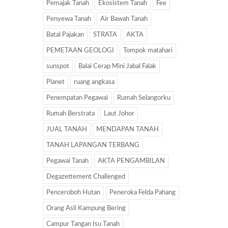
Pemajak Tanah
Ekosistem Tanah
Fee
Penyewa Tanah
Air Bawah Tanah
Batal Pajakan
STRATA
AKTA
PEMETAAN GEOLOGI
Tompok matahari
sunspot
Balai Cerap Mini Jabal Falak
Planet
ruang angkasa
Penempatan Pegawai
Rumah Selangorku
Rumah Berstrata
Laut Johor
JUAL TANAH
MENDAPAN TANAH
TANAH LAPANGAN TERBANG
Pegawai Tanah
AKTA PENGAMBILAN
Degazettement Challenged
Penceroboh Hutan
Peneroka Felda Pahang
Orang Asli Kampung Bering
Campur Tangan Isu Tanah