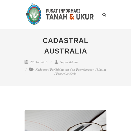
CADASTRAL
AUSTRALIA
20 Dec 2015
Super Admin
Kadaster
/
Perkhidmatan dan Penyelarasan
/
Umum
/
Prosedur Kerja