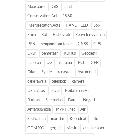
Mapsource
GIS
Land
Conservation Act
1960
Interpretation Acts
HANDHELD
Sop
Enjin
Bot
Hidrografi
Penyelenggaraan
PBN
pengambilan tanah
GNSS
GPS
Ukur
pemetaan
Kursus
Geodetik
Laporan
UG
alat ukur
PCL
GPR
Falak
Syarie
kadaster
Astronomi
cakerawala
teleskop
kamera
Ukur Aras
Level
Kedalaman Air
Butiran
Sempadan
Darat
Negeri
Antarabangsa
MyRTKnet
Air
kedalaman
maritim
Koordinat
Jitu
GDM200
gergaji
Mesin
keselamatan