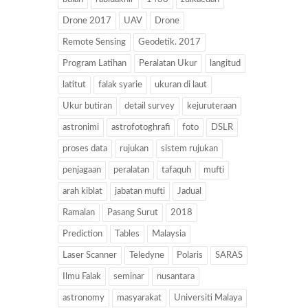
Drone 2017
UAV
Drone
Remote Sensing
Geodetik. 2017
Program Latihan
Peralatan Ukur
langitud
latitut
falak syarie
ukuran di laut
Ukur butiran
detail survey
kejuruteraan
astronimi
astrofotoghrafi
foto
DSLR
proses data
rujukan
sistem rujukan
penjagaan
peralatan
tafaquh
mufti
arah kiblat
jabatan mufti
Jadual
Ramalan
Pasang Surut
2018
Prediction
Tables
Malaysia
Laser Scanner
Teledyne
Polaris
SARAS
Ilmu Falak
seminar
nusantara
astronomy
masyarakat
Universiti Malaya