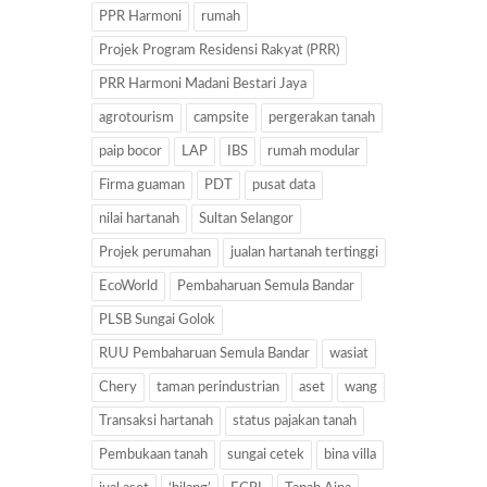
PPR Harmoni
rumah
Projek Program Residensi Rakyat (PRR)
PRR Harmoni Madani Bestari Jaya
agrotourism
campsite
pergerakan tanah
paip bocor
LAP
IBS
rumah modular
Firma guaman
PDT
pusat data
nilai hartanah
Sultan Selangor
Projek perumahan
jualan hartanah tertinggi
EcoWorld
Pembaharuan Semula Bandar
PLSB Sungai Golok
RUU Pembaharuan Semula Bandar
wasiat
Chery
taman perindustrian
aset
wang
Transaksi hartanah
status pajakan tanah
Pembukaan tanah
sungai cetek
bina villa