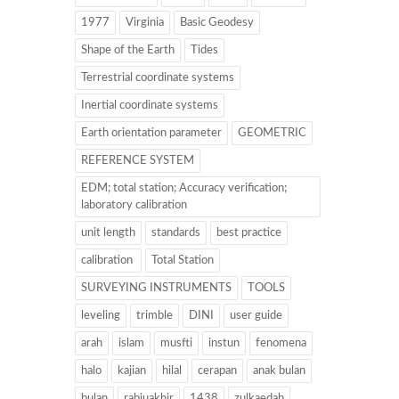
1977
Virginia
Basic Geodesy
Shape of the Earth
Tides
Terrestrial coordinate systems
Inertial coordinate systems
Earth orientation parameter
GEOMETRIC
REFERENCE SYSTEM
EDM; total station; Accuracy verification;
laboratory calibration
unit length
standards
best practice
calibration
Total Station
SURVEYING INSTRUMENTS
TOOLS
leveling
trimble
DINI
user guide
arah
islam
musfti
instun
fenomena
halo
kajian
hilal
cerapan
anak bulan
bulan
rabiuakhir
1438
zulkaedah