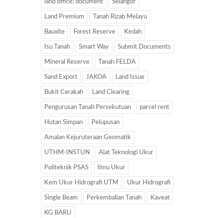
land office; document
Selangor
Land Premium
Tanah Rizab Melayu
Bauxite
Forest Reserve
Kedah
Isu Tanah
Smart Way
Submit Documents
Mineral Reserve
Tanah FELDA
Sand Export
JAKOA
Land Issue
Bukit Cerakah
Land Clearing
Pengurusan Tanah Persekutuan
parcel rent
Hutan Simpan
Pelupusan
Amalan Kejuruteraan Geomatik
UTHM-INSTUN
Alat Teknologi Ukur
Politeknik PSAS
Ilmu Ukur
Kem Ukur Hidrografi UTM
Ukur Hidrografi
Single Beam
Perkembalian Tanah
Kaveat
KG BARU