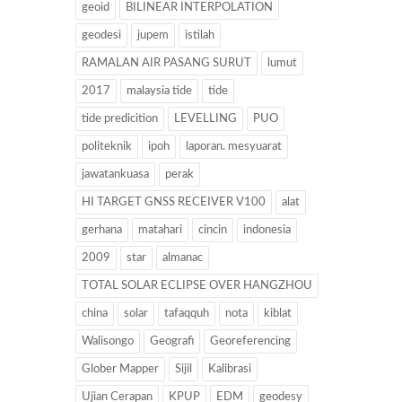
geoid
BILINEAR INTERPOLATION
geodesi
jupem
istilah
RAMALAN AIR PASANG SURUT
lumut
2017
malaysia tide
tide
tide predicition
LEVELLING
PUO
politeknik
ipoh
laporan. mesyuarat
jawatankuasa
perak
HI TARGET GNSS RECEIVER V100
alat
gerhana
matahari
cincin
indonesia
2009
star
almanac
TOTAL SOLAR ECLIPSE OVER HANGZHOU
china
solar
tafaqquh
nota
kiblat
Walisongo
Geografi
Georeferencing
Glober Mapper
Sijil
Kalibrasi
Ujian Cerapan
KPUP
EDM
geodesy