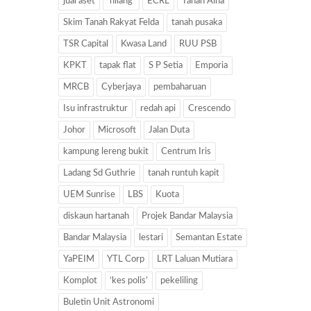
jual aset
‘hilang’
ECRL
Tanah Aina
Skim Tanah Rakyat Felda
tanah pusaka
TSR Capital
Kwasa Land
RUU PSB
KPKT
tapak flat
S P Setia
Emporia
MRCB
Cyberjaya
pembaharuan
Isu infrastruktur
redah api
Crescendo
Johor
Microsoft
Jalan Duta
kampung lereng bukit
Centrum Iris
Ladang Sd Guthrie
tanah runtuh kapit
UEM Sunrise
LBS
Kuota
diskaun hartanah
Projek Bandar Malaysia
Bandar Malaysia
lestari
Semantan Estate
YaPEIM
YTL Corp
LRT Laluan Mutiara
Komplot
‘kes polis’
pekeliling
Buletin Unit Astronomi