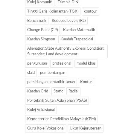
Kolej Komuniti
Trimble DiNi
Tinggi Garis Kolimantan (TGK)
kontour
Benchmark
Reduced Levels (RL)
Change Point (CP)
Kaedah Matematik
Kaedah Simpson
Kaedah Trapezoidal
Alienation;State Authority;Express Condition;
Surrender; Land development;
pengurusan
profesional
modul khas
slaid
pembentangan
persidangan pentadbir tanah
Kontur
Kaedah Grid
Static
Radial
Politeknik Sultan Azlan Shah (PSAS)
Kolej Vokasional
Kementerian Pendidikan Malaysia (KPM)
Guru Kolej Vokasional
Ukur Kejuruteraan