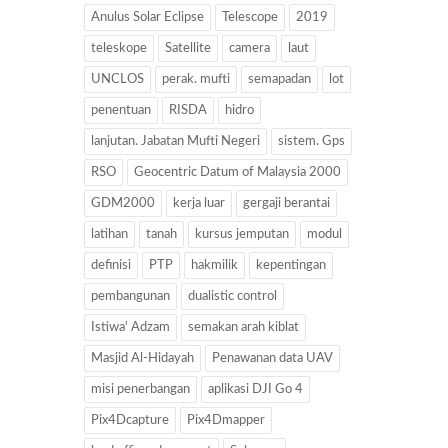
Anulus Solar Eclipse
Telescope
2019
teleskope
Satellite
camera
laut
UNCLOS
perak. mufti
semapadan
lot
penentuan
RISDA
hidro
lanjutan. Jabatan Mufti Negeri
sistem. Gps
RSO
Geocentric Datum of Malaysia 2000
GDM2000
kerja luar
gergaji berantai
latihan
tanah
kursus jemputan
modul
definisi
PTP
hakmilik
kepentingan
pembangunan
dualistic control
Istiwa' Adzam
semakan arah kiblat
Masjid Al-Hidayah
Penawanan data UAV
misi penerbangan
aplikasi DJI Go 4
Pix4Dcapture
Pix4Dmapper