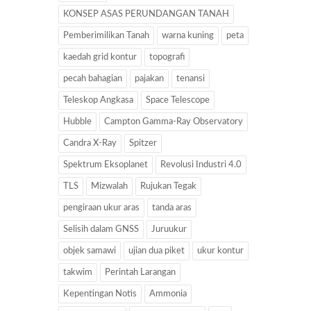
KONSEP ASAS PERUNDANGAN TANAH
Pemberimilikan Tanah
warna kuning
peta
kaedah grid kontur
topografi
pecah bahagian
pajakan
tenansi
Teleskop Angkasa
Space Telescope
Hubble
Campton Gamma-Ray Observatory
Candra X-Ray
Spitzer
Spektrum Eksoplanet
Revolusi Industri 4.0
TLS
Mizwalah
Rujukan Tegak
pengiraan ukur aras
tanda aras
Selisih dalam GNSS
Juruukur
objek samawi
ujian dua piket
ukur kontur
takwim
Perintah Larangan
Kepentingan Notis
Ammonia