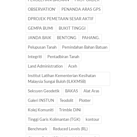
PEROLEHAN BACAAN
FIRST ORDER
OBSERVATION’
PENANDA ARAS GPS
DPROJEK PEMETAAN SESAR AKTIF
GEMPA BUMI
BUKIT TINGGI
JANDA BAIK
BENTONG
PAHANG.
Pelupusan Tanah
Pemindahan Bahan Batuan
Integriti
Pentadbiran Tanah
Land Administration
Aceh
Institut Latihan Kementerian Kesihatan
Malaysia Sungai Buloh (ILKKMSB)
Seksyen Geodetik
BAKAS
Alat Aras
Galeri INSTUN
Teodolit
Plotter
Kolej Komuniti
Trimble DiNi
Tinggi Garis Kolimantan (TGK)
kontour
Benchmark
Reduced Levels (RL)