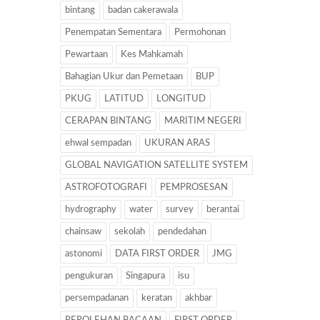
bintang
badan cakerawala
Penempatan Sementara
Permohonan
Pewartaan
Kes Mahkamah
Bahagian Ukur dan Pemetaan
BUP
PKUG
LATITUD
LONGITUD
CERAPAN BINTANG
MARITIM NEGERI
ehwal sempadan
UKURAN ARAS
GLOBAL NAVIGATION SATELLITE SYSTEM
ASTROFOTOGRAFI
PEMPROSESAN
hydrography
water
survey
berantai
chainsaw
sekolah
pendedahan
astonomi
DATA FIRST ORDER
JMG
pengukuran
Singapura
isu
persempadanan
keratan
akhbar