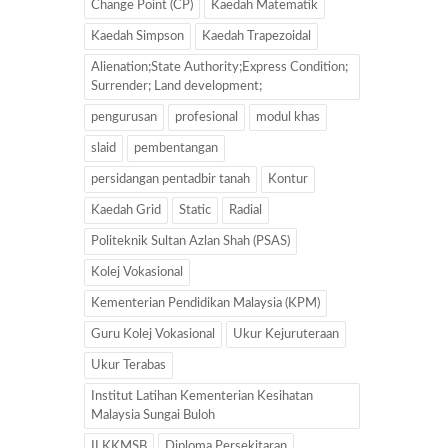
Change Point (CP)
Kaedah Matematik
Kaedah Simpson
Kaedah Trapezoidal
Alienation;State Authority;Express Condition;
Surrender; Land development;
pengurusan
profesional
modul khas
slaid
pembentangan
persidangan pentadbir tanah
Kontur
Kaedah Grid
Static
Radial
Politeknik Sultan Azlan Shah (PSAS)
Kolej Vokasional
Kementerian Pendidikan Malaysia (KPM)
Guru Kolej Vokasional
Ukur Kejuruteraan
Ukur Terabas
Institut Latihan Kementerian Kesihatan
Malaysia Sungai Buloh
ILKKMSB
Diploma Persekitaran