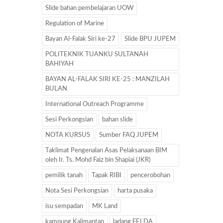
Slide bahan pembelajaran UOW
Regulation of Marine
Bayan Al-Falak Siri ke-27
Slide BPU JUPEM
POLITEKNIK TUANKU SULTANAH
BAHIYAH
BAYAN AL-FALAK SIRI KE-25 : MANZILAH
BULAN
International Outreach Programme
Sesi Perkongsian
bahan slide
NOTA KURSUS
Sumber FAQ JUPEM
Taklimat Pengenalan Asas Pelaksanaan BIM
oleh Ir. Ts. Mohd Faiz bin Shapiai (JKR)
pemilik tanah
Tapak RIBI
pencerobohan
Nota Sesi Perkongsian
harta pusaka
isu sempadan
MK Land
kampung Kalimantan
ladang FELDA