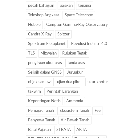
pecah bahagian
pajakan
tenansi
Teleskop Angkasa
Space Telescope
Hubble
Campton Gamma-Ray Observatory
Candra X-Ray
Spitzer
Spektrum Eksoplanet
Revolusi Industri 4.0
TLS
Mizwalah
Rujukan Tegak
pengiraan ukur aras
tanda aras
Selisih dalam GNSS
Juruukur
objek samawi
ujian dua piket
ukur kontur
takwim
Perintah Larangan
Kepentingan Notis
Ammonia
Pemajak Tanah
Ekosistem Tanah
Fee
Penyewa Tanah
Air Bawah Tanah
Batal Pajakan
STRATA
AKTA