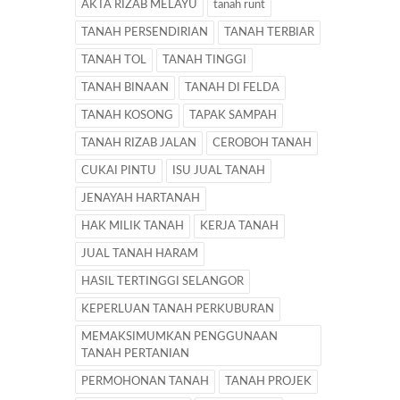
AKTA RIZAB MELAYU
tanah runt
TANAH PERSENDIRIAN
TANAH TERBIAR
TANAH TOL
TANAH TINGGI
TANAH BINAAN
TANAH DI FELDA
TANAH KOSONG
TAPAK SAMPAH
TANAH RIZAB JALAN
CEROBOH TANAH
CUKAI PINTU
ISU JUAL TANAH
JENAYAH HARTANAH
HAK MILIK TANAH
KERJA TANAH
JUAL TANAH HARAM
HASIL TERTINGGI SELANGOR
KEPERLUAN TANAH PERKUBURAN
MEMAKSIMUMKAN PENGGUNAAN
TANAH PERTANIAN
PERMOHONAN TANAH
TANAH PROJEK