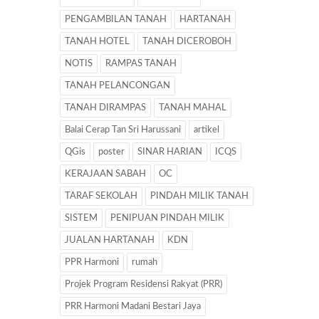
PENGAMBILAN TANAH
HARTANAH
TANAH HOTEL
TANAH DICEROBOH
NOTIS
RAMPAS TANAH
TANAH PELANCONGAN
TANAH DIRAMPAS
TANAH MAHAL
Balai Cerap Tan Sri Harussani
artikel
QGis
poster
SINAR HARIAN
ICQS
KERAJAAN SABAH
OC
TARAF SEKOLAH
PINDAH MILIK TANAH
SISTEM
PENIPUAN PINDAH MILIK
JUALAN HARTANAH
KDN
PPR Harmoni
rumah
Projek Program Residensi Rakyat (PRR)
PRR Harmoni Madani Bestari Jaya