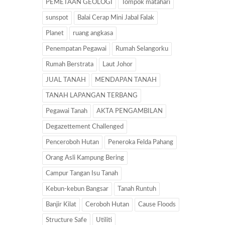
PEMETAAN GEOLOGI
Tompok matahari
sunspot
Balai Cerap Mini Jabal Falak
Planet
ruang angkasa
Penempatan Pegawai
Rumah Selangorku
Rumah Berstrata
Laut Johor
JUAL TANAH
MENDAPAN TANAH
TANAH LAPANGAN TERBANG
Pegawai Tanah
AKTA PENGAMBILAN
Degazettement Challenged
Penceroboh Hutan
Peneroka Felda Pahang
Orang Asli Kampung Bering
Campur Tangan Isu Tanah
Kebun-kebun Bangsar
Tanah Runtuh
Banjir Kilat
Ceroboh Hutan
Cause Floods
Structure Safe
Utiliti