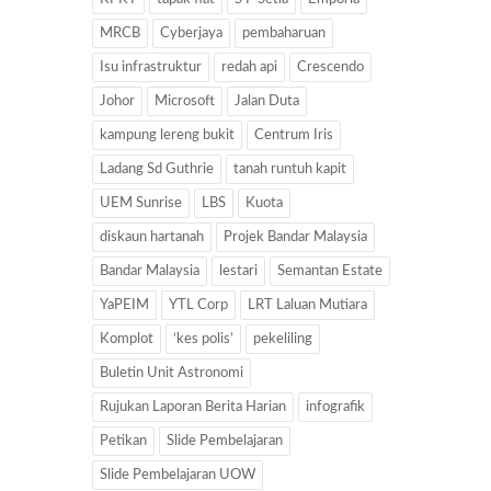
MRCB
Cyberjaya
pembaharuan
Isu infrastruktur
redah api
Crescendo
Johor
Microsoft
Jalan Duta
kampung lereng bukit
Centrum Iris
Ladang Sd Guthrie
tanah runtuh kapit
UEM Sunrise
LBS
Kuota
diskaun hartanah
Projek Bandar Malaysia
Bandar Malaysia
lestari
Semantan Estate
YaPEIM
YTL Corp
LRT Laluan Mutiara
Komplot
‘kes polis’
pekeliling
Buletin Unit Astronomi
Rujukan Laporan Berita Harian
infografik
Petikan
Slide Pembelajaran
Slide Pembelajaran UOW