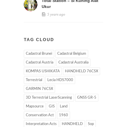
Total Station – Si Kuning Alat
Ukur
5 years ago
TAG CLOUD
Cadastral Brunei
Cadastral Belgium
Cadastral Austria
Cadastral Australia
KOMPAS USHIKATA
HANDHELD 76CSX
Terrestrial
Lecia HDS7000
GARMIN 76CSX
3D Terrestrial LaserScanning
GNSS GR-5
Mapsource
GIS
Land
Conservation Act
1960
Interpretation Acts
HANDHELD
Sop