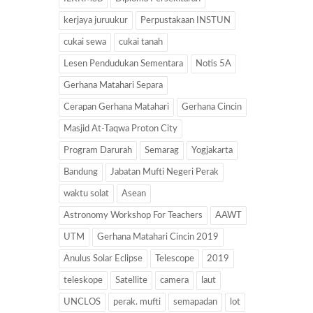
kerjaya juruukur
Perpustakaan INSTUN
cukai sewa
cukai tanah
Lesen Pendudukan Sementara
Notis 5A
Gerhana Matahari Separa
Cerapan Gerhana Matahari
Gerhana Cincin
Masjid At-Taqwa Proton City
Program Darurah
Semarag
Yogjakarta
Bandung
Jabatan Mufti Negeri Perak
waktu solat
Asean
Astronomy Workshop For Teachers
AAWT
UTM
Gerhana Matahari Cincin 2019
Anulus Solar Eclipse
Telescope
2019
teleskope
Satellite
camera
laut
UNCLOS
perak. mufti
semapadan
lot