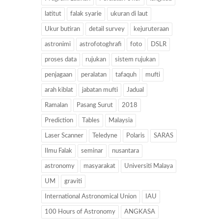
latitut
falak syarie
ukuran di laut
Ukur butiran
detail survey
kejuruteraan
astronimi
astrofotoghrafi
foto
DSLR
proses data
rujukan
sistem rujukan
penjagaan
peralatan
tafaquh
mufti
arah kiblat
jabatan mufti
Jadual
Ramalan
Pasang Surut
2018
Prediction
Tables
Malaysia
Laser Scanner
Teledyne
Polaris
SARAS
Ilmu Falak
seminar
nusantara
astronomy
masyarakat
Universiti Malaya
UM
graviti
International Astronomical Union
IAU
100 Hours of Astronomy
ANGKASA