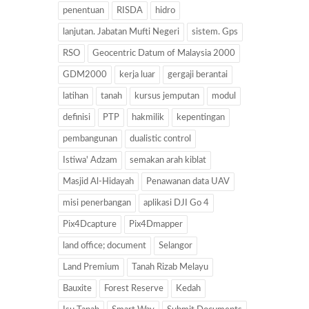
penentuan
RISDA
hidro
lanjutan. Jabatan Mufti Negeri
sistem. Gps
RSO
Geocentric Datum of Malaysia 2000
GDM2000
kerja luar
gergaji berantai
latihan
tanah
kursus jemputan
modul
definisi
PTP
hakmilik
kepentingan
pembangunan
dualistic control
Istiwa' Adzam
semakan arah kiblat
Masjid Al-Hidayah
Penawanan data UAV
misi penerbangan
aplikasi DJI Go 4
Pix4Dcapture
Pix4Dmapper
land office; document
Selangor
Land Premium
Tanah Rizab Melayu
Bauxite
Forest Reserve
Kedah