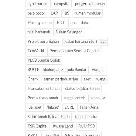
agrotourism
campsite
pergerakan tanah
paip bocor
LAP
IBS
rumah modular
Firma guaman
PDT
pusat data
nilai hartanah
Sultan Selangor
Projek perumahan
jualan hartanah tertinggi
EcoWorld
Pembaharuan Semula Bandar
PLSB Sungai Golok
RUU Pembaharuan Semula Bandar
wasiat
Chery
taman perindustrian
aset
wang
Transaksi hartanah
status pajakan tanah
Pembukaan tanah
sungai cetek
bina villa
jual aset
‘hilang’
ECRL
Tanah Aina
Skim Tanah Rakyat Felda
tanah pusaka
TSR Capital
Kwasa Land
RUU PSB
KPKT
tapak flat
S P Setia
Emporia