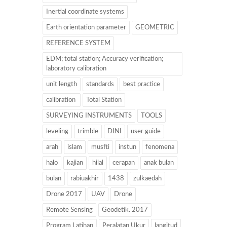
Inertial coordinate systems
Earth orientation parameter
GEOMETRIC
REFERENCE SYSTEM
EDM; total station; Accuracy verification;
laboratory calibration
unit length
standards
best practice
calibration
Total Station
SURVEYING INSTRUMENTS
TOOLS
leveling
trimble
DINI
user guide
arah
islam
musfti
instun
fenomena
halo
kajian
hilal
cerapan
anak bulan
bulan
rabiuakhir
1438
zulkaedah
Drone 2017
UAV
Drone
Remote Sensing
Geodetik. 2017
Program Latihan
Peralatan Ukur
langitud