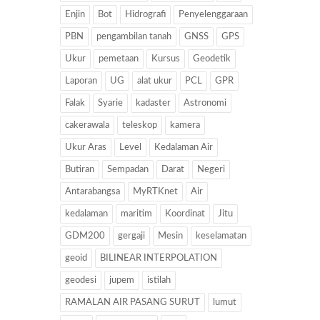
Enjin
Bot
Hidrografi
Penyelenggaraan
PBN
pengambilan tanah
GNSS
GPS
Ukur
pemetaan
Kursus
Geodetik
Laporan
UG
alat ukur
PCL
GPR
Falak
Syarie
kadaster
Astronomi
cakerawala
teleskop
kamera
Ukur Aras
Level
Kedalaman Air
Butiran
Sempadan
Darat
Negeri
Antarabangsa
MyRTKnet
Air
kedalaman
maritim
Koordinat
Jitu
GDM200
gergaji
Mesin
keselamatan
geoid
BILINEAR INTERPOLATION
geodesi
jupem
istilah
RAMALAN AIR PASANG SURUT
lumut