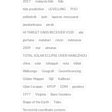
2017
malaysia tide
tide
tide predicition
LEVELLING
PUO
politeknik
ipoh
laporan. mesyuarat
jawatankuasa
perak
HI TARGET GNSS RECEIVER V100
alat
gerhana
matahari
cincin
indonesia
2009
star
almanac
TOTAL SOLAR ECLIPSE OVER HANGZHOU
china
solar
tafaqquh
nota
kiblat
Walisongo
Geografi
Georeferencing
Glober Mapper
Sijil
Kalibrasi
Ujian Cerapan
KPUP
EDM
geodesy
1977
Virginia
Basic Geodesy
Shape of the Earth
Tides
Terrestrial coordinate systems