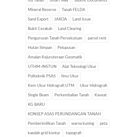
Isu Tanah
Smart Way
Submit Documents
Mineral Reserve
Tanah FELDA
Sand Export
JAKOA
Land Issue
Bukit Cerakah
Land Clearing
Pengurusan Tanah Persekutuan
parcel rent
Hutan Simpan
Pelupusan
Amalan Kejuruteraan Geomatik
UTHM-INSTUN
Alat Teknologi Ukur
Politeknik PSAS
Ilmu Ukur
Kem Ukur Hidrografi UTM
Ukur Hidrografi
Single Beam
Perkembalian Tanah
Kaveat
KG BARU
KONSEP ASAS PERUNDANGAN TANAH
Pemberimilikan Tanah
warna kuning
peta
kaedah grid kontur
topografi