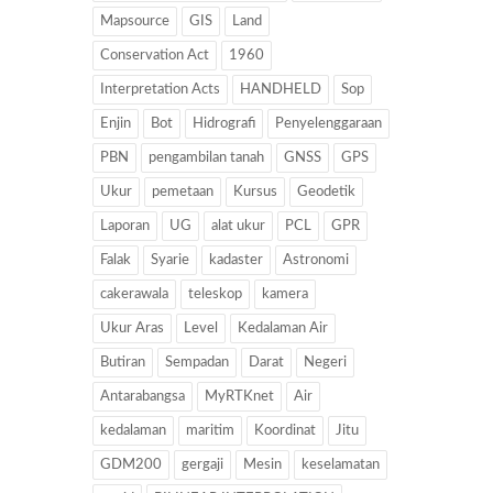
Mapsource
GIS
Land
Conservation Act
1960
Interpretation Acts
HANDHELD
Sop
Enjin
Bot
Hidrografi
Penyelenggaraan
PBN
pengambilan tanah
GNSS
GPS
Ukur
pemetaan
Kursus
Geodetik
Laporan
UG
alat ukur
PCL
GPR
Falak
Syarie
kadaster
Astronomi
cakerawala
teleskop
kamera
Ukur Aras
Level
Kedalaman Air
Butiran
Sempadan
Darat
Negeri
Antarabangsa
MyRTKnet
Air
kedalaman
maritim
Koordinat
Jitu
GDM200
gergaji
Mesin
keselamatan