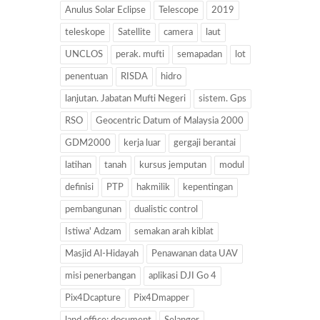
Anulus Solar Eclipse
Telescope
2019
teleskope
Satellite
camera
laut
UNCLOS
perak. mufti
semapadan
lot
penentuan
RISDA
hidro
lanjutan. Jabatan Mufti Negeri
sistem. Gps
RSO
Geocentric Datum of Malaysia 2000
GDM2000
kerja luar
gergaji berantai
latihan
tanah
kursus jemputan
modul
definisi
PTP
hakmilik
kepentingan
pembangunan
dualistic control
Istiwa' Adzam
semakan arah kiblat
Masjid Al-Hidayah
Penawanan data UAV
misi penerbangan
aplikasi DJI Go 4
Pix4Dcapture
Pix4Dmapper