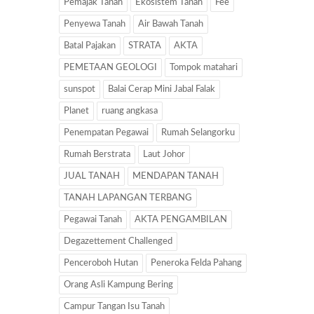
Pemajak Tanah
Ekosistem Tanah
Fee
Penyewa Tanah
Air Bawah Tanah
Batal Pajakan
STRATA
AKTA
PEMETAAN GEOLOGI
Tompok matahari
sunspot
Balai Cerap Mini Jabal Falak
Planet
ruang angkasa
Penempatan Pegawai
Rumah Selangorku
Rumah Berstrata
Laut Johor
JUAL TANAH
MENDAPAN TANAH
TANAH LAPANGAN TERBANG
Pegawai Tanah
AKTA PENGAMBILAN
Degazettement Challenged
Penceroboh Hutan
Peneroka Felda Pahang
Orang Asli Kampung Bering
Campur Tangan Isu Tanah