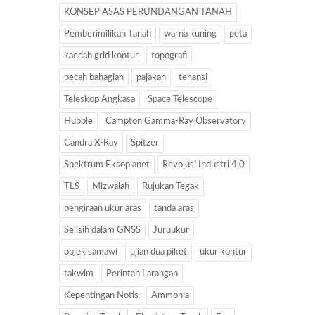
KONSEP ASAS PERUNDANGAN TANAH
Pemberimilikan Tanah
warna kuning
peta
kaedah grid kontur
topografi
pecah bahagian
pajakan
tenansi
Teleskop Angkasa
Space Telescope
Hubble
Campton Gamma-Ray Observatory
Candra X-Ray
Spitzer
Spektrum Eksoplanet
Revolusi Industri 4.0
TLS
Mizwalah
Rujukan Tegak
pengiraan ukur aras
tanda aras
Selisih dalam GNSS
Juruukur
objek samawi
ujian dua piket
ukur kontur
takwim
Perintah Larangan
Kepentingan Notis
Ammonia