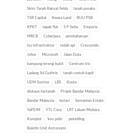
Skim Tanah Rakyat Felda
tanah pusaka
TSR Capital
Kwasa Land
RUU PSB
KPKT
tapak flat
S P Setia
Emporia
MRCB
Cyberjaya
pembaharuan
Isu infrastruktur
redah api
Crescendo
Johor
Microsoft
Jalan Duta
kampung lereng bukit
Centrum Iris
Ladang Sd Guthrie
tanah runtuh kapit
UEM Sunrise
LBS
Kuota
diskaun hartanah
Projek Bandar Malaysia
Bandar Malaysia
lestari
Semantan Estate
YaPEIM
YTL Corp
LRT Laluan Mutiara
Komplot
‘kes polis’
pekeliling
Buletin Unit Astronomi