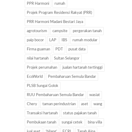
PPR Harmoni
rumah
Projek Program Residensi Rakyat (PRR)
PRR Harmoni Madani Bestari Jaya
agrotourism
campsite
pergerakan tanah
paip bocor
LAP
IBS
rumah modular
Firma guaman
PDT
pusat data
nilai hartanah
Sultan Selangor
Projek perumahan
jualan hartanah tertinggi
EcoWorld
Pembaharuan Semula Bandar
PLSB Sungai Golok
RUU Pembaharuan Semula Bandar
wasiat
Chery
taman perindustrian
aset
wang
Transaksi hartanah
status pajakan tanah
Pembukaan tanah
sungai cetek
bina villa
jual aset
‘hilang’
ECRL
Tanah Aina