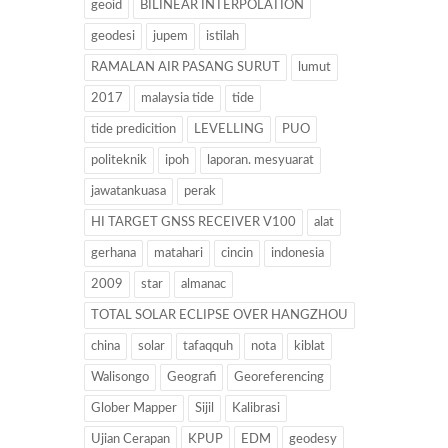
geoid
BILINEAR INTERPOLATION
geodesi
jupem
istilah
RAMALAN AIR PASANG SURUT
lumut
2017
malaysia tide
tide
tide predicition
LEVELLING
PUO
politeknik
ipoh
laporan. mesyuarat
jawatankuasa
perak
HI TARGET GNSS RECEIVER V100
alat
gerhana
matahari
cincin
indonesia
2009
star
almanac
TOTAL SOLAR ECLIPSE OVER HANGZHOU
china
solar
tafaqquh
nota
kiblat
Walisongo
Geografi
Georeferencing
Glober Mapper
Sijil
Kalibrasi
Ujian Cerapan
KPUP
EDM
geodesy