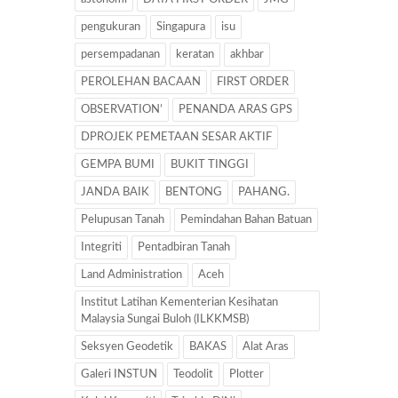
pengukuran
Singapura
isu
persempadanan
keratan
akhbar
PEROLEHAN BACAAN
FIRST ORDER
OBSERVATION’
PENANDA ARAS GPS
DPROJEK PEMETAAN SESAR AKTIF
GEMPA BUMI
BUKIT TINGGI
JANDA BAIK
BENTONG
PAHANG.
Pelupusan Tanah
Pemindahan Bahan Batuan
Integriti
Pentadbiran Tanah
Land Administration
Aceh
Institut Latihan Kementerian Kesihatan
Malaysia Sungai Buloh (ILKKMSB)
Seksyen Geodetik
BAKAS
Alat Aras
Galeri INSTUN
Teodolit
Plotter