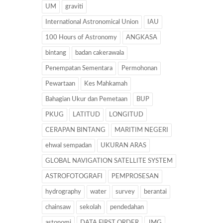
UM
graviti
International Astronomical Union
IAU
100 Hours of Astronomy
ANGKASA
bintang
badan cakerawala
Penempatan Sementara
Permohonan
Pewartaan
Kes Mahkamah
Bahagian Ukur dan Pemetaan
BUP
PKUG
LATITUD
LONGITUD
CERAPAN BINTANG
MARITIM NEGERI
ehwal sempadan
UKURAN ARAS
GLOBAL NAVIGATION SATELLITE SYSTEM
ASTROFOTOGRAFI
PEMPROSESAN
hydrography
water
survey
berantai
chainsaw
sekolah
pendedahan
astonomi
DATA FIRST ORDER
JMG