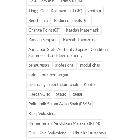
Kolej Komuniti
Trimble DiNi
Tinggi Garis Kolimantan (TGK)
kontour
Benchmark
Reduced Levels (RL)
Change Point (CP)
Kaedah Matematik
Kaedah Simpson
Kaedah Trapezoidal
Alienation;State Authority;Express Condition;
Surrender; Land development;
pengurusan
profesional
modul khas
slaid
pembentangan
persidangan pentadbir tanah
Kontur
Kaedah Grid
Static
Radial
Politeknik Sultan Azlan Shah (PSAS)
Kolej Vokasional
Kementerian Pendidikan Malaysia (KPM)
Guru Kolej Vokasional
Ukur Kejuruteraan