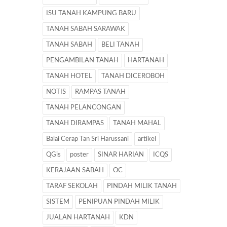
ISU TANAH KAMPUNG BARU
TANAH SABAH SARAWAK
TANAH SABAH
BELI TANAH
PENGAMBILAN TANAH
HARTANAH
TANAH HOTEL
TANAH DICEROBOH
NOTIS
RAMPAS TANAH
TANAH PELANCONGAN
TANAH DIRAMPAS
TANAH MAHAL
Balai Cerap Tan Sri Harussani
artikel
QGis
poster
SINAR HARIAN
ICQS
KERAJAAN SABAH
OC
TARAF SEKOLAH
PINDAH MILIK TANAH
SISTEM
PENIPUAN PINDAH MILIK
JUALAN HARTANAH
KDN