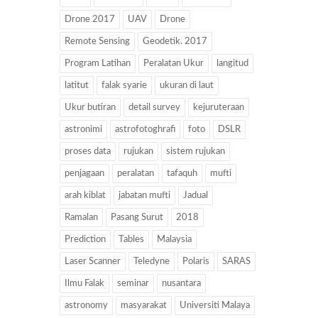
Drone 2017
UAV
Drone
Remote Sensing
Geodetik. 2017
Program Latihan
Peralatan Ukur
langitud
latitut
falak syarie
ukuran di laut
Ukur butiran
detail survey
kejuruteraan
astronimi
astrofotoghrafi
foto
DSLR
proses data
rujukan
sistem rujukan
penjagaan
peralatan
tafaquh
mufti
arah kiblat
jabatan mufti
Jadual
Ramalan
Pasang Surut
2018
Prediction
Tables
Malaysia
Laser Scanner
Teledyne
Polaris
SARAS
Ilmu Falak
seminar
nusantara
astronomy
masyarakat
Universiti Malaya