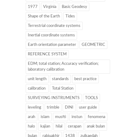
1977
Virginia
Basic Geodesy
Shape of the Earth
Tides
Terrestrial coordinate systems
Inertial coordinate systems
Earth orientation parameter
GEOMETRIC
REFERENCE SYSTEM
EDM; total station; Accuracy verification;
laboratory calibration
unit length
standards
best practice
calibration
Total Station
SURVEYING INSTRUMENTS
TOOLS
leveling
trimble
DINI
user guide
arah
islam
musfti
instun
fenomena
halo
kajian
hilal
cerapan
anak bulan
bulan
rabiuakhir
1438
zulkaedah