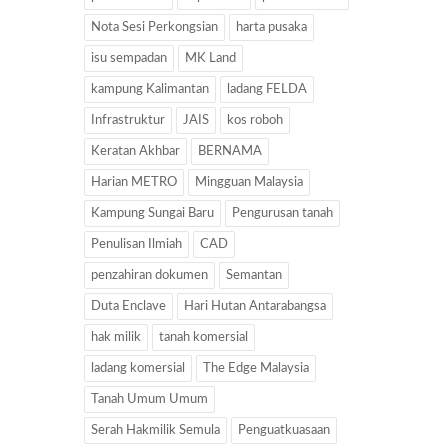
Nota Sesi Perkongsian
harta pusaka
isu sempadan
MK Land
kampung Kalimantan
ladang FELDA
Infrastruktur
JAIS
kos roboh
Keratan Akhbar
BERNAMA
Harian METRO
Mingguan Malaysia
Kampung Sungai Baru
Pengurusan tanah
Penulisan Ilmiah
CAD
penzahiran dokumen
Semantan
Duta Enclave
Hari Hutan Antarabangsa
hak milik
tanah komersial
ladang komersial
The Edge Malaysia
Tanah Umum Umum
Serah Hakmilik Semula
Penguatkuasaan