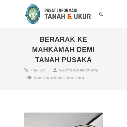
BERARAK KE
MAHKAMAH DEMI
TANAH PUSAKA
17 Mar 2025
WAN FATIMAH BIN YA'AKOB
Tanah
/
Umum Tanah
/
Umum
/
Umum