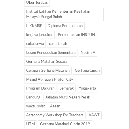
Ukur Terabas
Institut Latihan Kementerian Kesihatan
Malaysia Sungai Buloh
ILKKMSB
Diploma Persekitaran
kerjaya juruukur
Perpustakaan INSTUN
cukai sewa
cukai tanah
Lesen Pendudukan Sementara
Notis 5A
Gerhana Matahari Separa
Cerapan Gerhana Matahari
Gerhana Cincin
Masjid At-Taqwa Proton City
Program Darurah
Semarag
Yogjakarta
Bandung
Jabatan Mufti Negeri Perak
waktu solat
Asean
Astronomy Workshop For Teachers
AAWT
UTM
Gerhana Matahari Cincin 2019