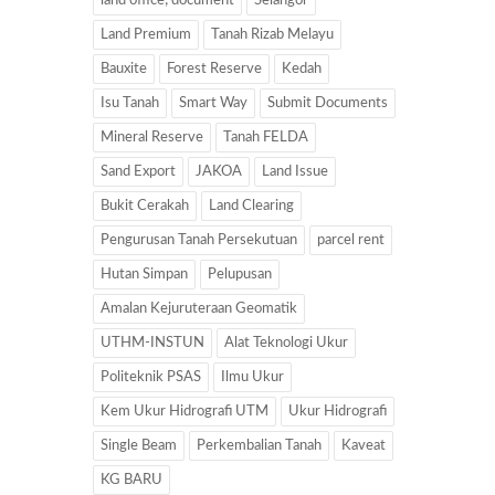
land office; document
Selangor
Land Premium
Tanah Rizab Melayu
Bauxite
Forest Reserve
Kedah
Isu Tanah
Smart Way
Submit Documents
Mineral Reserve
Tanah FELDA
Sand Export
JAKOA
Land Issue
Bukit Cerakah
Land Clearing
Pengurusan Tanah Persekutuan
parcel rent
Hutan Simpan
Pelupusan
Amalan Kejuruteraan Geomatik
UTHM-INSTUN
Alat Teknologi Ukur
Politeknik PSAS
Ilmu Ukur
Kem Ukur Hidrografi UTM
Ukur Hidrografi
Single Beam
Perkembalian Tanah
Kaveat
KG BARU