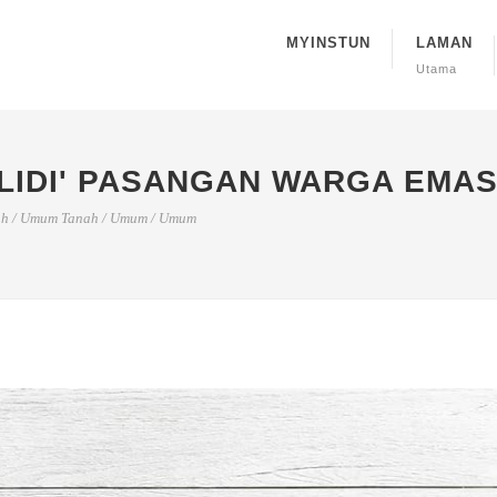
MYINSTUN
LAMAN
Utama
LIDI' PASANGAN WARGA EMAS
ah
/
Umum Tanah
/
Umum
/
Umum