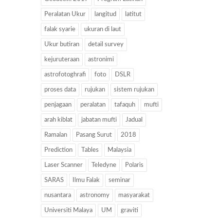
Peralatan Ukur
langitud
latitut
falak syarie
ukuran di laut
Ukur butiran
detail survey
kejuruteraan
astronimi
astrofotoghrafi
foto
DSLR
proses data
rujukan
sistem rujukan
penjagaan
peralatan
tafaquh
mufti
arah kiblat
jabatan mufti
Jadual
Ramalan
Pasang Surut
2018
Prediction
Tables
Malaysia
Laser Scanner
Teledyne
Polaris
SARAS
Ilmu Falak
seminar
nusantara
astronomy
masyarakat
Universiti Malaya
UM
graviti