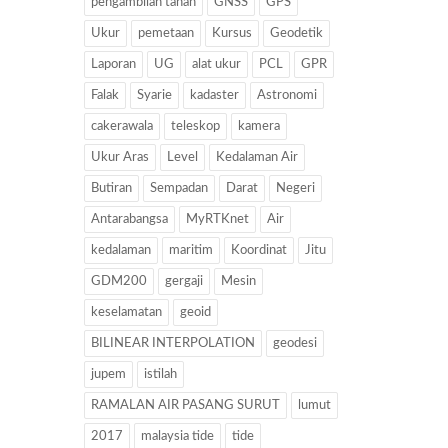
pengambilan tanah
GNSS
GPS
Ukur
pemetaan
Kursus
Geodetik
Laporan
UG
alat ukur
PCL
GPR
Falak
Syarie
kadaster
Astronomi
cakerawala
teleskop
kamera
Ukur Aras
Level
Kedalaman Air
Butiran
Sempadan
Darat
Negeri
Antarabangsa
MyRTKnet
Air
kedalaman
maritim
Koordinat
Jitu
GDM200
gergaji
Mesin
keselamatan
geoid
BILINEAR INTERPOLATION
geodesi
jupem
istilah
RAMALAN AIR PASANG SURUT
lumut
2017
malaysia tide
tide