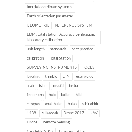
Inertial coordinate systems
Earth orientation parameter
GEOMETRIC
REFERENCE SYSTEM
EDM; total station; Accuracy verification;
laboratory calibration
unit length
standards
best practice
calibration
Total Station
SURVEYING INSTRUMENTS
TOOLS
leveling
trimble
DINI
user guide
arah
islam
musfti
instun
fenomena
halo
kajian
hilal
cerapan
anak bulan
bulan
rabiuakhir
1438
zulkaedah
Drone 2017
UAV
Drone
Remote Sensing
Geodetik. 2017
Program Latihan