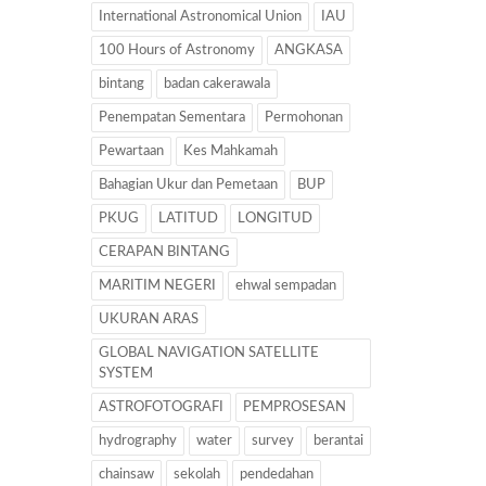
International Astronomical Union
IAU
100 Hours of Astronomy
ANGKASA
bintang
badan cakerawala
Penempatan Sementara
Permohonan
Pewartaan
Kes Mahkamah
Bahagian Ukur dan Pemetaan
BUP
PKUG
LATITUD
LONGITUD
CERAPAN BINTANG
MARITIM NEGERI
ehwal sempadan
UKURAN ARAS
GLOBAL NAVIGATION SATELLITE
SYSTEM
ASTROFOTOGRAFI
PEMPROSESAN
hydrography
water
survey
berantai
chainsaw
sekolah
pendedahan