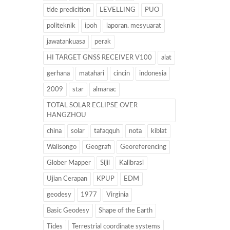
tide predicition
LEVELLING
PUO
politeknik
ipoh
laporan. mesyuarat
jawatankuasa
perak
HI TARGET GNSS RECEIVER V100
alat
gerhana
matahari
cincin
indonesia
2009
star
almanac
TOTAL SOLAR ECLIPSE OVER
HANGZHOU
china
solar
tafaqquh
nota
kiblat
Walisongo
Geografi
Georeferencing
Glober Mapper
Sijil
Kalibrasi
Ujian Cerapan
KPUP
EDM
geodesy
1977
Virginia
Basic Geodesy
Shape of the Earth
Tides
Terrestrial coordinate systems