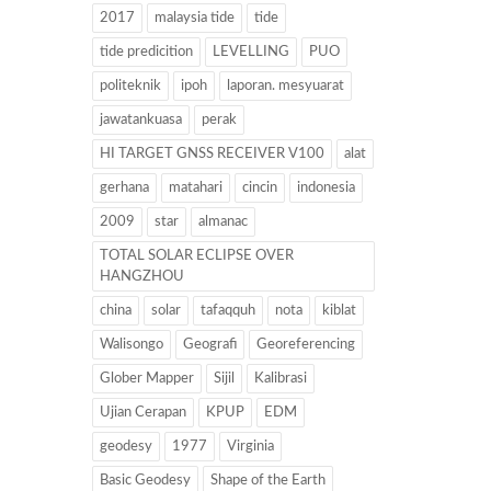
2017
malaysia tide
tide
tide predicition
LEVELLING
PUO
politeknik
ipoh
laporan. mesyuarat
jawatankuasa
perak
HI TARGET GNSS RECEIVER V100
alat
gerhana
matahari
cincin
indonesia
2009
star
almanac
TOTAL SOLAR ECLIPSE OVER
HANGZHOU
china
solar
tafaqquh
nota
kiblat
Walisongo
Geografi
Georeferencing
Glober Mapper
Sijil
Kalibrasi
Ujian Cerapan
KPUP
EDM
geodesy
1977
Virginia
Basic Geodesy
Shape of the Earth