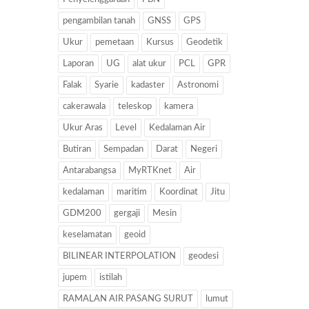
pengambilan tanah
GNSS
GPS
Ukur
pemetaan
Kursus
Geodetik
Laporan
UG
alat ukur
PCL
GPR
Falak
Syarie
kadaster
Astronomi
cakerawala
teleskop
kamera
Ukur Aras
Level
Kedalaman Air
Butiran
Sempadan
Darat
Negeri
Antarabangsa
MyRTKnet
Air
kedalaman
maritim
Koordinat
Jitu
GDM200
gergaji
Mesin
keselamatan
geoid
BILINEAR INTERPOLATION
geodesi
jupem
istilah
RAMALAN AIR PASANG SURUT
lumut