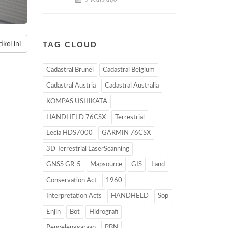
TAG CLOUD
kel ini
Cadastral Brunei
Cadastral Belgium
Cadastral Austria
Cadastral Australia
KOMPAS USHIKATA
HANDHELD 76CSX
Terrestrial
Lecia HDS7000
GARMIN 76CSX
3D Terrestrial LaserScanning
GNSS GR-5
Mapsource
GIS
Land
Conservation Act
1960
Interpretation Acts
HANDHELD
Sop
Enjin
Bot
Hidrografi
Penyelenggaraan
PBN