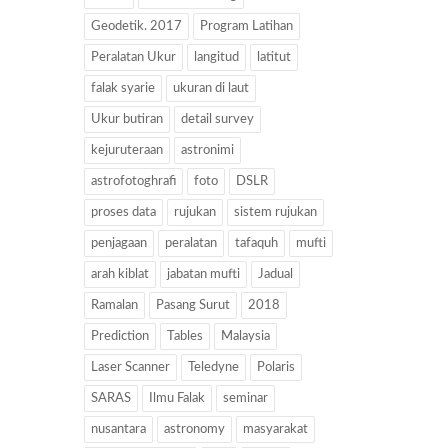
Geodetik. 2017
Program Latihan
Peralatan Ukur
langitud
latitut
falak syarie
ukuran di laut
Ukur butiran
detail survey
kejuruteraan
astronimi
astrofotoghrafi
foto
DSLR
proses data
rujukan
sistem rujukan
penjagaan
peralatan
tafaquh
mufti
arah kiblat
jabatan mufti
Jadual
Ramalan
Pasang Surut
2018
Prediction
Tables
Malaysia
Laser Scanner
Teledyne
Polaris
SARAS
Ilmu Falak
seminar
nusantara
astronomy
masyarakat