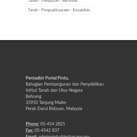
Tanah - Pelupusan - Berimilik
Tanah - Penguatkuasaan - Kesalahan
Pentadbir Portal Pintu,
Bahagian Pembangunan dan Penyelidikan
Istitut Tanah dan Ukur Negara
Behrang
35950 Tanjung Malim
Perak Darul Ridzuan, Malaysia
Phone:
05-454 2825
Fax:
05-4542 837
Email:
adminpintu@instun.gov.my