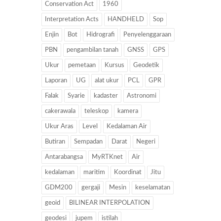
Conservation Act
1960
Interpretation Acts
HANDHELD
Sop
Enjin
Bot
Hidrografi
Penyelenggaraan
PBN
pengambilan tanah
GNSS
GPS
Ukur
pemetaan
Kursus
Geodetik
Laporan
UG
alat ukur
PCL
GPR
Falak
Syarie
kadaster
Astronomi
cakerawala
teleskop
kamera
Ukur Aras
Level
Kedalaman Air
Butiran
Sempadan
Darat
Negeri
Antarabangsa
MyRTKnet
Air
kedalaman
maritim
Koordinat
Jitu
GDM200
gergaji
Mesin
keselamatan
geoid
BILINEAR INTERPOLATION
geodesi
jupem
istilah