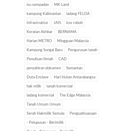
isu sempadan
MK Land
kampung Kalimantan
ladang FELDA
Infrastruktur
JAIS
kos roboh
Keratan Akhbar
BERNAMA
Harian METRO
Mingguan Malaysia
Kampung Sungai Baru
Pengurusan tanah
Penulisan Ilmiah
CAD
penzahiran dokumen
Semantan
Duta Enclave
Hari Hutan Antarabangsa
hak milik
tanah komersial
ladang komersial
The Edge Malaysia
Tanah Umum Umum
Serah Hakmilik Semula
Penguatkuasaan
- Pelupusan - Berimilik