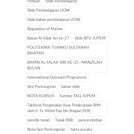
Petikan
Slide Pembelajaran
Slide Pembelajaran UOW
Slide bahan pembelajaran UOW
Regulation of Marine
Bayan Al-Falak Siri ke-27
Slide BPU JUPEM
POLITEKNIK TUANKU SULTANAH
BAHIYAH
BAYAN AL-FALAK SIRI KE-25 : MANZILAH
BULAN
International Outreach Programme
Sesi Perkongsian
bahan slide
NOTA KURSUS
Sumber FAQ JUPEM
Taklimat Pengenalan Asas Pelaksanaan BIM
oleh Ir. Ts. Mohd Faiz bin Shapiai (JKR)
pemilik tanah
Tapak RIBI
pencerobohan
Nota Sesi Perkongsian
harta pusaka