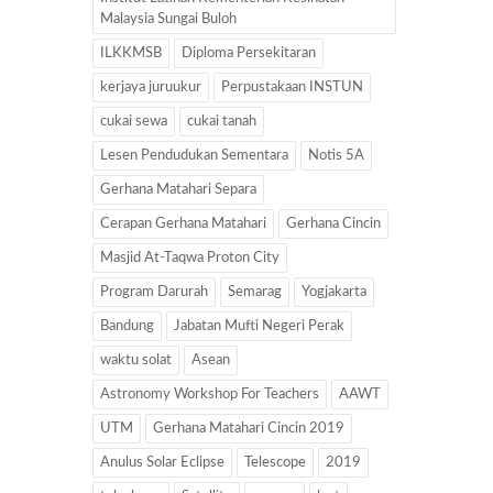
Malaysia Sungai Buloh
ILKKMSB
Diploma Persekitaran
kerjaya juruukur
Perpustakaan INSTUN
cukai sewa
cukai tanah
Lesen Pendudukan Sementara
Notis 5A
Gerhana Matahari Separa
Cerapan Gerhana Matahari
Gerhana Cincin
Masjid At-Taqwa Proton City
Program Darurah
Semarag
Yogjakarta
Bandung
Jabatan Mufti Negeri Perak
waktu solat
Asean
Astronomy Workshop For Teachers
AAWT
UTM
Gerhana Matahari Cincin 2019
Anulus Solar Eclipse
Telescope
2019