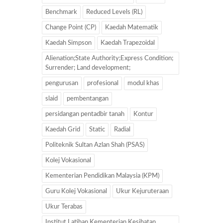
Benchmark
Reduced Levels (RL)
Change Point (CP)
Kaedah Matematik
Kaedah Simpson
Kaedah Trapezoidal
Alienation;State Authority;Express Condition;
Surrender; Land development;
pengurusan
profesional
modul khas
slaid
pembentangan
persidangan pentadbir tanah
Kontur
Kaedah Grid
Static
Radial
Politeknik Sultan Azlan Shah (PSAS)
Kolej Vokasional
Kementerian Pendidikan Malaysia (KPM)
Guru Kolej Vokasional
Ukur Kejuruteraan
Ukur Terabas
Institut Latihan Kementerian Kesihatan