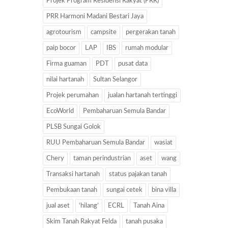
Projek Program Residensi Rakyat (PRR)
PRR Harmoni Madani Bestari Jaya
agrotourism
campsite
pergerakan tanah
paip bocor
LAP
IBS
rumah modular
Firma guaman
PDT
pusat data
nilai hartanah
Sultan Selangor
Projek perumahan
jualan hartanah tertinggi
EcoWorld
Pembaharuan Semula Bandar
PLSB Sungai Golok
RUU Pembaharuan Semula Bandar
wasiat
Chery
taman perindustrian
aset
wang
Transaksi hartanah
status pajakan tanah
Pembukaan tanah
sungai cetek
bina villa
jual aset
‘hilang’
ECRL
Tanah Aina
Skim Tanah Rakyat Felda
tanah pusaka