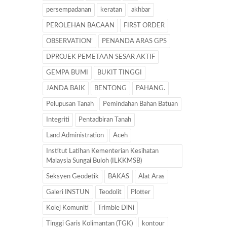
persempadanan
keratan
akhbar
PEROLEHAN BACAAN
FIRST ORDER
OBSERVATION’
PENANDA ARAS GPS
DPROJEK PEMETAAN SESAR AKTIF
GEMPA BUMI
BUKIT TINGGI
JANDA BAIK
BENTONG
PAHANG.
Pelupusan Tanah
Pemindahan Bahan Batuan
Integriti
Pentadbiran Tanah
Land Administration
Aceh
Institut Latihan Kementerian Kesihatan
Malaysia Sungai Buloh (ILKKMSB)
Seksyen Geodetik
BAKAS
Alat Aras
Galeri INSTUN
Teodolit
Plotter
Kolej Komuniti
Trimble DiNi
Tinggi Garis Kolimantan (TGK)
kontour