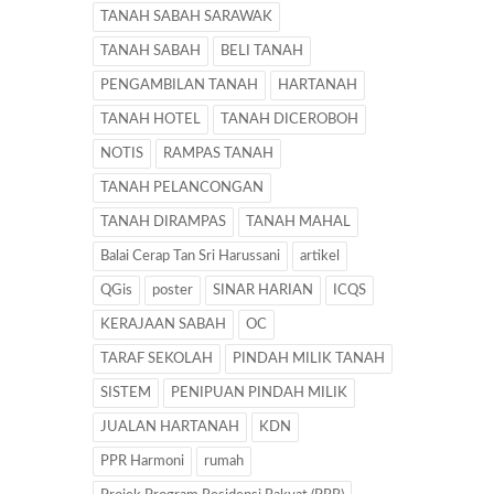
TANAH SABAH SARAWAK
TANAH SABAH
BELI TANAH
PENGAMBILAN TANAH
HARTANAH
TANAH HOTEL
TANAH DICEROBOH
NOTIS
RAMPAS TANAH
TANAH PELANCONGAN
TANAH DIRAMPAS
TANAH MAHAL
Balai Cerap Tan Sri Harussani
artikel
QGis
poster
SINAR HARIAN
ICQS
KERAJAAN SABAH
OC
TARAF SEKOLAH
PINDAH MILIK TANAH
SISTEM
PENIPUAN PINDAH MILIK
JUALAN HARTANAH
KDN
PPR Harmoni
rumah