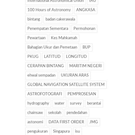
International Astronomical Union
IAU
100 Hours of Astronomy
ANGKASA
bintang
badan cakerawala
Penempatan Sementara
Permohonan
Pewartaan
Kes Mahkamah
Bahagian Ukur dan Pemetaan
BUP
PKUG
LATITUD
LONGITUD
CERAPAN BINTANG
MARITIM NEGERI
ehwal sempadan
UKURAN ARAS
GLOBAL NAVIGATION SATELLITE SYSTEM
ASTROFOTOGRAFI
PEMPROSESAN
hydrography
water
survey
berantai
chainsaw
sekolah
pendedahan
astonomi
DATA FIRST ORDER
JMG
pengukuran
Singapura
isu