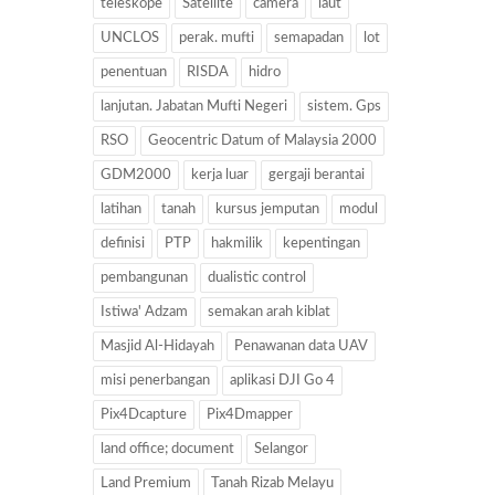
teleskope
Satellite
camera
laut
UNCLOS
perak. mufti
semapadan
lot
penentuan
RISDA
hidro
lanjutan. Jabatan Mufti Negeri
sistem. Gps
RSO
Geocentric Datum of Malaysia 2000
GDM2000
kerja luar
gergaji berantai
latihan
tanah
kursus jemputan
modul
definisi
PTP
hakmilik
kepentingan
pembangunan
dualistic control
Istiwa' Adzam
semakan arah kiblat
Masjid Al-Hidayah
Penawanan data UAV
misi penerbangan
aplikasi DJI Go 4
Pix4Dcapture
Pix4Dmapper
land office; document
Selangor
Land Premium
Tanah Rizab Melayu