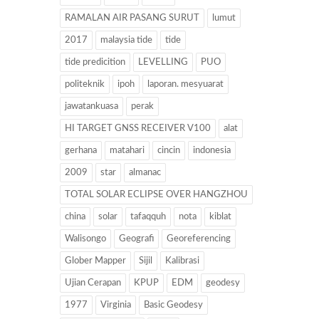
RAMALAN AIR PASANG SURUT
lumut
2017
malaysia tide
tide
tide predicition
LEVELLING
PUO
politeknik
ipoh
laporan. mesyuarat
jawatankuasa
perak
HI TARGET GNSS RECEIVER V100
alat
gerhana
matahari
cincin
indonesia
2009
star
almanac
TOTAL SOLAR ECLIPSE OVER HANGZHOU
china
solar
tafaqquh
nota
kiblat
Walisongo
Geografi
Georeferencing
Glober Mapper
Sijil
Kalibrasi
Ujian Cerapan
KPUP
EDM
geodesy
1977
Virginia
Basic Geodesy