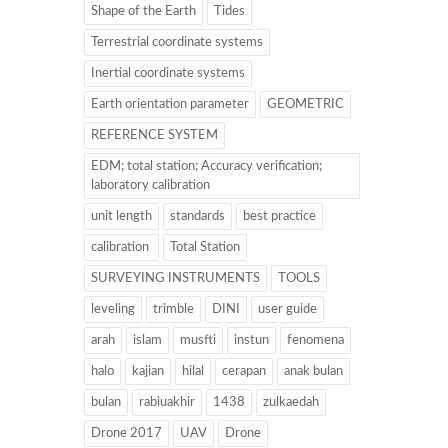
Shape of the Earth
Tides
Terrestrial coordinate systems
Inertial coordinate systems
Earth orientation parameter
GEOMETRIC
REFERENCE SYSTEM
EDM; total station; Accuracy verification;
laboratory calibration
unit length
standards
best practice
calibration
Total Station
SURVEYING INSTRUMENTS
TOOLS
leveling
trimble
DINI
user guide
arah
islam
musfti
instun
fenomena
halo
kajian
hilal
cerapan
anak bulan
bulan
rabiuakhir
1438
zulkaedah
Drone 2017
UAV
Drone