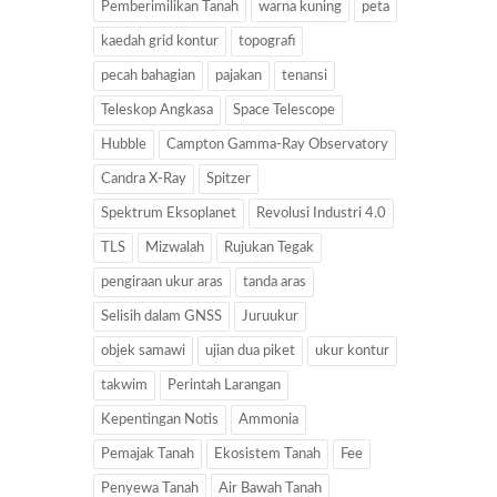
Pemberimilikan Tanah
warna kuning
peta
kaedah grid kontur
topografi
pecah bahagian
pajakan
tenansi
Teleskop Angkasa
Space Telescope
Hubble
Campton Gamma-Ray Observatory
Candra X-Ray
Spitzer
Spektrum Eksoplanet
Revolusi Industri 4.0
TLS
Mizwalah
Rujukan Tegak
pengiraan ukur aras
tanda aras
Selisih dalam GNSS
Juruukur
objek samawi
ujian dua piket
ukur kontur
takwim
Perintah Larangan
Kepentingan Notis
Ammonia
Pemajak Tanah
Ekosistem Tanah
Fee
Penyewa Tanah
Air Bawah Tanah