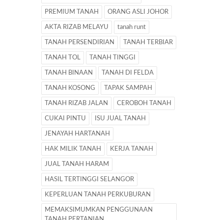
PREMIUM TANAH
ORANG ASLI JOHOR
AKTA RIZAB MELAYU
tanah runt
TANAH PERSENDIRIAN
TANAH TERBIAR
TANAH TOL
TANAH TINGGI
TANAH BINAAN
TANAH DI FELDA
TANAH KOSONG
TAPAK SAMPAH
TANAH RIZAB JALAN
CEROBOH TANAH
CUKAI PINTU
ISU JUAL TANAH
JENAYAH HARTANAH
HAK MILIK TANAH
KERJA TANAH
JUAL TANAH HARAM
HASIL TERTINGGI SELANGOR
KEPERLUAN TANAH PERKUBURAN
MEMAKSIMUMKAN PENGGUNAAN
TANAH PERTANIAN