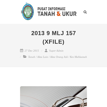
2013 9 MLJ 157
(XFILE)
27 Dec 2015
Super Admin
Tanah
/
Akta Lain
/
Akta Orang Asli
/
Kes Mahkamah