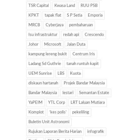
TSR Capital
Kwasa Land
RUU PSB
KPKT
tapak flat
S P Setia
Emporia
MRCB
Cyberjaya
pembaharuan
Isu infrastruktur
redah api
Crescendo
Johor
Microsoft
Jalan Duta
kampung lereng bukit
Centrum Iris
Ladang Sd Guthrie
tanah runtuh kapit
UEM Sunrise
LBS
Kuota
diskaun hartanah
Projek Bandar Malaysia
Bandar Malaysia
lestari
Semantan Estate
YaPEIM
YTL Corp
LRT Laluan Mutiara
Komplot
‘kes polis’
pekeliling
Buletin Unit Astronomi
Rujukan Laporan Berita Harian
infografik