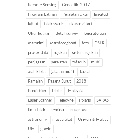
Remote Sensing
Geodetik. 2017
Program Latihan
Peralatan Ukur
langitud
latitut
falak syarie
ukuran di laut
Ukur butiran
detail survey
kejuruteraan
astronimi
astrofotoghrafi
foto
DSLR
proses data
rujukan
sistem rujukan
penjagaan
peralatan
tafaquh
mufti
arah kiblat
jabatan mufti
Jadual
Ramalan
Pasang Surut
2018
Prediction
Tables
Malaysia
Laser Scanner
Teledyne
Polaris
SARAS
Ilmu Falak
seminar
nusantara
astronomy
masyarakat
Universiti Malaya
UM
graviti