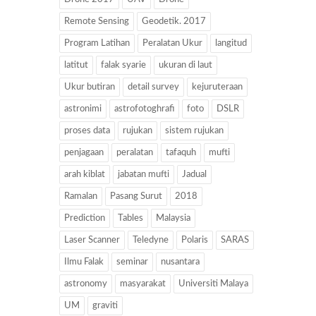
Remote Sensing
Geodetik. 2017
Program Latihan
Peralatan Ukur
langitud
latitut
falak syarie
ukuran di laut
Ukur butiran
detail survey
kejuruteraan
astronimi
astrofotoghrafi
foto
DSLR
proses data
rujukan
sistem rujukan
penjagaan
peralatan
tafaquh
mufti
arah kiblat
jabatan mufti
Jadual
Ramalan
Pasang Surut
2018
Prediction
Tables
Malaysia
Laser Scanner
Teledyne
Polaris
SARAS
Ilmu Falak
seminar
nusantara
astronomy
masyarakat
Universiti Malaya
UM
graviti