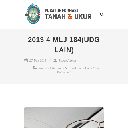
2013 4 MLJ 184(UDG
LAIN)
27 Dec 2015
Super Admin
Tanah
/
Akta Lain
/
Sarawak Land Code
/
Kes
Mahkamah