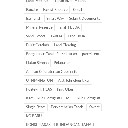
Land Premium
Tanah Rizab Melayu
Bauxite
Forest Reserve
Kedah
Isu Tanah
Smart Way
Submit Documents
Mineral Reserve
Tanah FELDA
Sand Export
JAKOA
Land Issue
Bukit Cerakah
Land Clearing
Pengurusan Tanah Persekutuan
parcel rent
Hutan Simpan
Pelupusan
Amalan Kejuruteraan Geomatik
UTHM-INSTUN
Alat Teknologi Ukur
Politeknik PSAS
Ilmu Ukur
Kem Ukur Hidrografi UTM
Ukur Hidrografi
Single Beam
Perkembalian Tanah
Kaveat
KG BARU
KONSEP ASAS PERUNDANGAN TANAH