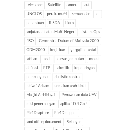
teleskope
Satellite
camera
laut
UNCLOS
perak. mufti
semapadan
lot
penentuan
RISDA
hidro
lanjutan. Jabatan Mufti Negeri
sistem. Gps
RSO
Geocentric Datum of Malaysia 2000
GDM2000
kerja luar
gergaji berantai
latihan
tanah
kursus jemputan
modul
definisi
PTP
hakmilik
kepentingan
pembangunan
dualistic control
Istiwa' Adzam
semakan arah kiblat
Masjid Al-Hidayah
Penawanan data UAV
misi penerbangan
aplikasi DJI Go 4
Pix4Dcapture
Pix4Dmapper
land office; document
Selangor