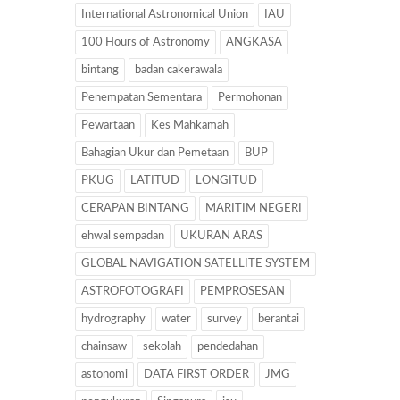
International Astronomical Union
IAU
100 Hours of Astronomy
ANGKASA
bintang
badan cakerawala
Penempatan Sementara
Permohonan
Pewartaan
Kes Mahkamah
Bahagian Ukur dan Pemetaan
BUP
PKUG
LATITUD
LONGITUD
CERAPAN BINTANG
MARITIM NEGERI
ehwal sempadan
UKURAN ARAS
GLOBAL NAVIGATION SATELLITE SYSTEM
ASTROFOTOGRAFI
PEMPROSESAN
hydrography
water
survey
berantai
chainsaw
sekolah
pendedahan
astonomi
DATA FIRST ORDER
JMG