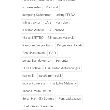
isu sempadan
MK Land
kampung Kalimantan
ladang FELDA
Infrastruktur
JAIS
kos roboh
Keratan Akhbar
BERNAMA
Harian METRO
Mingguan Malaysia
Kampung Sungai Baru
Pengurusan tanah
Penulisan Ilmiah
CAD
penzahiran dokumen
Semantan
Duta Enclave
Hari Hutan Antarabangsa
hak milik
tanah komersial
ladang komersial
The Edge Malaysia
Tanah Umum Umum
Serah Hakmilik Semula
Penguatkuasaan
- Pelupusan - Berimilik