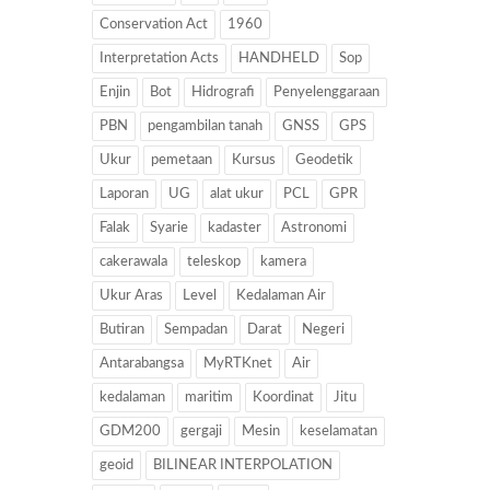
Conservation Act
1960
Interpretation Acts
HANDHELD
Sop
Enjin
Bot
Hidrografi
Penyelenggaraan
PBN
pengambilan tanah
GNSS
GPS
Ukur
pemetaan
Kursus
Geodetik
Laporan
UG
alat ukur
PCL
GPR
Falak
Syarie
kadaster
Astronomi
cakerawala
teleskop
kamera
Ukur Aras
Level
Kedalaman Air
Butiran
Sempadan
Darat
Negeri
Antarabangsa
MyRTKnet
Air
kedalaman
maritim
Koordinat
Jitu
GDM200
gergaji
Mesin
keselamatan
geoid
BILINEAR INTERPOLATION