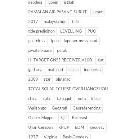
geodesi
jupem
istilah
RAMALAN AIR PASANG SURUT
lumut
2017
malaysia tide
tide
tide predicition
LEVELLING
PUO
politeknik
ipoh
laporan. mesyuarat
jawatankuasa
perak
HI TARGET GNSS RECEIVER V100
alat
gerhana
matahari
cincin
indonesia
2009
star
almanac
TOTAL SOLAR ECLIPSE OVER HANGZHOU
china
solar
tafaqquh
nota
kiblat
Walisongo
Geografi
Georeferencing
Glober Mapper
Sijil
Kalibrasi
Ujian Cerapan
KPUP
EDM
geodesy
1977
Virginia
Basic Geodesy