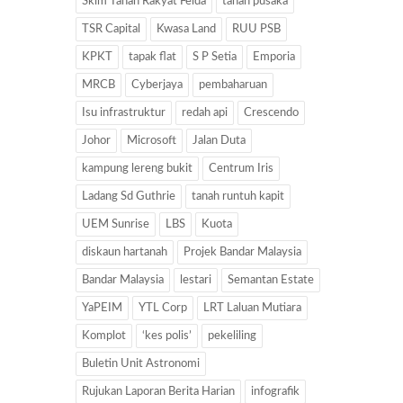
Skim Tanah Rakyat Felda
tanah pusaka
TSR Capital
Kwasa Land
RUU PSB
KPKT
tapak flat
S P Setia
Emporia
MRCB
Cyberjaya
pembaharuan
Isu infrastruktur
redah api
Crescendo
Johor
Microsoft
Jalan Duta
kampung lereng bukit
Centrum Iris
Ladang Sd Guthrie
tanah runtuh kapit
UEM Sunrise
LBS
Kuota
diskaun hartanah
Projek Bandar Malaysia
Bandar Malaysia
lestari
Semantan Estate
YaPEIM
YTL Corp
LRT Laluan Mutiara
Komplot
‘kes polis’
pekeliling
Buletin Unit Astronomi
Rujukan Laporan Berita Harian
infografik