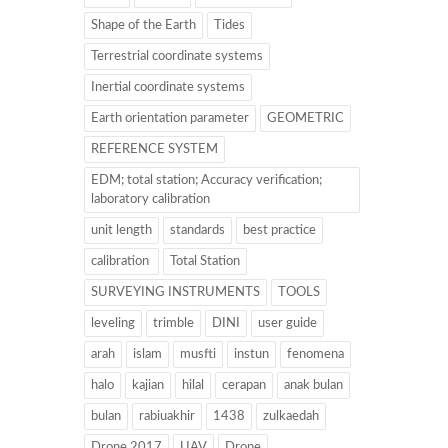
Shape of the Earth
Tides
Terrestrial coordinate systems
Inertial coordinate systems
Earth orientation parameter
GEOMETRIC
REFERENCE SYSTEM
EDM; total station; Accuracy verification;
laboratory calibration
unit length
standards
best practice
calibration
Total Station
SURVEYING INSTRUMENTS
TOOLS
leveling
trimble
DINI
user guide
arah
islam
musfti
instun
fenomena
halo
kajian
hilal
cerapan
anak bulan
bulan
rabiuakhir
1438
zulkaedah
Drone 2017
UAV
Drone