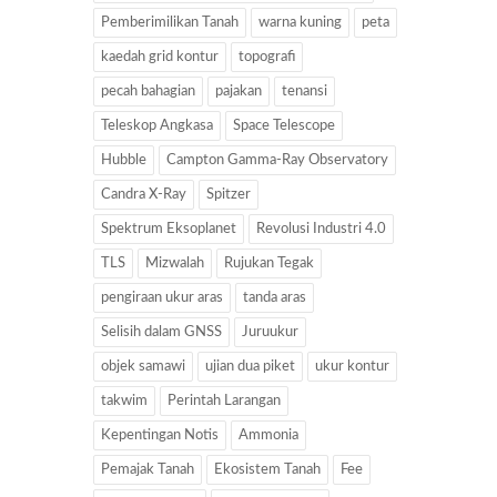
Pemberimilikan Tanah
warna kuning
peta
kaedah grid kontur
topografi
pecah bahagian
pajakan
tenansi
Teleskop Angkasa
Space Telescope
Hubble
Campton Gamma-Ray Observatory
Candra X-Ray
Spitzer
Spektrum Eksoplanet
Revolusi Industri 4.0
TLS
Mizwalah
Rujukan Tegak
pengiraan ukur aras
tanda aras
Selisih dalam GNSS
Juruukur
objek samawi
ujian dua piket
ukur kontur
takwim
Perintah Larangan
Kepentingan Notis
Ammonia
Pemajak Tanah
Ekosistem Tanah
Fee