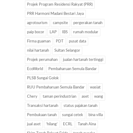
Projek Program Residensi Rakyat (PRR)
PRR Harmoni Madani Bestari Jaya
agrotourism
campsite
pergerakan tanah
paip bocor
LAP
IBS
rumah modular
Firma guaman
PDT
pusat data
nilai hartanah
Sultan Selangor
Projek perumahan
jualan hartanah tertinggi
EcoWorld
Pembaharuan Semula Bandar
PLSB Sungai Golok
RUU Pembaharuan Semula Bandar
wasiat
Chery
taman perindustrian
aset
wang
Transaksi hartanah
status pajakan tanah
Pembukaan tanah
sungai cetek
bina villa
jual aset
‘hilang’
ECRL
Tanah Aina