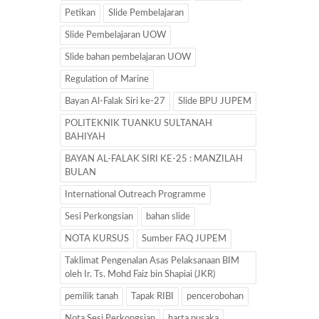
Petikan
Slide Pembelajaran
Slide Pembelajaran UOW
Slide bahan pembelajaran UOW
Regulation of Marine
Bayan Al-Falak Siri ke-27
Slide BPU JUPEM
POLITEKNIK TUANKU SULTANAH
BAHIYAH
BAYAN AL-FALAK SIRI KE-25 : MANZILAH
BULAN
International Outreach Programme
Sesi Perkongsian
bahan slide
NOTA KURSUS
Sumber FAQ JUPEM
Taklimat Pengenalan Asas Pelaksanaan BIM
oleh Ir. Ts. Mohd Faiz bin Shapiai (JKR)
pemilik tanah
Tapak RIBI
pencerobohan
Nota Sesi Perkongsian
harta pusaka