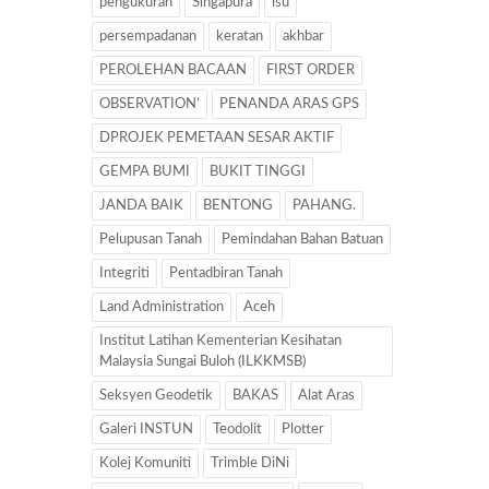
pengukuran
Singapura
isu
persempadanan
keratan
akhbar
PEROLEHAN BACAAN
FIRST ORDER
OBSERVATION’
PENANDA ARAS GPS
DPROJEK PEMETAAN SESAR AKTIF
GEMPA BUMI
BUKIT TINGGI
JANDA BAIK
BENTONG
PAHANG.
Pelupusan Tanah
Pemindahan Bahan Batuan
Integriti
Pentadbiran Tanah
Land Administration
Aceh
Institut Latihan Kementerian Kesihatan
Malaysia Sungai Buloh (ILKKMSB)
Seksyen Geodetik
BAKAS
Alat Aras
Galeri INSTUN
Teodolit
Plotter
Kolej Komuniti
Trimble DiNi