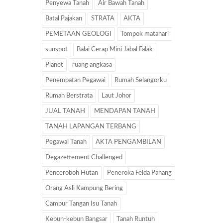
Penyewa Tanah
Air Bawah Tanah
Batal Pajakan
STRATA
AKTA
PEMETAAN GEOLOGI
Tompok matahari
sunspot
Balai Cerap Mini Jabal Falak
Planet
ruang angkasa
Penempatan Pegawai
Rumah Selangorku
Rumah Berstrata
Laut Johor
JUAL TANAH
MENDAPAN TANAH
TANAH LAPANGAN TERBANG
Pegawai Tanah
AKTA PENGAMBILAN
Degazettement Challenged
Penceroboh Hutan
Peneroka Felda Pahang
Orang Asli Kampung Bering
Campur Tangan Isu Tanah
Kebun-kebun Bangsar
Tanah Runtuh