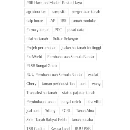
PRR Harmoni Madani Bestari Jaya
agrotourism
campsite
pergerakan tanah
paip bocor
LAP
IBS
rumah modular
Firma guaman
PDT
pusat data
nilai hartanah
Sultan Selangor
Projek perumahan
jualan hartanah tertinggi
EcoWorld
Pembaharuan Semula Bandar
PLSB Sungai Golok
RUU Pembaharuan Semula Bandar
wasiat
Chery
taman perindustrian
aset
wang
Transaksi hartanah
status pajakan tanah
Pembukaan tanah
sungai cetek
bina villa
jual aset
‘hilang’
ECRL
Tanah Aina
Skim Tanah Rakyat Felda
tanah pusaka
TSR Capital
Kwasa Land
RUU PSB