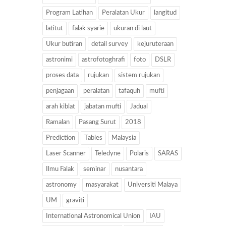
Program Latihan
Peralatan Ukur
langitud
latitut
falak syarie
ukuran di laut
Ukur butiran
detail survey
kejuruteraan
astronimi
astrofotoghrafi
foto
DSLR
proses data
rujukan
sistem rujukan
penjagaan
peralatan
tafaquh
mufti
arah kiblat
jabatan mufti
Jadual
Ramalan
Pasang Surut
2018
Prediction
Tables
Malaysia
Laser Scanner
Teledyne
Polaris
SARAS
Ilmu Falak
seminar
nusantara
astronomy
masyarakat
Universiti Malaya
UM
graviti
International Astronomical Union
IAU