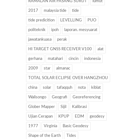
RAMALAN AIR PASANG SURUT
lumut
2017
malaysia tide
tide
tide predicition
LEVELLING
PUO
politeknik
ipoh
laporan. mesyuarat
jawatankuasa
perak
HI TARGET GNSS RECEIVER V100
alat
gerhana
matahari
cincin
indonesia
2009
star
almanac
TOTAL SOLAR ECLIPSE OVER HANGZHOU
china
solar
tafaqquh
nota
kiblat
Walisongo
Geografi
Georeferencing
Glober Mapper
Sijil
Kalibrasi
Ujian Cerapan
KPUP
EDM
geodesy
1977
Virginia
Basic Geodesy
Shape of the Earth
Tides