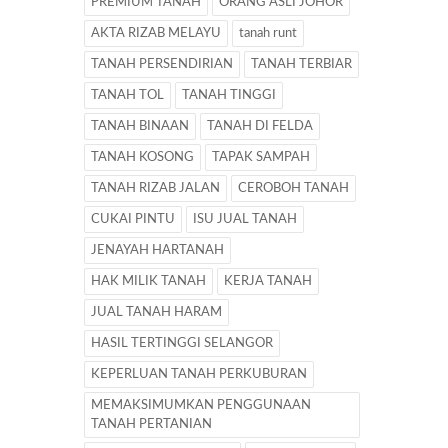
PREMIUM TANAH
ORANG ASLI JOHOR
AKTA RIZAB MELAYU
tanah runt
TANAH PERSENDIRIAN
TANAH TERBIAR
TANAH TOL
TANAH TINGGI
TANAH BINAAN
TANAH DI FELDA
TANAH KOSONG
TAPAK SAMPAH
TANAH RIZAB JALAN
CEROBOH TANAH
CUKAI PINTU
ISU JUAL TANAH
JENAYAH HARTANAH
HAK MILIK TANAH
KERJA TANAH
JUAL TANAH HARAM
HASIL TERTINGGI SELANGOR
KEPERLUAN TANAH PERKUBURAN
MEMAKSIMUMKAN PENGGUNAAN
TANAH PERTANIAN