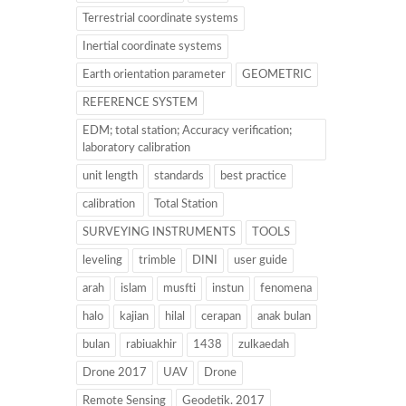
Terrestrial coordinate systems
Inertial coordinate systems
Earth orientation parameter
GEOMETRIC
REFERENCE SYSTEM
EDM; total station; Accuracy verification;
laboratory calibration
unit length
standards
best practice
calibration
Total Station
SURVEYING INSTRUMENTS
TOOLS
leveling
trimble
DINI
user guide
arah
islam
musfti
instun
fenomena
halo
kajian
hilal
cerapan
anak bulan
bulan
rabiuakhir
1438
zulkaedah
Drone 2017
UAV
Drone
Remote Sensing
Geodetik. 2017