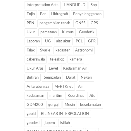
Interpretation Acts
HANDHELD
Sop
Enjin
Bot
Hidrografi
Penyelenggaraan
PBN
pengambilan tanah
GNSS
GPS
Ukur
pemetaan
Kursus
Geodetik
Laporan
UG
alat ukur
PCL
GPR
Falak
Syarie
kadaster
Astronomi
cakerawala
teleskop
kamera
Ukur Aras
Level
Kedalaman Air
Butiran
Sempadan
Darat
Negeri
Antarabangsa
MyRTKnet
Air
kedalaman
maritim
Koordinat
Jitu
GDM200
gergaji
Mesin
keselamatan
geoid
BILINEAR INTERPOLATION
geodesi
jupem
istilah