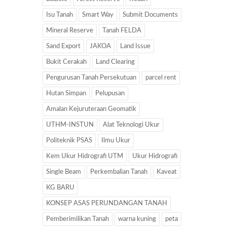
Isu Tanah
Smart Way
Submit Documents
Mineral Reserve
Tanah FELDA
Sand Export
JAKOA
Land Issue
Bukit Cerakah
Land Clearing
Pengurusan Tanah Persekutuan
parcel rent
Hutan Simpan
Pelupusan
Amalan Kejuruteraan Geomatik
UTHM-INSTUN
Alat Teknologi Ukur
Politeknik PSAS
Ilmu Ukur
Kem Ukur Hidrografi UTM
Ukur Hidrografi
Single Beam
Perkembalian Tanah
Kaveat
KG BARU
KONSEP ASAS PERUNDANGAN TANAH
Pemberimilikan Tanah
warna kuning
peta