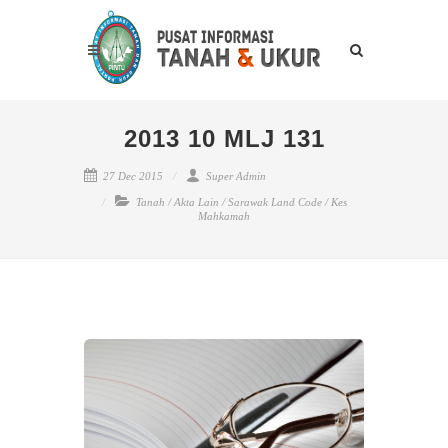
2013 10 MLJ 131
27 Dec 2015
Super Admin
Tanah
/
Akta Lain
/
Sarawak Land Code
/
Kes
Mahkamah