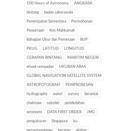
100 Hours of Astronomy
ANGKASA
bintang
badan cakerawala
Penempatan Sementara
Permohonan
Pewartaan
Kes Mahkamah
Bahagian Ukur dan Pemetaan
BUP
PKUG
LATITUD
LONGITUD
CERAPAN BINTANG
MARITIM NEGERI
ehwal sempadan
UKURAN ARAS
GLOBAL NAVIGATION SATELLITE SYSTEM
ASTROFOTOGRAFI
PEMPROSESAN
hydrography
water
survey
berantai
chainsaw
sekolah
pendedahan
astonomi
DATA FIRST ORDER
JMG
pengukuran
Singapura
isu
persempadanan
keratan
akhbar