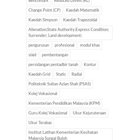
Benchmark
Reduced Levels (RL)
Change Point (CP)
Kaedah Matematik
Kaedah Simpson
Kaedah Trapezoidal
Alienation;State Authority;Express Condition;
Surrender; Land development;
pengurusan
profesional
modul khas
slaid
pembentangan
persidangan pentadbir tanah
Kontur
Kaedah Grid
Static
Radial
Politeknik Sultan Azlan Shah (PSAS)
Kolej Vokasional
Kementerian Pendidikan Malaysia (KPM)
Guru Kolej Vokasional
Ukur Kejuruteraan
Ukur Terabas
Institut Latihan Kementerian Kesihatan
Malaysia Sungai Buloh