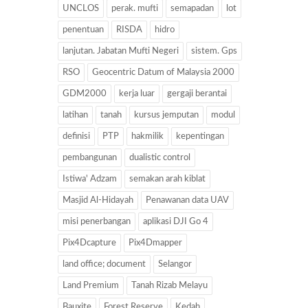
UNCLOS
perak. mufti
semapadan
lot
penentuan
RISDA
hidro
lanjutan. Jabatan Mufti Negeri
sistem. Gps
RSO
Geocentric Datum of Malaysia 2000
GDM2000
kerja luar
gergaji berantai
latihan
tanah
kursus jemputan
modul
definisi
PTP
hakmilik
kepentingan
pembangunan
dualistic control
Istiwa' Adzam
semakan arah kiblat
Masjid Al-Hidayah
Penawanan data UAV
misi penerbangan
aplikasi DJI Go 4
Pix4Dcapture
Pix4Dmapper
land office; document
Selangor
Land Premium
Tanah Rizab Melayu
Bauxite
Forest Reserve
Kedah