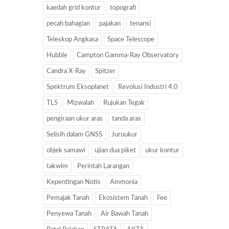
kaedah grid kontur
topografi
pecah bahagian
pajakan
tenansi
Teleskop Angkasa
Space Telescope
Hubble
Campton Gamma-Ray Observatory
Candra X-Ray
Spitzer
Spektrum Eksoplanet
Revolusi Industri 4.0
TLS
Mizwalah
Rujukan Tegak
pengiraan ukur aras
tanda aras
Selisih dalam GNSS
Juruukur
objek samawi
ujian dua piket
ukur kontur
takwim
Perintah Larangan
Kepentingan Notis
Ammonia
Pemajak Tanah
Ekosistem Tanah
Fee
Penyewa Tanah
Air Bawah Tanah