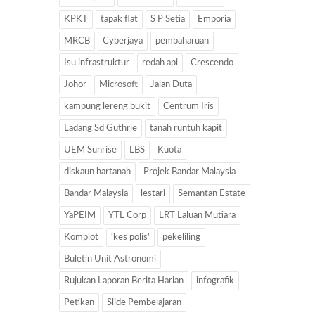
KPKT
tapak flat
S P Setia
Emporia
MRCB
Cyberjaya
pembaharuan
Isu infrastruktur
redah api
Crescendo
Johor
Microsoft
Jalan Duta
kampung lereng bukit
Centrum Iris
Ladang Sd Guthrie
tanah runtuh kapit
UEM Sunrise
LBS
Kuota
diskaun hartanah
Projek Bandar Malaysia
Bandar Malaysia
lestari
Semantan Estate
YaPEIM
YTL Corp
LRT Laluan Mutiara
Komplot
‘kes polis’
pekeliling
Buletin Unit Astronomi
Rujukan Laporan Berita Harian
infografik
Petikan
Slide Pembelajaran