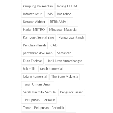
kampung Kalimantan
ladang FELDA
Infrastruktur
JAIS
kos roboh
Keratan Akhbar
BERNAMA
Harian METRO
Mingguan Malaysia
Kampung Sungai Baru
Pengurusan tanah
Penulisan Ilmiah
CAD
penzahiran dokumen
Semantan
Duta Enclave
Hari Hutan Antarabangsa
hak milik
tanah komersial
ladang komersial
The Edge Malaysia
Tanah Umum Umum
Serah Hakmilik Semula
Penguatkuasaan
- Pelupusan - Berimilik
Tanah - Pelupusan - Berimilik