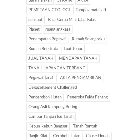
Batal Pajakan
STRATA
AKTA
PEMETAAN GEOLOGI
Tompok matahari
sunspot
Balai Cerap Mini Jabal Falak
Planet
ruang angkasa
Penempatan Pegawai
Rumah Selangorku
Rumah Berstrata
Laut Johor
JUAL TANAH
MENDAPAN TANAH
TANAH LAPANGAN TERBANG
Pegawai Tanah
AKTA PENGAMBILAN
Degazettement Challenged
Penceroboh Hutan
Peneroka Felda Pahang
Orang Asli Kampung Bering
Campur Tangan Isu Tanah
Kebun-kebun Bangsar
Tanah Runtuh
Banjir Kilat
Ceroboh Hutan
Cause Floods