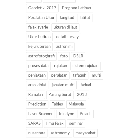
Geodetik. 2017
Program Latihan
Peralatan Ukur
langitud
latitut
falak syarie
ukuran di laut
Ukur butiran
detail survey
kejuruteraan
astronimi
astrofotoghrafi
foto
DSLR
proses data
rujukan
sistem rujukan
penjagaan
peralatan
tafaquh
mufti
arah kiblat
jabatan mufti
Jadual
Ramalan
Pasang Surut
2018
Prediction
Tables
Malaysia
Laser Scanner
Teledyne
Polaris
SARAS
Ilmu Falak
seminar
nusantara
astronomy
masyarakat