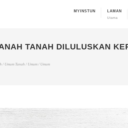
MYINSTUN
LAMAN
Utama
TANAH TANAH DILULUSKAN K
h
/
Umum Tanah
/
Umum
/
Umum