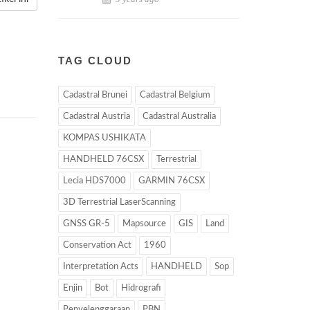
TAG CLOUD
Cadastral Brunei
Cadastral Belgium
Cadastral Austria
Cadastral Australia
KOMPAS USHIKATA
HANDHELD 76CSX
Terrestrial
Lecia HDS7000
GARMIN 76CSX
3D Terrestrial LaserScanning
GNSS GR-5
Mapsource
GIS
Land
Conservation Act
1960
Interpretation Acts
HANDHELD
Sop
Enjin
Bot
Hidrografi
Penyelenggaraan
PBN