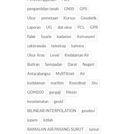
pengambilan tanah
GNSS
GPS
Ukur
pemetaan
Kursus
Geodetik
Laporan
UG
alat ukur
PCL
GPR
Falak
Syarie
kadaster
Astronomi
cakerawala
teleskop
kamera
Ukur Aras
Level
Kedalaman Air
Butiran
Sempadan
Darat
Negeri
Antarabangsa
MyRTKnet
Air
kedalaman
maritim
Koordinat
Jitu
GDM200
gergaji
Mesin
keselamatan
geoid
BILINEAR INTERPOLATION
geodesi
jupem
istilah
RAMALAN AIR PASANG SURUT
lumut