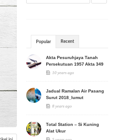
Recent
Popular
Akta Pesuruhjaya Tanah
Persekutuan 1957 Akta 349
10 years ago
Jadual Ramalan Air Pasang
Surut 2018_lumut
8 years ago
Total Station – Si Kuning
Alat Ukur
5 years ago
kel ini