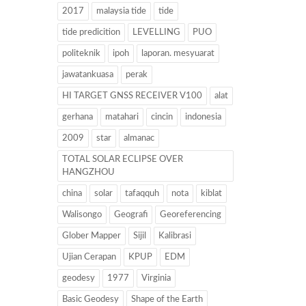
2017
malaysia tide
tide
tide predicition
LEVELLING
PUO
politeknik
ipoh
laporan. mesyuarat
jawatankuasa
perak
HI TARGET GNSS RECEIVER V100
alat
gerhana
matahari
cincin
indonesia
2009
star
almanac
TOTAL SOLAR ECLIPSE OVER
HANGZHOU
china
solar
tafaqquh
nota
kiblat
Walisongo
Geografi
Georeferencing
Glober Mapper
Sijil
Kalibrasi
Ujian Cerapan
KPUP
EDM
geodesy
1977
Virginia
Basic Geodesy
Shape of the Earth